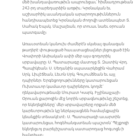
մեծ խանդավառութիւն ապրուեցաւ՝ հիմնադրութեան
242-րդ տարեդարձին առթիւ։ Կրօնական եւ
աշխարհիկ աւանդական արարողութիւններուն
հանդիսապետեց Կրօնական ժողովի ատենապետ Տ.
Սահակ Եպսկ. Մաշալեան, որ տուաւ նաեւ օրուան
պատգամը։
Առաւօտեան կանուխ ժամերէն սկսեալ զանազան
թաղերէ փութացած հաւատացեալներ լեցուցած էին
Վոսփորի Ասիական ափի մեր այս գողտրիկ
սրբավայրը։ Ս. Պատարագը մատոյց Տ. Զատիկ Վրդ.
Պապիկեան։ Ս. Սեղանին սպասարկեցին Վահրամ
Սրկ. Լիւլէճեան, Լեւոն Սրկ. Գույումճեան եւ այլ
դպիրներ։ Երգեցողութիւնները կատարուեցան
Ուխտաւոր կամաւոր դպիրներու կողմէ՝
ղեկավարութեամբ Մուրատ Կսսրկ. Իչլինալչայի։
Օրուան քարոզին մէջ նորին սրբազնութիւնը շեշտեց,
որ եկեղեցիները՝ մեր սրբավայրերը որքան մեծ
կարեւորութիւն կը ներկայացնեն համայնքային
կեանքին տեսակէտէ։ Ս. Պատարագի աւարտին
կատարուեցաւ հոգեհանգստեան պաշտօն՝ Պէյքոզի
եկեղեցւոյ բարեյիշատակ սատարողաց հոգւոցն ի
հանգիստ։