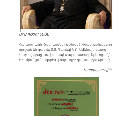
ԱՐԱ ԳՕՉՈՒՆԵԱՆ
​Հայաստանի Հանրապետութեան իշխանութիւնները
որոշած են դատել Տ.Տ. Գարեգին Բ. Ամենայն Հայոց
Կաթողիկոսը: Սա իսկապէս արտասովոր երեւոյթ մըն
է եւ միանշանակօրէն կ՚ենթադրէ գայթակղութիւն մը:
Կարդալ աւելին
Դ