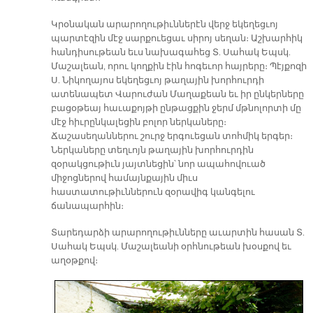
Կրօնական արարողութիւններէն վերջ եկեղեցւոյ
պարտէզին մէջ սարքուեցաւ սիրոյ սեղան։ Աշխարհիկ
հանդիսութեան եւս նախագահեց Տ. Սահակ Եպսկ.
Մաշալեան, որու կողքին էին հոգեւոր հայրերը։ Պէյքոզի
Ս. Նիկողայոս եկեղեցւոյ թաղային խորհուրդի
ատենապետ Վարուժան Մաղաքեան եւ իր ընկերները
բացօթեայ հաւաքոյթի ընթացքին ջերմ մթնոլորտի մը
մէջ հիւրընկալեցին բոլոր ներկաները։
Ճաշասեղաններու շուրջ երգուեցան տոհմիկ երգեր։
Ներկաները տեղւոյն թաղային խորհուրդին
զօրակցութիւն յայտնեցին՝ նոր ապահովուած
միջոցներով համայնքային միւս
հաստատութիւններուն զօրավիգ կանգելու
ճանապարհին։
Տարեդարձի արարողութիւնները աւարտին հասան Տ.
Սահակ Եպսկ. Մաշալեանի օրհնութեան խօսքով եւ
աղօթքով։