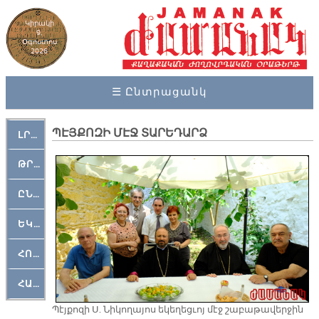
Կիրակի
9,
Օգոստոս
2026
☰ Ընտրացանկ
ՊԷՅՔՈԶԻ ՄԷՋ ՏԱՐԵԴԱՐՁ
ԼՐԱՀՈՍ
ԹՐՔԱՀԱՅ ԿԵԱՆՔ
ԸՆԿԵՐԱՄՇԱԿՈՒԹԱՅԻՆ
ԵԿԵՂԵՑԱԿԱՆ
ՀՈԳԵՄՏԱՒՈՐ
ՀԱՐԹԱԿ
Պէյքոզի Ս. Նիկողայոս եկեղեցւոյ մէջ շաբաթավերջին