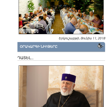
Երկուշաբթի, Յունիս 11, 2018
ՕՐԱԿԱՐԳԻ ՆԻՒԹԵՐԸ
ԴԱՏԵԼ…