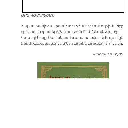
ԱՐԱ ԳՕՉՈՒՆԵԱՆ
​Հայաստանի Հանրապետութեան իշխանութիւնները
որոշած են դատել Տ.Տ. Գարեգին Բ. Ամենայն Հայոց
Կաթողիկոսը: Սա իսկապէս արտասովոր երեւոյթ մըն
է եւ միանշանակօրէն կ՚ենթադրէ գայթակղութիւն մը:
Կարդալ աւելին
Դ