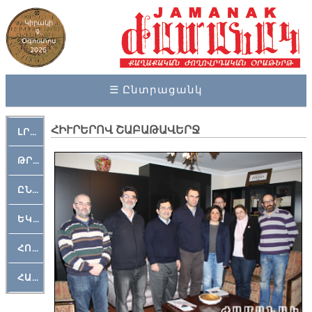
Կիրակի
9,
Օգոստոս
2026
☰ Ընտրացանկ
ՀԻՒՐԵՐՈՎ ՇԱԲԱԹԱՎԵՐՋ
ԼՐԱՀՈՍ
ԹՐՔԱՀԱՅ ԿԵԱՆՔ
ԸՆԿԵՐԱՄՇԱԿՈՒԹԱՅԻՆ
ԵԿԵՂԵՑԱԿԱՆ
ՀՈԳԵՄՏԱՒՈՐ
ՀԱՐԹԱԿ