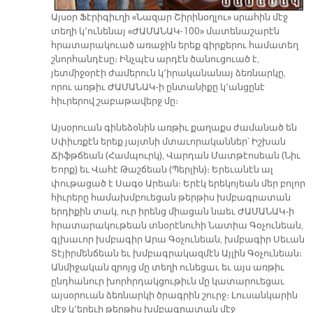
Այսօր Ֆէրիգիւղի «Նազար Շիրինօղլու» սրահին մէջ
տեղի կ՚ունենայ «ԺԱՄԱՆԱԿ-100» մատենաշարէն
հրատարակուած առաջին երեք գիրքերու համատեղ
շնորհանդէսը։ Ինչպէս արդէն ծանուցուած է,
յետմիջօրէի ժամերուն կ՚իրականանայ ձեռնարկը,
որու առթիւ ԺԱՄԱՆԱԿ-ի ընտանիքը կ՚անցընէ
հիւրերով շաբաթավերջ մը։
Այսօրուան գինեձօնին առթիւ քաղաքս ժամանած են
Սփիւռքէն երեք յայտնի մտաւորականներ՝ Իշխան
Ճիֆթճեան (Համպուրկ), Վարդան Մատթէոսեան (Նիւ
Եորք) եւ Վահէ Թաշճեան (Պերլին)։ Երեւանէն ալ
փութացած է Սագօ Արեան։ Երէկ երեկոյեան մեր բոլոր
հիւրերը համախմբուեցան թերթիս խմբագրատան
երդիքին տակ, ուր իրենց միացան նաեւ ԺԱՄԱՆԱԿ-ի
հրատարակութեան տնօրէնուհի Նատիա Գօչունեան,
գլխաւոր խմբագիր Արա Գօչունեան, խմբագիր Սեւան
Տէյիրմենճեան եւ խմբագրակազմէն Այլին Գօչունեան։
Անմիջական զրոյց մը տեղի ունեցաւ եւ այս առթիւ
ընդհանուր խորհրդակցութիւն մը կատարուեցաւ
այսօրուան ձեռնարկի ծրագրին շուրջ։ Լուսանկարին
մէջ կ՚երեւի թերթիս խմբագրատան մէջ