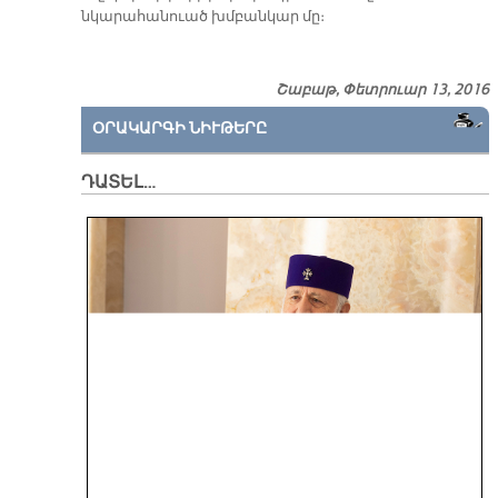
նկարահանուած խմբանկար մը։
Շաբաթ, Փետրուար 13, 2016
ՕՐԱԿԱՐԳԻ ՆԻՒԹԵՐԸ
ԴԱՏԵԼ…