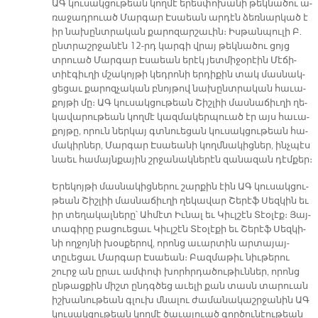
ԱԳ կու­սակ­ցու­թեան կող­մէ ե­րես­փո­խա­նի թեկ­նա­ծու ա­
ռա­ջադ­րուած Մար­գար Է­սաեան ար­դէն ձեռ­նար­կած է
իր նա­խընտ­րա­կան քա­րո­զար­շա­ւին։ Իս­թան­պու­լի Բ.
ընտ­րաշր­ջա­նէն 12-րդ կար­գի վրայ թեկ­նա­ծու ցոյց
տրուած Մար­գար Է­սաեան ե­րէկ յետ­մի­ջօ­րէին Մէ­ճի­
տիէ­գիւ­ղի մշա­կոյ­թի կեդ­րո­նի եր­դի­քին տակ մաս­նակ­
ցե­ցաւ քա­րոզ­չա­կան բնոյ­թով նա­խընտ­րա­կան հա­ւա­
քոյ­թի մը։ ԱԳ կու­սակ­ցու­թեան Շիշ­լիի մաս­նա­ճիւ­ղի ղե­
կա­վա­րու­թեան կող­մէ կազ­մա­կեր­պուած էր այս հա­ւա­
քոյ­թը, ո­րուն ներ­կայ գտնուե­ցան կու­սակ­ցու­թեան հա­
մա­կիր­ներ, Մար­գար Է­սաեա­նի կողմ­նա­կից­ներ, ինչ­պէս
նաեւ հա­մայն­քա­յին շրջա­նակ­նե­րէն զա­նա­զան դէմ­քեր։
Ե­րե­կոյ­թի մաս­նա­կից­նե­րու շար­քին էին ԱԳ կու­սակ­ցու­
թեան Շիշ­լիի մաս­նա­ճիւ­ղի ղե­կա­վար Շե­րէֆ Սեզ­կին եւ
իր տե­ղա­կալ­նե­րը՝ Ահ­մէտ Իւ­նալ եւ Կիւլ­շէն Տէօ­լէք։ Յայ­
տա­գի­րը բա­ցուե­ցաւ Կիւլ­շէն Տէօ­լէ­քի եւ Շե­րէֆ Սեզ­կի­
նի ող­ջոյ­նի խօս­քե­րով, ո­րոնց ա­ւար­տին ար­տա­յայ-
տըւե­ցաւ Մար­գար Է­սաեան։ Բազ­մա­թիւ նիւ­թե­րու
շուրջ ան ը­րաւ ամ­փոփ խորհր­դա­ծու­թիւն­ներ, ո­րոնց
ըն­թաց­քին միշտ ընդգ­ծեց ա­ւե­լի քան տասն տա­րուան
իշ­խա­նու­թեան գլուխ մնա­լու ժա­մա­նա­կաշր­ջա­նին ԱԳ
կու­սակ­ցու­թեան կող­մէ ծա­ւա­լուած գոր­ծու­նէու­թեան