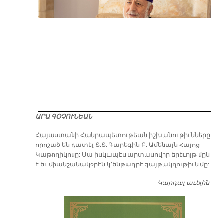
ԱՐԱ ԳՕՉՈՒՆԵԱՆ
​Հայաստանի Հանրապետութեան իշխանութիւնները
որոշած են դատել Տ.Տ. Գարեգին Բ. Ամենայն Հայոց
Կաթողիկոսը: Սա իսկապէս արտասովոր երեւոյթ մըն
է եւ միանշանակօրէն կ՚ենթադրէ գայթակղութիւն մը:
Կարդալ աւելին
Դ