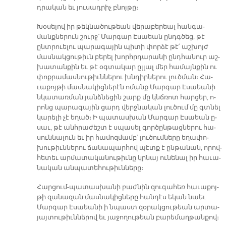
դրա­կան եւ յու­սադ­րիչ բնոյ­թը։
Խօ­սե­լով իր թեկ­նա­ծու­թեան վե­րա­բե­րեալ հան­գա­
մանք­նե­րուն շուրջ՝ Մար­գար Է­սաեան ընդգ­ծեց, թէ
ընտ­րուե­լու պա­րա­գա­յին պի­տի փոր­ձէ թէ՛ աշ­խոյժ
մաս­նակ­ցու­թիւն բե­րել խորհր­դա­րա­նի ընդ­հա­նուր աշ­
խա­տան­քին եւ թէ օգ­տա­կար ըլ­լալ մեր հա­մայն­քին ու
փոք­րա­մաս­նու­թիւն­նե­րու խնդիր­նե­րու լուծ­ման։ Հա­
ւա­քոյ­թի մաս­նա­կից­նե­րէն ո­մանք Մար­գար Է­սաեա­նի
նկա­տառ­ման յանձ­նե­ցին շարք մը կնճռոտ հար­ցեր, ո­
րոնց պա­րա­գա­յին ցարդ վերջ­նա­կան լու­ծում մը գտնել
կա­րե­լի չէ ե­ղած։ Ի պա­տաս­խան Մար­գար Է­սաեան ը­
սաւ, թէ անհ­րա­ժեշտ է սպա­սել գոր­ծըն­թաց­նե­րու հա­
սուն­նա­լուն եւ իր հա­մոզ­մամբ՝ լու­ծում­նե­րը ե­ղա­փո­
խու­թիւն­նե­րու ճա­նա­պար­հով պէտք է ըն­թա­նան, ո­րով­
հե­տեւ ար­մա­տա­կա­նու­թիւ­նը կրնայ ու­նե­նալ իր հա­ւա­
նա­կան ան­պա­տե­հու­թիւն­նե­րը։
Հար­ցում-պա­տաս­խա­նի բաժ­նին զու­գա­հեռ հա­ւա­քոյ­
թի զա­նա­զան մաս­նա­կից­նե­րը հան­դէս ե­կան նաեւ
Մար­գար Է­սաեա­նի ի նպաստ զօ­րակ­ցու­թեան ար­տա­
յայ­տու­թիւն­նե­րով եւ յա­ջո­ղու­թեան բա­րե­մաղ­թան­քով։