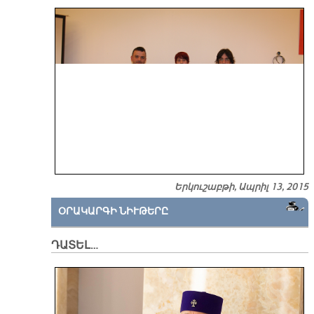
Երկուշաբթի, Ապրիլ 13, 2015
ՕՐԱԿԱՐԳԻ ՆԻՒԹԵՐԸ
ԴԱՏԵԼ…