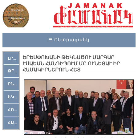
Շաբաթ
8,
Օգոստոս
2026
☰ Ընտրացանկ
ԵՐԵՍՓՈԽԱՆԻ ԹԵԿՆԱԾՈՒ ՄԱՐԳԱՐ
ԼՐԱՀՈՍ
ԷՍԱԵԱՆ ՀԱՆԴԻՊՈՒՄ ՄԸ ՈՒՆԵՑԱՒ ԻՐ
ՀԱՄԱԿԻՐՆԵՐՈՒՆ ՀԵՏ
ԹՐՔԱՀԱՅ ԿԵԱՆՔ
ԸՆԿԵՐԱՄՇԱԿՈՒԹԱՅԻՆ
ԵԿԵՂԵՑԱԿԱՆ
ՀՈԳԵՄՏԱՒՈՐ
ՀԱՐԹԱԿ