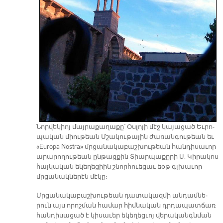
Նոր­վե­կիոյ մայ­րա­քա­ղա­քը՝ Օս­լո­յի մէջ կա­յա­ցած Եւ­րո­
պա­կան միու­թեան Մշա­կու­թա­յին ժա­ռան­գու­թեան եւ
«Europa Nostra» մրցա­նա­կա­բաշ­խու­թեան հան­դի­սա­ւոր
ա­րա­րո­ղու­թեան ըն­թաց­քին Տիար­պա­քը­րի Ս. Կի­րա­կոս
հայ­կա­կան ե­կե­ղե­ցիին շնոր­հուե­ցաւ եօթ գլխա­ւոր
մրցա­նակ­նե­րէն մէ­կը։
Մրցա­նա­կա­բաշ­խու­թեան դա­տա­կազ­մի ան­դամ­նե­
րուն այս ո­րոշ­ման հա­մար հիմ­նա­կան դրդա­պատ­ճառ
հան­դի­սա­ցած է կի­սա­ւեր ե­կե­ղեց­ւոյ վե­րա­կանգն­ման