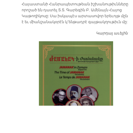
​Հայաստանի Հանրապետութեան իշխանութիւնները
որոշած են դատել Տ.Տ. Գարեգին Բ. Ամենայն Հայոց
Կաթողիկոսը: Սա իսկապէս արտասովոր երեւոյթ մըն
է եւ միանշանակօրէն կ՚ենթադրէ գայթակղութիւն մը:
Կարդալ աւելին
Դ