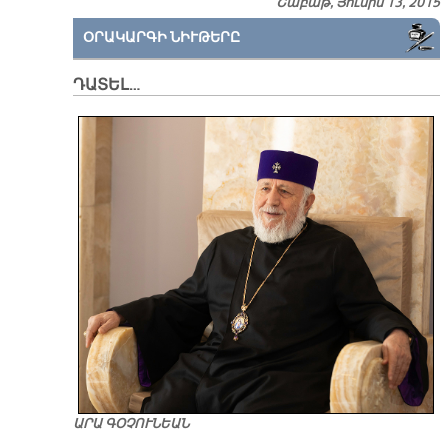
Շաբաթ, Յունիս 13, 2015
ՕՐԱԿԱՐԳԻ ՆԻՒԹԵՐԸ
ԴԱՏԵԼ…
ԱՐԱ ԳՕՉՈՒՆԵԱՆ