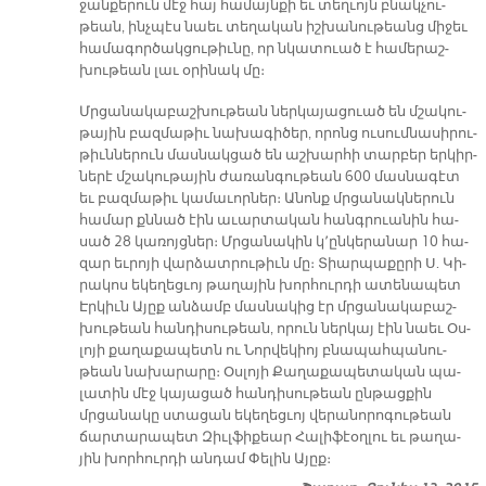
ջան­քե­րուն մէջ հայ հա­մայն­քի եւ տեղ­ւոյն բնակ­չու­
թեան, ինչ­պէս նաեւ տե­ղա­կան իշ­խա­նու­թեանց մի­ջեւ
համա­գոր­ծակ­ցու­թիւ­նը, որ նկա­տուած է հա­մե­րաշ­
խու­թեան լաւ օ­րի­նակ մը։
Մրցա­նա­կա­բաշ­խու­թեան ներ­կա­յա­ցուած են մշա­կու­
թա­յին բազ­մա­թիւ նա­խա­գի­ծեր, ո­րոնց ու­սում­նա­սի­րու­
թիւն­նե­րուն մաս­նակ­ցած են աշ­խար­հի տար­բեր եր­կիր­
նե­րէ մշա­կու­թա­յին ժա­ռան­գու­թեան 600 մաս­նա­գէտ
եւ բազ­մա­թիւ կա­մա­ւոր­ներ։ Ա­նոնք մրցա­նակ­նե­րուն
հա­մար քննած էին ա­ւար­տա­կան հանգ­րուա­նին հա­
սած 28 կա­ռոյց­ներ։ Մրցա­նա­կին կ՚ըն­կե­րա­նար 10 հա­
զար եւ­րո­յի վար­ձատ­րու­թիւն մը։ Տիար­պա­քը­րի Ս. Կի­
րա­կոս ե­կե­ղեց­ւոյ թա­ղա­յին խոր­հուր­դի ա­տե­նա­պետ
Էր­կիւն Ա­յըք ան­ձամբ մաս­նա­կից էր մրցա­նա­կա­բաշ­
խու­թեան հան­դի­սու­թեան, ո­րուն ներ­կայ էին նաեւ Օս­
լո­յի քա­ղա­քա­պետն ու Նոր­վե­կիոյ բնա­պահ­պա­նու­
թեան նա­խա­րա­րը։ Օս­լո­յի Քա­ղա­քա­պե­տա­կան պա­
լա­տին մէջ կա­յա­ցած հան­դի­սու­թեան ընթաց­քին
մրցա­նա­կը ստա­ցան ե­կե­ղեց­ւոյ վե­րա­նո­րո­գու­թեան
ճար­տա­րա­պետ Զիւլ­ֆի­քեար Հա­լի­ֆէօղ­լու եւ թա­ղա­
յին խոր­հուր­դի ան­դամ Փե­լին Ա­յըք։