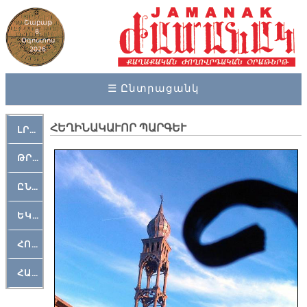
Շաբաթ
8,
Օգոստոս
2026
☰ Ընտրացանկ
ՀԵՂԻՆԱԿԱՒՈՐ ՊԱՐԳԵՒ
ԼՐԱՀՈՍ
ԹՐՔԱՀԱՅ ԿԵԱՆՔ
ԸՆԿԵՐԱՄՇԱԿՈՒԹԱՅԻՆ
ԵԿԵՂԵՑԱԿԱՆ
ՀՈԳԵՄՏԱՒՈՐ
ՀԱՐԹԱԿ