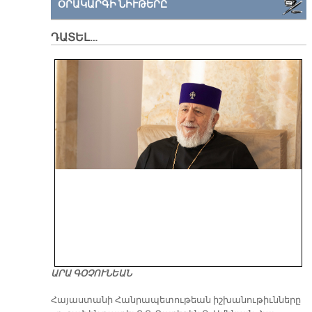
ՕՐԱԿԱՐԳԻ ՆԻՒԹԵՐԸ
ԴԱՏԵԼ…
ԱՐԱ ԳՕՉՈՒՆԵԱՆ
​Հայաստանի Հանրապետութեան իշխանութիւնները