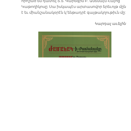
որոշած են դատել Տ.Տ. Գարեգին Բ. Ամենայն Հայոց
Կաթողիկոսը: Սա իսկապէս արտասովոր երեւոյթ մըն
է եւ միանշանակօրէն կ՚ենթադրէ գայթակղութիւն մը:
Կարդալ աւելին
Դ