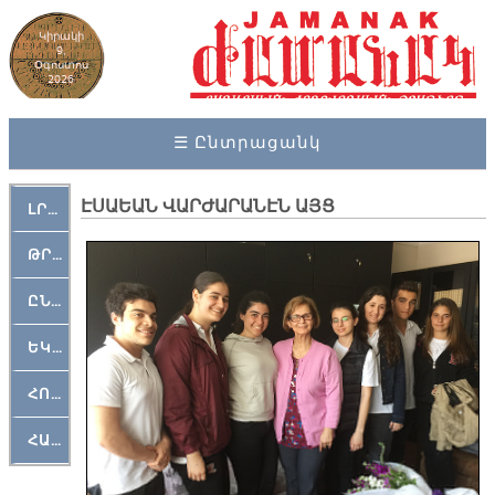
Կիրակի
9,
Օգոստոս
2026
☰ Ընտրացանկ
ԷՍԱԵԱՆ ՎԱՐԺԱՐԱՆԷՆ ԱՅՑ
ԼՐԱՀՈՍ
ԹՐՔԱՀԱՅ ԿԵԱՆՔ
ԸՆԿԵՐԱՄՇԱԿՈՒԹԱՅԻՆ
ԵԿԵՂԵՑԱԿԱՆ
ՀՈԳԵՄՏԱՒՈՐ
ՀԱՐԹԱԿ