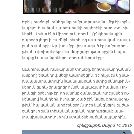
Ե­րէկ, հա­ճոյքն ու­նե­ցանք խմբագ­րա­տանս մէջ հիւ­րըն­
կա­լե­լու Է­սաեան վար­ժա­րա­նի հա­յե­րէ­նի ու­սուց­չու­հի­
նե­րէն Ար­մա­ւե­նի Մի­րօղ­լուն, ո­րուն կ՚ըն­կե­րա­նա­յին
դպրո­ցի լե­զուի բաժ­նին հե­տե­ւող ա­ւար­տա­կան դա­սա­
րա­նի սա­նե­րը։ Այս խում­բը փու­թա­ցած էր խմբագ­րու­
թեանս փո­խան­ցե­լու հա­մար շա­բա­թա­վեր­ջին կա­յա­
նա­լիք է­սաեան­ցի­նե­րու օ­րուան հրա­ւէրը։
Ա­ւար­տա­կան դա­սա­րա­նի տղա­քը, ե­րի­տա­սար­դա­կան
ամ­բողջ ե­ռան­դով, մե­զի պատ­մե­ցին, թէ ինչ­պէս կը նա­
խա­պատ­րաս­տուին հա­մալ­սա­րա­նի մտից քննու­թիւն­
նե­րուն եւ ինչ ծրագ­րեր ու­նին ա­պա­գա­յի հա­մար։ Ող­
ջու­նե­լի ե­րե­ւոյթ էր, որ ա­նոնք զա­նա­զան ի­տէ­լա­ներ ու­
նե­նա­լով հան­դերձ, իւ­րա­ցու­ցած էին նաեւ գի­տակ­ցու­
թիւն՝ հայ­կա­կան ար­ժէք­նե­րուն տէր կանգ­նե­լու եւ ժա­
ռան­գու­թեան տե­ւա­կա­նաց­ման ուղ­ղու­թեամբ պա­
տաս­խա­նա­տուու­թիւն ստանձ­­նե­լու ճա­նա­պար­հին։
Հինգշաբթի, Մայիս 14, 2015