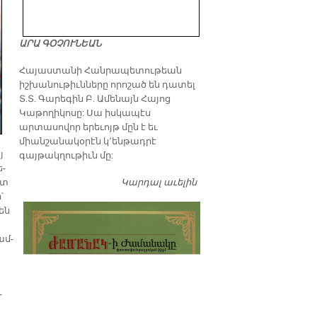
ԱՐԱ ԳՕՉՈՒՆԵԱՆ
​Հայաստանի Հանրապետութեան
իշխանութիւնները որոշած են դատել
Տ.Տ. Գարեգին Բ. Ամենայն Հայոց
Կաթողիկոսը: Սա իսկապէս
արտասովոր երեւոյթ մըն է եւ
միանշանակօրէն կ՚ենթադրէ
յ
գայթակղութիւն մը:
ե­
Կարդալ աւելին
Դատել…
օտ
՝
նեն
ամ­
­