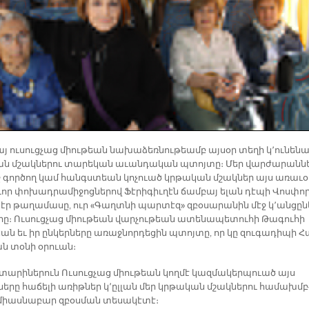
յ ու­սուց­չաց միու­թեան նա­խա­ձեռ­նու­թեամբ այ­սօր տե­ղի կ՚ու­նե­նա
ն մշակ­նե­րու տա­րե­կան ա­ւան­դա­կան պտոյ­տը։ Մեր վար­ժա­րան­ն
ջ գոր­ծող կամ հանգս­տեան կո­չուած կրթա­կան մշակ­ներ այս ա­ռա­ւ
որ փո­խադ­րա­մի­ջոց­նե­րով Ֆէ­րի­գիւ­ղէն ճամ­բայ ե­լան դէ­պի Վոս­փոր
տէր թա­ղա­մա­սը, ուր «Գաղտ­նի պար­տէզ» զբօ­սա­րա­նին մէջ կ՚ան­ցը­
­րը։ Ու­սուց­չաց միու­թեան վար­չու­թեան ա­տե­նա­պե­տու­հի Թա­գու­հի
ան եւ իր ըն­կեր­նե­րը ա­ռաջ­նոր­դե­ցին պտոյ­տը, որ կը զու­գա­դի­պի Հ
ն տօ­նի օրուան։
 տա­րի­նե­րուն Ու­սուց­չաց միու­թեան կող­մէ կազ­մա­կեր­պուած այս
ե­րը հա­ճե­լի ա­ռիթ­ներ կ՚ըլ­լան մեր կրթա­կան մշակ­նե­րու հա­մախմբ
միաս­նա­բար զբօս­ման տե­սա­կէ­տէ։