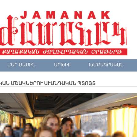
ՄԵՐ ՄԱՍԻՆ
ԱՐԽԻՒ
ԽՄԲԱԳՐԱԿԱՆ
ԿԱՆ ՄՇԱԿՆԵՐՈՒ ԱՒԱՆԴԱԿԱՆ ՊՏՈՅՏ