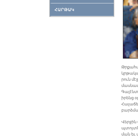
ՀԱՐԹԱԿ
Թրքա­հա
կրթա­կա
րուն մէ
մաս­նա­ւ
Գա­լէն­
ի­րենց օ
Հա­լա­ճե
բարձ­մա
Վեր­ջին
պտոյտ­ն
ման եւ 