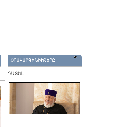
ՕՐԱԿԱՐԳԻ ՆԻՒԹԵՐԸ
ԴԱՏԵԼ…