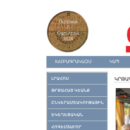
Ուրբաթ
7,
Օգոստոս
2026
ԽՄԲԱԳՐԱԿԱԶՄ
ԿԱՊ
ԼՐԱՀՈՍ
ԿՐԹԱ
ԹՐՔԱՀԱՅ ԿԵԱՆՔ
ԸՆԿԵՐԱՄՇԱԿՈՒԹԱՅԻՆ
ԵԿԵՂԵՑԱԿԱՆ
ՀՈԳԵՄՏԱՒՈՐ