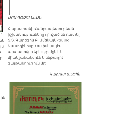
ԱՐԱ ԳՕՉՈՒՆԵԱՆ
​Հայաստանի Հանրապետութեան
իշխանութիւնները որոշած են դատել
՝
Տ.Տ. Գարեգին Բ. Ամենայն Հայոց
ան
Կաթողիկոսը: Սա իսկապէս
յս
արտասովոր երեւոյթ մըն է եւ
ի
միանշանակօրէն կ՚ենթադրէ
որ
գայթակղութիւն մը:
Կարդալ աւելին
Դատել…
տին