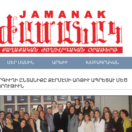
ՄԵՐ ՄԱՍԻՆ
ԱՐԽԻՒ
ԽՄԲԱԳՐԱԿԱՆ
ՐԳԻՒՂԻ ԸՆՏԱՆԻՔԸ ՔԷՐՄԷՍԻ ԱՌԹԻՒ ԱՊՐԵՑԱՒ ՄԵԾ
ՈՐՈՒԹԻՒՆ