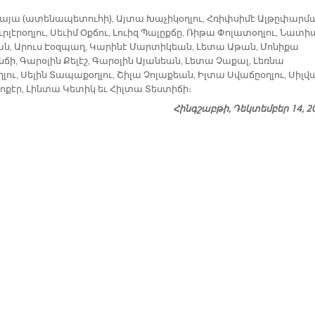
այա (ատենապետուհի), Այտա Խաչիկօղլու, Հռիփսիմէ Ալթըփարմա
ւրլէրօղլու, Սեւիմ Օքճու, Լուիզ Պալըքճը, Ռիթա Փոլատօղլու, Նատի
ան, Արուս Էօզպաղ, Կարինէ Մարտիկեան, Լետա Աթան, Մոնիքա
նճի, Գարօլին Քելէշ, Գարօլին Այանեան, Լետա Չաքալ, Լեռնա
լու, Սելին Տապաքօղլու, Շիլա Չոլաքեան, Իլտա Սվաճըօղլու, Սիլվ
լոքէր, Լինտա Կետիկ եւ Հիլտա Տեստիճի։
Հինգշաբթի, Դեկտեմբեր 14, 2