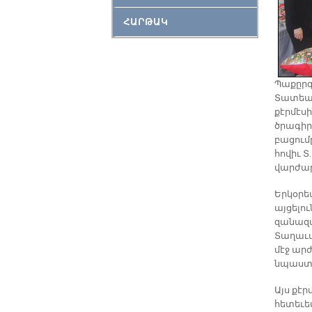
ՀԱՐԹԱԿ
Պաքըրգի
Տատեա
քէրմէս
ծրագիր
բացում
հովիւ Տ
վարժար
Երկօրե
այցելո
զանազա
Տաղաւար
մէջ ար
նպաստ
Այս քէ
հետեւե