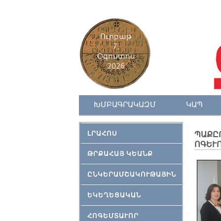
Ուրբաթ
7,
Օգոստոս
2026
ԽՄԲԱԳՐԱԿԱԶՄ
ԿԱՊ
ԼՐԱՀՈՍ
ՊԱՔԸ
ՈԳԵՒ
ԹՐՔԱՀԱՅ ԿԵԱՆՔ
ԸՆԿԵՐԱՄՇԱԿՈՒԹԱՅԻՆ
ԵԿԵՂԵՑԱԿԱՆ
ՀՈԳԵՄՏԱՒՈՐ