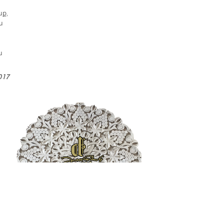
ք,
ա
ա
017