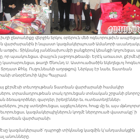
ւղի ընտանիքը վերջին երկու օրերուն մեծ ոգեւորութիւն ապրեցաւ
ն վարժարանին ի նպաստ կազմակերպուած Ամանորի աւանդակ
ին առթիւ։ Տիկնանց յանձնախումբի ջանքերով կեանքի կոչուեցաւ ա
ը, որ պսակուեցաւ փայլուն յաջողութեամբ։ Երէկ առաւօտ, քէրմէս
ը կատարուեցաւ թաղի Ծնունդ Ս. Աստուածածին եկեղեցւոյ հոգեւ
. Տրդատ Քհնյ. Ուզունեանի աղօթքով։ Ներկայ էր նաեւ Տատեան
անի տնօրէնուհի Ալիս Պայրամ։
այ քէրմէսի տեւողութեան Տատեան վարժարանի համակիր
ւներու տրամադրութեան տակ դրուեցան տօնական շրջանի բնորոշ
ն ձեռագործներ, զարդեր, իրեղէններ եւ ուտեստեղէններ։
ներու շուրջ ստեղծուեցաւ այցելուներու հոսք մը եւ այս մթնոլոր
ժեւորուեցաւ կազմակերպիչներուն կողմէ ներդրուած վաստակը՝ ի
 Տատեան վարժարանի։
րմէսը կազմակերպած՝ դպրոցի տիկնանց կազմին կ՚անդամակցին
ալ անունները.