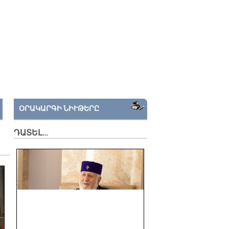
ՕՐԱԿԱՐԳԻ ՆԻՒԹԵՐԸ
ԴԱՏԵԼ…