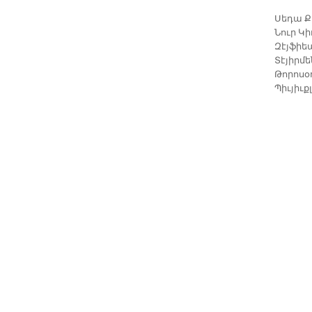
Սեդա Ք
Նուր Կի
Զէյֆիե
Տէյիրմե
Թորոսօղ
Պիւյիւք