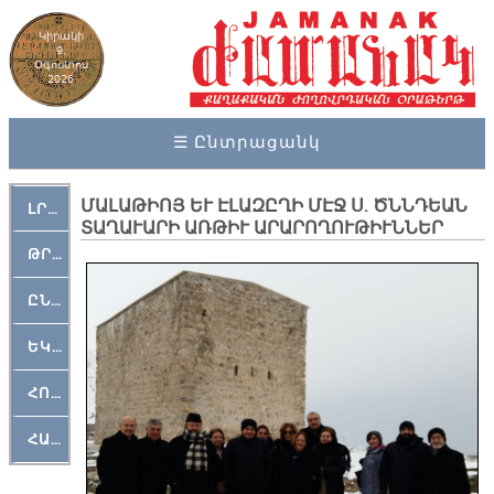
Կիրակի
9,
Օգոստոս
2026
☰ Ընտրացանկ
ՄԱԼԱԹԻՈՅ ԵՒ ԷԼԱԶԸՂԻ ՄԷՋ Ս. ԾՆՆԴԵԱՆ
ԼՐԱՀՈՍ
ՏԱՂԱՒԱՐԻ ԱՌԹԻՒ ԱՐԱՐՈՂՈՒԹԻՒՆՆԵՐ
ԹՐՔԱՀԱՅ ԿԵԱՆՔ
ԸՆԿԵՐԱՄՇԱԿՈՒԹԱՅԻՆ
ԵԿԵՂԵՑԱԿԱՆ
ՀՈԳԵՄՏԱՒՈՐ
ՀԱՐԹԱԿ