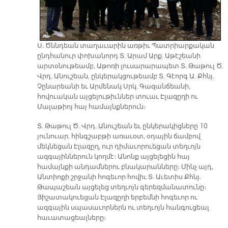
Ս. Ծննդեան տաղաւարին առթիւ Պատրիարքական
ընդհանուր փոխանորդ Տ. Արամ Արք. Աթէշեանի
արտօնութեամբ, Աթոռի լուսարարապետ Տ. Թաթուլ Ծ.
Վրդ. Անուշեան, ընկերակցութեամբ Տ. Գէորգ Ա. Քհնյ.
Չընարեանի եւ Արմենակ Սրկ. Գազանճեանի,
հովուական այցելութիւններ տուաւ Էլազըղի ու
Մալաթիոյ հայ համայնքներուն։
Տ. Թաթուլ Ծ. Վրդ. Անուշեան եւ ընկերակիցները 10
յունուար, հինգշաբթի առաւօտ, օդային ճամբով
մեկնեցան Էլազըղ, ուր դիմաւորուեցան տեղւոյն
ազգայիններուն կողմէ։ Անոնք այցելեցին հայ
համայնքի անդամներու բնակարանները։ Մինչ այդ,
Անտիոքի շրջանի հոգեւոր հովիւ Տ. Աւետիս Քհնյ.
Թապաշեան այցելեց տեղւոյն գերեզմանատունը։
Յիշատակուեցան Էլազըղի երբեմնի հոգեւոր ու
ազգային սպասաւորներն ու տեղւոյն հանգուցեալ
հաւատացեալները։