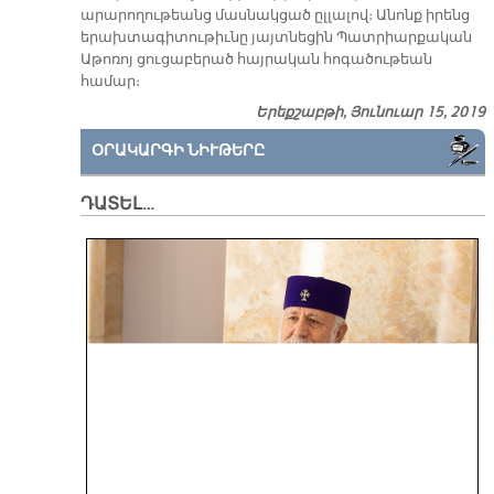
արարողութեանց մասնակցած ըլլալով։ Անոնք իրենց
երախտագիտութիւնը յայտնեցին Պատրիարքական
Աթոռոյ ցուցաբերած հայրական հոգածութեան
համար։
Երեքշաբթի, Յունուար 15, 2019
ՕՐԱԿԱՐԳԻ ՆԻՒԹԵՐԸ
ԴԱՏԵԼ…