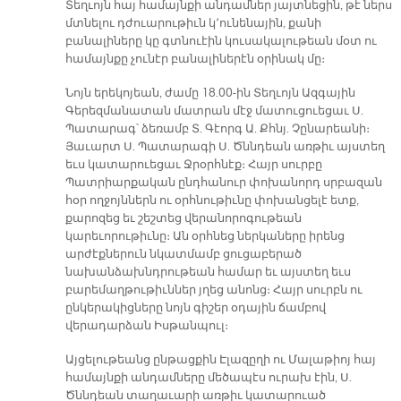
Տեղւոյն հայ համայնքի անդամներ յայտնեցին, թէ ներս
մտնելու դժուարութիւն կ՚ունենային, քանի
բանալիները կը գտնուէին կուսակալութեան մօտ ու
համայնքը չունէր բանալիներէն օրինակ մը։
Նոյն երեկոյեան, ժամը 18.00-ին Տեղւոյն Ազգային
Գերեզմանատան մատրան մէջ մատուցուեցաւ Ս.
Պատարագ՝ ձեռամբ Տ. Գէորգ Ա. Քհնյ. Չընարեանի։
Յաւարտ Ս. Պատարագի Ս. Ծննդեան առթիւ այստեղ
եւս կատարուեցաւ Ջրօրհնէք։ Հայր սուրբը
Պատրիարքական ընդհանուր փոխանորդ սրբազան
հօր ողջոյններն ու օրհնութիւնը փոխանցելէ ետք,
քարոզեց եւ շեշտեց վերանորոգութեան
կարեւորութիւնը։ Ան օրհնեց ներկաները իրենց
արժէքներուն նկատմամբ ցուցաբերած
նախանձախնդրութեան համար եւ այստեղ եւս
բարեմաղթութիւններ յղեց անոնց։ Հայր սուրբն ու
ընկերակիցները նոյն գիշեր օդային ճամբով
վերադարձան Իսթանպուլ։
Այցելութեանց ընթացքին Էլազըղի ու Մալաթիոյ հայ
համայնքի անդամները մեծապէս ուրախ էին, Ս.
Ծննդեան տաղաւարի առթիւ կատարուած