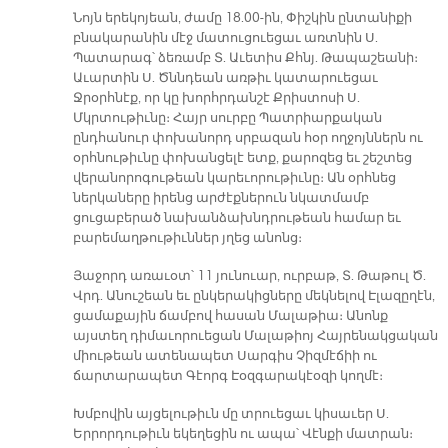
Նոյն երեկոյեան, ժամը 18.00-ին, Փիշկին ընտանիքի
բնակարանին մէջ մատուցուեցաւ առտնին Ս.
Պատարագ՝ ձեռամբ Տ. Աւետիս Քհնյ. Թապաշեանի։
Աւարտին Ս. Ծննդեան առթիւ կատարուեցաւ
Ջրօրհնէք, որ կը խորհրդանշէ Քրիստոսի Ս.
Մկրտութիւնը։ Հայր սուրբը Պատրիարքական
ընդհանուր փոխանորդ սրբազան հօր ողջոյններն ու
օրհնութիւնը փոխանցելէ ետք, քարոզեց եւ շեշտեց
վերանորոգութեան կարեւորութիւնը։ Ան օրհնեց
ներկաները իրենց արժէքներուն նկատմամբ
ցուցաբերած նախանձախնդրութեան համար եւ
բարեմաղթութիւններ յղեց անոնց։
Յաջորդ առաւօտ՝ 11 յունուար, ուրբաթ, Տ. Թաթուլ Ծ.
Վրդ. Անուշեան եւ ընկերակիցները մեկնելով Էլազըղէն,
ցամաքային ճամբով հասան Մալաթիա։ Անոնք
այստեղ դիմաւորուեցան Մալաթիոյ Հայրենակցական
միութեան ատենապետ Սարգիս Չիզմէճիի ու
ճարտարապետ Գէորգ Էօզգարակէօզի կողմէ։
Խմբովին այցելութիւն մը տրուեցաւ կիսաւեր Ս.
Երրորդութիւն եկեղեցին ու ապա՝ Վէնքի մատրան։