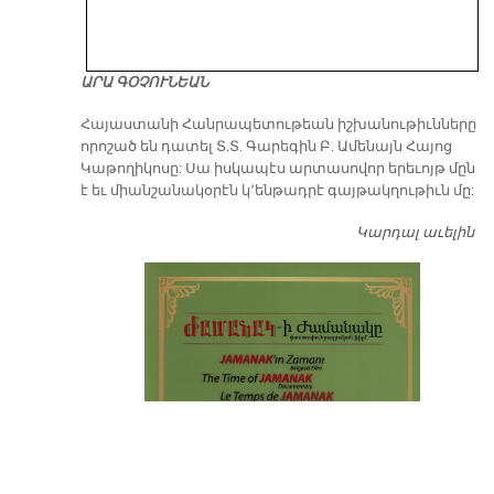
ԱՐԱ ԳՕՉՈՒՆԵԱՆ
​Հայաստանի Հանրապետութեան իշխանութիւնները
որոշած են դատել Տ.Տ. Գարեգին Բ. Ամենայն Հայոց
Կաթողիկոսը: Սա իսկապէս արտասովոր երեւոյթ մըն
է եւ միանշանակօրէն կ՚ենթադրէ գայթակղութիւն մը:
Կարդալ աւելին
Դ