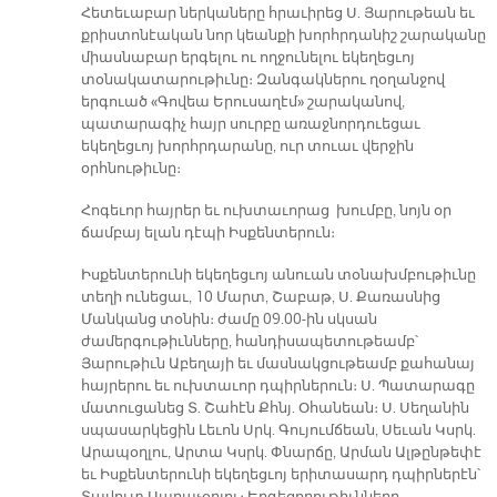
Հետեւաբար ներկաները հրաւիրեց Ս. Յարութեան եւ
քրիստոնէական նոր կեանքի խորհրդանիշ շարականը
միասնաբար երգելու ու ողջունելու եկեղեցւոյ
տօնակատարութիւնը։ Զանգակներու ղօղանջով
երգուած «Գովեա Երուսաղէմ» շարականով,
պատարագիչ հայր սուրբը առաջնորդուեցաւ
եկեղեցւոյ խորհրդարանը, ուր տուաւ վերջին
օրհնութիւնը։
Հոգեւոր հայրեր եւ ուխտաւորաց խումբը, նոյն օր
ճամբայ ելան դէպի Իսքենտերուն։
Իսքենտերունի եկեղեցւոյ անուան տօնախմբութիւնը
տեղի ունեցաւ, 10 Մարտ, Շաբաթ, Ս. Քառասնից
Մանկանց տօնին։ ժամը 09.00-ին սկսան
ժամերգութիւնները, հանդիսապետութեամբ՝
Յարութիւն Աբեղայի եւ մասնակցութեամբ քահանայ
հայրերու եւ ուխտաւոր դպիրներուն։ Ս. Պատարագը
մատուցանեց Տ. Շահէն Քհնյ. Օհանեան։ Ս. Սեղանին
սպասարկեցին Լեւոն Սրկ. Գույումճեան, Սեւան Կսրկ.
Արապօղլու, Արտա Կսրկ. Փնարճը, Արման Ալթընթեփէ
եւ Իսքենտերունի եկեղեցւոյ երիտասարդ դպիրներէն՝