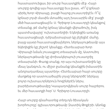
հաստատուեցաւ իր սուրբ հաւատքին մէջ։ Հայր
սուրբը գովեց այս հաւատքը եւս ըսաւ. «Ո՞վ կրնար
սիրել Խոր Վիրապը, բացի հայոց լուսաւորիչէն։ Ո՞վ
կրնար լոյսի մասին մտածել այդ խաւարին մէջ՝ բացի
մեծ հաւատացեալէն։ Ս. Գրիգոր Լուսաւորչի կեանքով
տեսանք, թէ մահը կրնայ կեանքի վերածուիլ, իսկ
պատժավայրը՝ ուխտատեղիի։ Եկեղեցին առանց
հաւատացեալի, դժբախտաբար կը յիշեցնէ մահը,
բայց այսօր հաւատացեալներու ներկայութեամբ այս
եկեղեցին կը շեշտէ կեանքը։ Հետեւաբար Խոր
Վիրապի նման յուսալքող տեսարան մը, Աստուծոյ
ներկայութեամբ կը փոխակերպուի յուսադրիչ
տեսարանի։ Փառք տանք, որ այս ուխտատեղին կը
մնայ կանգուն, ու միշտ ջանանք կեանքին իմաստին
անդրադառնալ այստեղ»։ Հետեւաբար հայր սուրբը
մաղթեց որ աստուածային լոյսը ներգործէ ներկայ
բոլոր ուխտաւորներուն հոգիներէն ներս,
բարեխօսութեամբը Կապադովկեան սուրբ հայրերու
եւ մեր հաւատքի հօր՝ Ս. Գրիգոր Լուսաւորչի։
Հայր սուրբը գնահատեց տեղւոյն ծխական
խորհուրդը՝ գլխաւորութեամբ Զատիկ Թոքէրի։ Անոնք