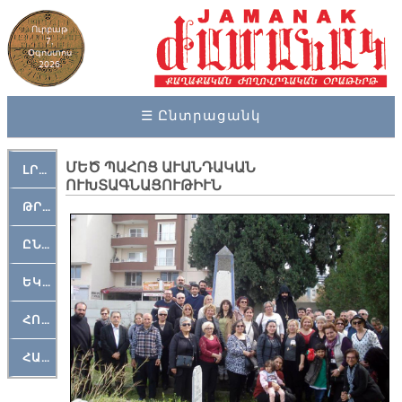
Ուրբաթ
7,
Օգոստոս
2026
☰ Ընտրացանկ
ՄԵԾ ՊԱՀՈՑ ԱՒԱՆԴԱԿԱՆ
ԼՐԱՀՈՍ
ՈՒԽՏԱԳՆԱՑՈՒԹԻՒՆ
ԹՐՔԱՀԱՅ ԿԵԱՆՔ
ԸՆԿԵՐԱՄՇԱԿՈՒԹԱՅԻՆ
ԵԿԵՂԵՑԱԿԱՆ
ՀՈԳԵՄՏԱՒՈՐ
ՀԱՐԹԱԿ