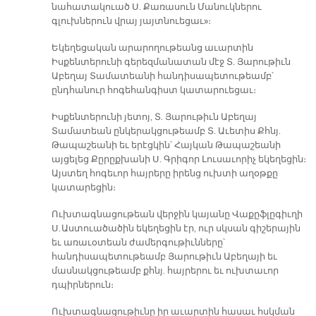
նահատակուած Ս. Քառասուն Մանուկներու
գլուխներուն վրայ յայտնուեցաւ»։
Եկեղեցական արարողութեանց աւարտին
Իսքենտերունի գերեզմանատան մէջ Տ. Յարութիւն
Աբեղայ Տամատեանի հանդիսապետութեամբ՝
ընդհանուր հոգեհանգիստ կատարուեցաւ։
Իսքենտերունի յետոյ, Տ. Յարութիւն Աբեղայ
Տամատեան ընկերակցութեամբ Տ. Աւետիս Քհնյ.
Թապաշեանի եւ երէցկին՝ Հայկան Թապաշեանի
այցելեց Քըրըքխանի Ս. Գրիգոր Լուսաւորիչ եկեղեցին։
Այստեղ հոգեւոր հայրերը իրենց ուխտի աղօթքը
կատարեցին։
Ուխտագնացութեան վերջին կայանը Վաքըֆլըգիւղի
Ս. Աստուածածին եկեղեցին էր, ուր սկսան գիշերային
եւ առաւօտեան ժամերգութիւնները՝
հանդիսապետութեամբ Յարութիւն Աբեղայի եւ
մասնակցութեամբ քհնյ. հայրերու եւ ուխտաւոր
դպիրներուն։
Ուխտագնացութիւնը իր աւարտին հասաւ հսկման