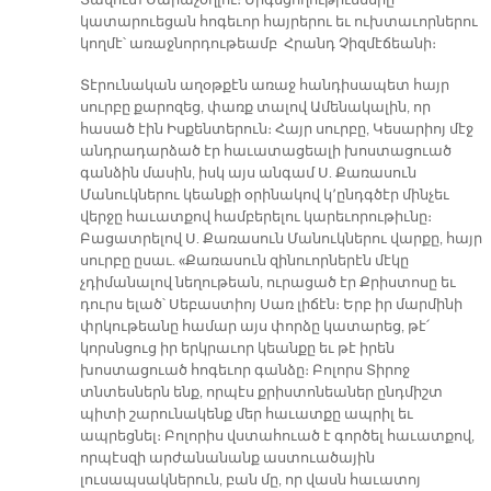
Տավուտ Սարաչօղլու։ Երգեցողութիւնները
կատարուեցան հոգեւոր հայրերու եւ ուխտաւորներու
կողմէ՝ առաջնորդութեամբ Հրանդ Չիզմէճեանի։
Տէրունական աղօթքէն առաջ հանդիսապետ հայր
սուրբը քարոզեց, փառք տալով Ամենակալին, որ
հասած էին Իսքենտերուն։ Հայր սուրբը, Կեսարիոյ մէջ
անդրադարձած էր հաւատացեալի խոստացուած
գանձին մասին, իսկ այս անգամ Ս. Քառասուն
Մանուկներու կեանքի օրինակով կ՚ընդգծէր մինչեւ
վերջը հաւատքով համբերելու կարեւորութիւնը։
Բացատրելով Ս. Քառասուն Մանուկներու վարքը, հայր
սուրբը ըսաւ. «Քառասուն զինուորներէն մէկը
չդիմանալով նեղութեան, ուրացած էր Քրիստոսը եւ
դուրս ելած՝ Սեբաստիոյ Սառ լիճէն։ Երբ իր մարմինի
փրկութեանը համար այս փորձը կատարեց, թէ՛
կորսնցուց իր երկրաւոր կեանքը եւ թէ իրեն
խոստացուած հոգեւոր գանձը։ Բոլորս Տիրոջ
տնտեսներն ենք, որպէս քրիստոնեաներ ընդմիշտ
պիտի շարունակենք մեր հաւատքը ապրիլ եւ
ապրեցնել։ Բոլորիս վստահուած է գործել հաւատքով,
որպէսզի արժանանանք աստուածային
լուսապսակներուն, բան մը, որ վասն հաւատոյ