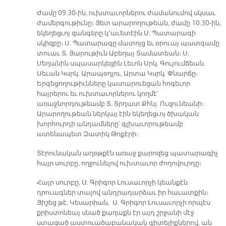
Ժամը 09.30-ին, ուխտաւորներու ժամանումով սկսաւ
ժամերգութիւնը։ Յետ արարողութեան, ժամը 10.30-ին,
եկեղեցւոյ զանգերը կ՚աւետէին Ս. Պատարագի
սկիզբը։ Ս. Պատարագը մատոյց եւ օրուայ պատգամը
տուաւ Տ. Յարութիւն Աբեղայ Տամատեան։ Ս.
Սեղանին սպասարկեցին Լեւոն Սրկ. Գույումճեան,
Սեւան Կսրկ. Արապօղլու, Արտա Կսրկ. Փնարճը։
Երգեցողութիւնները կատարուեցան հոգեւոր
հայրերու եւ ուխտաւորներու կողմէ՝
առաջնորդութեամբ Տ. Տրդատ Քհնյ. Ուզունեանի։
Արարողութեան ներկայ էին եկեղեցւոյ ծխական
խորհուրդի անդամները՝ գլխաւորութեամբ
ատենապետ Զատիկ Թոքէրի։
Տէրունական աղօթքէն առաջ քարոզեց պատարագիչ
հայր սուրբը, ողջունելով ուխտաւոր ժողովուրդը։
Հայր սուրբը, Ս. Գրիգոր Լուսաւորչի կեանքէն
դրուագներ տալով անդրադարձաւ իր հաւատքին։
Յիշեց թէ, Կեսարիան, Ս. Գրիգոր Լուսաւորչի որպէս
քրիստոնեայ սնած քաղաքն էր այդ շրջանի մէջ
ստացած աստուածաբանական գիտելիքներով, ան