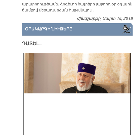
արարողութեամբ։ Հոգեւոր հայրերը յաջորդ օր օդային
ճամբով վերադարձան Իսթանպուլ։
Հինգշաբթի, Մարտ 15, 2018
ՕՐԱԿԱՐԳԻ ՆԻՒԹԵՐԸ
ԴԱՏԵԼ…