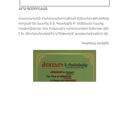
ԱՐԱ ԳՕՉՈՒՆԵԱՆ
​Հայաստանի Հանրապետութեան իշխանութիւնները
որոշած են դատել Տ.Տ. Գարեգին Բ. Ամենայն Հայոց
Կաթողիկոսը: Սա իսկապէս արտասովոր երեւոյթ մըն
է եւ միանշանակօրէն կ՚ենթադրէ գայթակղութիւն մը:
Կարդալ աւելին
Դ