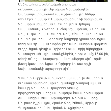
Մեծ պահոց աւանդական եռօրեայ
ուխտագնացութիւնը սկսաւ Կեսարիայէն։
Նախապատրաստական աշխատութիւնները
տեսնելու համար՝ 8 Մարտ, Հինգշաբթի երեկոյեան,
Կեսարիա մեկնեցան՝ Տ. Յարութիւն Աբեղայ
Տամատեան, Տ. Գէորգ Ա. Քհնյ. Չընարեան, Տ. Տրդատ
Քհնյ. Ուզունեան, Տ. Շահէն Քհնյ. Օհանեան եւ Լեւոն
Սրկ. Գույումճեան։ Հոգեւոր հայրերը դիմաւորուեցան
տեղւոյն Ծխական խորհուրդի անդամներուն կողմէ եւ
ուղղուեցան դէպի Ս. Գրիգոր Լուսաւորիչ եկեղեցին։
Կատարուած աշխատանքներէն յետոյ, ժամը 17.00-ին,
տեղի ունեցաւ Խաղաղական ժամերգութիւն, որմէ
յետոյ կատարուեցաւ Ս. Գրիգոր Լուսաւորչի
նախատօնակի արարողութիւն։
9 Մարտ, Ուրբաթ, առաւօտեան կանուխ ժամերուն
ուխտաւորներ օդային եւ ցամաքի ճամբով սկսան
հասնիլ Կեսարիա։ Արարողութեանց
երգեցողութիւնները կատարելու համար Կեսարիա
ժամանեցին Սեւան Արապօղլու, Արտա Փնարճը,
Մուրատ Իչլինալչա, Հրանդ Չիզմէճեան, Արթիւր
Պաղտասարեան եւ Արման Ալթընթեփէ։