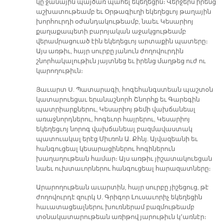
կը ջանային պայծառ պահել եկեղեցին։ Վերջերս իրենց
աշխատութեամբ եւ Օրթագիւղի եկեղեցւոյ թաղային
խորհուրդի օժանդակութեամբ, նաեւ Կեսարիոյ
քաղաքապետի բարոյական աջակցութեամբ
վերամրացուած էին եկեղեցւոյ արտաքին պատերը։
Այս առթիւ, հայր սուրբը յանուն ժողովուրդին
շնորհակալութիւն յայտնեց եւ իրենց մաղթեց ուժ ու
կարողութիւն։
Յաւարտ Ս. Պատարագի, հոգեհանգստեան պաշտօն
կատարուեցաւ երանաշնորհ Շնորհք եւ Գարեգին
պատրիարքներու, Կեսարիոյ թեմի վախճանեալ
առաջնորդներու, հոգեւոր հայրերու, Կեսարիոյ
եկեղեցւոյ նորոգ վախճանեալ բազմավաստակ
պատուակալ երէց Միւռոն Ա. Քհնյ. Այվազեանի եւ
հանգուցեալ կեսարացիներու հոգիներուն
խաղաղութեան համար։ Այս առթիւ յիշատակուեցան
նաեւ ուխտաւորներու հանգուցեալ հարազատները։
Արարողութեան աւարտին, հայր սուրբը յիշեցուց, թէ
ժողովուրդէ զուրկ Ս. Գրիգոր Լուսաւորիչ եկեղեցին
հաւատացեալներու խուռներամ բազմութեամբ
տօնակատարութեան առիթով յարութիւն կ՚առնէր։