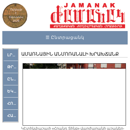
Ուրբաթ
7,
Օգոստոս
2026
☰ Ընտրացանկ
ԱՄԱՌՆԱՅԻՆ ԱՆՄՈՌԱՆԱԼԻ ԽՐԱԽՃԱՆՔ
ԼՐԱՀՈՍ
ԹՐՔԱՀԱՅ ԿԵԱՆՔ
ԸՆԿԵՐԱՄՇԱԿՈՒԹԱՅԻՆ
ԵԿԵՂԵՑԱԿԱՆ
ՀՈԳԵՄՏԱՒՈՐ
ՀԱՐԹԱԿ
Կէ­տիկ­փա­շա­յի «Հրանդ Տինք» վար­ժա­րա­նի ա­շա­կեր­