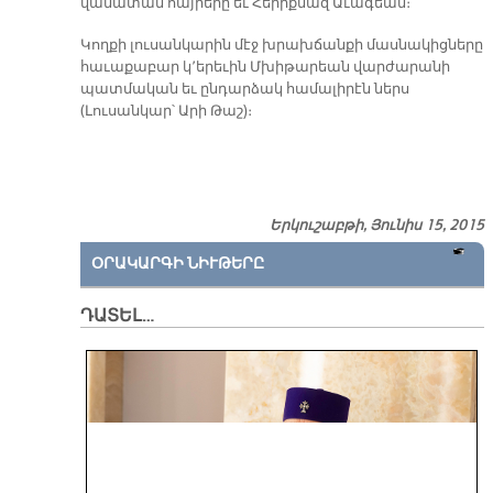
վա­նա­տան հայ­րե­րը եւ Հե­րիք­նազ Ա­ւա­գեան։
Կողքի լուսանկարին մէջ խրախճանքի մասնակիցները
հաւաքաբար կ՚երեւին Մխիթարեան վարժարանի
պատմական եւ ընդարձակ համալիրէն ներս
(Լուսանկար՝ Արի Թաշ)։
Երկուշաբթի, Յունիս 15, 2015
ՕՐԱԿԱՐԳԻ ՆԻՒԹԵՐԸ
ԴԱՏԵԼ…