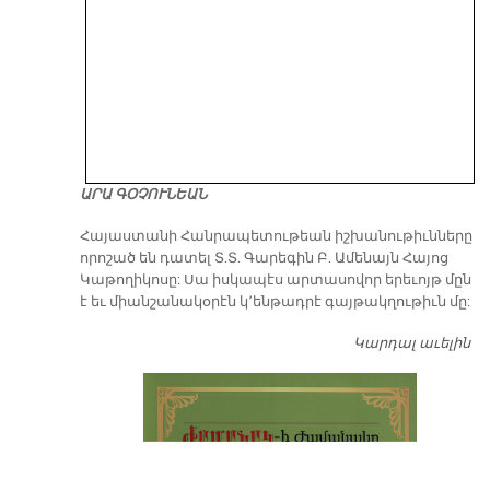
ԱՐԱ ԳՕՉՈՒՆԵԱՆ
​Հայաստանի Հանրապետութեան իշխանութիւնները
որոշած են դատել Տ.Տ. Գարեգին Բ. Ամենայն Հայոց
Կաթողիկոսը: Սա իսկապէս արտասովոր երեւոյթ մըն
է եւ միանշանակօրէն կ՚ենթադրէ գայթակղութիւն մը:
Կարդալ աւելին
Դ