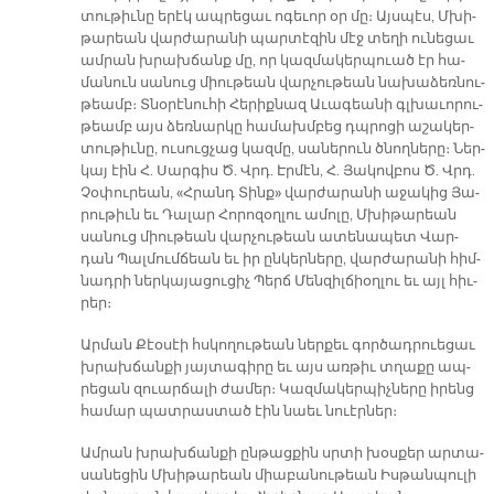
տու­թիւ­նը ե­րէկ ապ­րե­ցաւ ո­գե­ւոր օր մը։ Այս­պէս, Մխի­
թա­րեան վար­ժա­րա­նի պար­տէ­զին մէջ տե­ղի ու­նե­ցաւ
ամ­րան խրախ­ճանք մը, որ կազ­մա­կեր­պուած էր հա­
մա­նուն սա­նուց միու­թեան վար­չու­թեան նա­խա­ձեռ­նու­
թեամբ։ Տնօ­րէ­նու­հի Հե­րիք­նազ Ա­ւա­գեա­նի գլխա­ւո­րու­
թեամբ այս ձեռ­նար­կը հա­մախմ­բեց դպրո­ցի ա­շա­կեր­
տու­թիւ­նը, ու­սուց­չաց կազ­մը, սա­նե­րուն ծնող­նե­րը։ Ներ­
կայ էին Հ. Սար­գիս Ծ. Վրդ. Էր­մէն, Հ. Յա­կով­բոս Ծ. Վրդ.
Չօ­փու­րեան, «Հրանդ Տինք» վար­ժա­րա­նի ա­ջա­կից Յա­
րու­թիւն եւ Դա­լար Հո­րո­զօղ­լու ա­մո­լը, Մխի­թա­րեան
սա­նուց միու­թեան վար­չու­թեան ա­տե­նա­պետ Վար­
դան Պալ­մում­ճեան եւ իր ըն­կեր­նե­րը, վար­ժա­րա­նի հիմ­
նադ­րի ներ­կա­յա­ցու­ցիչ Պերճ Մեն­զիլ­ճիօղ­լու եւ այլ հիւ­
րեր։
Ար­ման Քէօ­սէի հսկո­ղու­թեան ներ­քեւ գոր­ծադ­րուե­ցաւ
խրախ­ճան­քի յայ­տա­գի­րը եւ այս առ­թիւ տղա­քը ապ­
րե­ցան զուար­ճա­լի ժա­մեր։ Կազ­մա­կեր­պիչ­նե­րը ի­րենց
հա­մար պատ­րաս­տած էին նաեւ նուէր­ներ։
Ամ­րան խրախ­ճան­քի ըն­թաց­քին սրտի խօս­քեր ար­տա­
սա­նե­ցին Մխի­թա­րեան միա­բա­նու­թեան Իս­թան­պու­լի