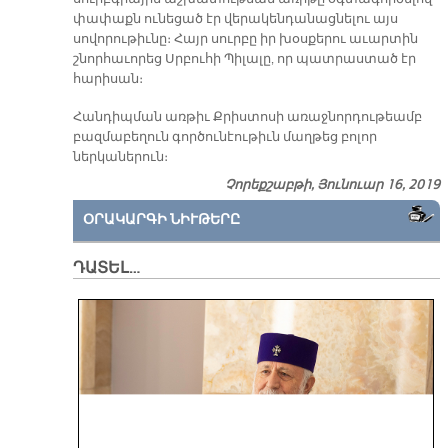
փափաքն ունեցած էր վերակենդանացնելու այս
սովորութիւնը։ Հայր սուրբը իր խօսքերու աւարտին
շնորհաւորեց Սրբուհի Պիլալը, որ պատրաստած էր
հարիսան։
Հանդիպման առթիւ Քրիստոսի առաջնորդութեամբ
բազմաբեղուն գործունէութիւն մաղթեց բոլոր
ներկաներուն։
Չորեքշաբթի, Յունուար 16, 2019
ՕՐԱԿԱՐԳԻ ՆԻՒԹԵՐԸ
ԴԱՏԵԼ…