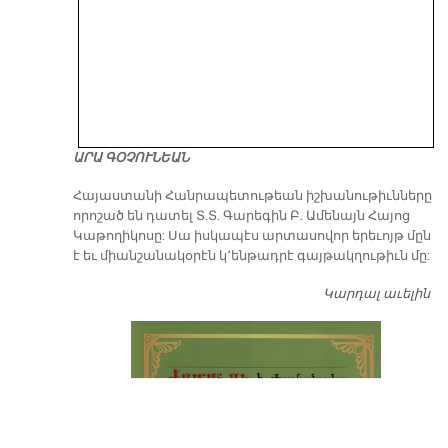
ԱՐԱ ԳՕՉՈՒՆԵԱՆ
​Հայաստանի Հանրապետութեան իշխանութիւնները
որոշած են դատել Տ.Տ. Գարեգին Բ. Ամենայն Հայոց
Կաթողիկոսը: Սա իսկապէս արտասովոր երեւոյթ մըն
է եւ միանշանակօրէն կ՚ենթադրէ գայթակղութիւն մը:
Կարդալ աւելին
Դ