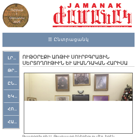
Ուրբաթ
7,
Օգոստոս
2026
☰ Ընտրացանկ
ՈՒԹՕՐԷՔԻ ԱՌԹԻՒ ՍՈՒՐԲԳՐԱՅԻՆ
ԼՐԱՀՈՍ
ՍԵՐՏՈՂՈՒԹԻՒՆ ԵՒ ԱՒԱՆԴԱԿԱՆ ՀԱՐԻՍԱ
ԹՐՔԱՀԱՅ ԿԵԱՆՔ
ԸՆԿԵՐԱՄՇԱԿՈՒԹԱՅԻՆ
ԵԿԵՂԵՑԱԿԱՆ
ՀՈԳԵՄՏԱՒՈՐ
ՀԱՐԹԱԿ
Գատըգիւղի Ս. Թագաւոր եկեղեցւոյ մէջ, երէկ