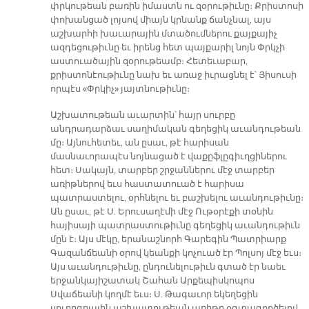
փրկութեան բառին իմաստն ու զօրութիւնը։ Քրիստոսի
փոխանցած լոյսով միայն կրնանք ճանչնալ, այս
աշխարհի խաւարային մտածումներու քայքայիչ
ազդեցութիւնը եւ իրենց հետ պայքարիլ նոյն Փրկչի
աստուածային զօրութեամբ։ Հետեւաբար,
քրիստոնէութիւնը նախ եւ առաջ իւրացնել է՝ Յիսուսի
որպէս «Փրկիչ» յայտնութիւնը։
Աշխատութեան աւարտին՝ հայր սուրբը
անդրադարձաւ սաղիմական գեղեցիկ աւանդութեան
մը։ Այնուհետեւ, ան ըսաւ, թէ հարիսան
մասնաւորապէս նոյնացած է վաքըֆլըգիւղցիներու
հետ։ Սակայն, տարբեր շրջաններու մէջ տարբեր
առիթներով եւս հաստատուած է հարիսա
պատրաստելու, օրհնելու եւ բաշխելու աւանդութիւնը։
Ան ըսաւ, թէ Ս. Երուսաղէմի մէջ Ութօրէքի տօնին
հայիսայի պատրաստութիւնը գեղեցիկ աւանդութիւն
մըն է։ Այս մէկը, երանաշնորհ Գարեգին Պատրիարք
Գազանճեանի օրով կեանքի կոչուած էր Պոլսոյ մէջ եւս։
Այս աւանդութիւնը, ընդունելութիւն գտած էր նաեւ
երջանկայիշատակ Շահան Արքեպիսկոպոս
Սվաճեանի կողմէ եւս։ Ս. Թագաւոր եկեղեցին
սուրբգրային աշխատութեան առիթը օգտագործելով