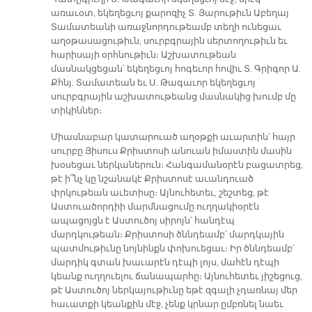
առաւօտ, եկեղեցւոյ քարոզիչ Տ. Յարութիւն Աբեղայ
Տամատեանի առաջնորդութեամբ տեղի ունեցաւ
աղօթասացութիւն, սուրբգրային սերտողութիւն եւ
հարիսայի օրհնութիւն։ Աշխատութեան
մասնակցեցան՝ եկեղեցւոյ հոգեւոր հովիւ Տ. Գրիգոր Ա.
Քհնյ. Տամատեան եւ Ս. Թագաւոր եկեղեցւոյ
սուրբգրային աշխատութեանց մասնակից խումբ մը
տիկիններ։
Միասնաբար կատարուած աղօթքի աւարտին՝ հայր
սուրբը Յիսուս Քրիստոսի անուան իմաստին մասին
խօսեցաւ ներկաներուն։ Հանգամանօրէն բացատրեց,
թէ ի՞նչ կը նշանակէ Քրիստոսէ աւանդուած
փրկութեան աւետիսը։ Այնուհետեւ, շեշտեց, թէ
Աստուածորդիի մարմնացումը ուղղակիօրէն
ապացոյցն է Աստուծոյ սիրոյն՝ հանդէպ
մարդկութեան։ Քրիստոսի ծննդեամբ՝ մարդկային
պատմութիւնը նոյնինքն փոխուեցաւ։ Իր ծննդեամբ՝
մարդիկ գտան խաւարէն դէպի լոյս, մահէն դէպի
կեանք ուղղուելու ճանապարհը։ Այնուհետեւ յիշեցուց,
թէ Աստուծոյ ներկայութիւնը եթէ զգալի չդառնայ մեր
հաւատքի կեանքին մէջ, չենք կրնար ըմբռնել նաեւ