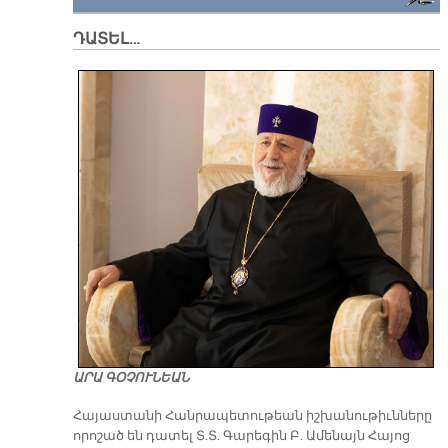
ԴԱՏԵԼ…
ԱՐԱ ԳՕՉՈՒՆԵԱՆ
​Հայաստանի Հանրապետութեան իշխանութիւնները
որոշած են դատել Տ.Տ. Գարեգին Բ. Ամենայն Հայոց