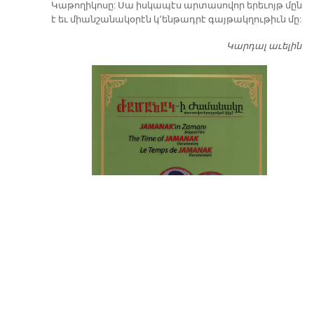
Կաթողիկոսը: Սա իսկապէս արտասովոր երեւոյթ մըն
է եւ միանշանակօրէն կ՚ենթադրէ գայթակղութիւն մը:
Կարդալ աւելին
Դ