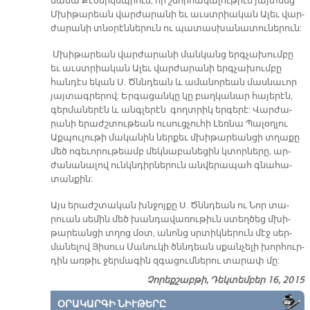
մա­նա Քէօ­նիկսպ­րուն, որ շնոր­հա­կա­լու­թիւն յայտ­նեց
Մխի­թա­րեան վար­ժա­րա­նի եւ աւստ­րի­ական Ա­լեւ վար­
ժա­րա­նի տնօ­րէն­նե­րուն ու պա­տաս­խա­նա­տու­նե­րուն:
Մխի­թա­րեան վար­ժա­րա­նի ման­կանց երգ­չա­խում­բը
եւ աւստ­րիա­կան Ա­լեւ վար­ժա­րա­նի երգ­չա­խում­բը
հան­դէս ե­կան Ս. Ծննդեան և ա­մա­նո­րեան մաս­նա­ւոր
յայ­տագ­րե­րով: Եր­գա­ցան­կը կը բաղ­կա­նար հա­յե­րէն,
գեր­մա­նե­րէն և անգ­լե­րէն գողտ­րիկ եր­գե­րէ: Վար­ժա­
րա­նի ե­րաժշ­տու­թեան ու­սուց­չու­հի Լեռ­նա Պա­լօղ­լու
Աք­պու­լու­թի մա­կա­նին ներ­քեւ մխի­թա­րեան­ցի տղա­քը
մեծ ո­գե­ւո­րու­թեամբ մեկ­նա­բա­նե­ցին կտոր­նե­րը, ար­
ժա­նա­նա­լով ունկն­դիր­նե­րուն ան­վե­րա­պահ գնա­հա­
տան­քին:
Այս ե­րաժշ­տա­կան խնջոյ­քը Ս. Ծննդեան ու Նոր տա­
րուան սե­մին մեծ խան­դա­վա­ռու­թիւն ստեղ­ծեց մխի­
թա­րեան­ցի տղոց մօտ, ա­նոնց սրտիկ­նե­րուն մէջ սեր­
մա­նե­լով Յի­սուս Մա­նու­կի ծննդեան սքան­չե­լի խոր­հուր­
դին առ­թիւ ջեր­մա­գին զգա­ցում­նե­րու տա­րափ մը:
Չորեքշաբթի, Դեկտեմբեր 16, 2015
ՕՐԱԿԱՐԳԻ ՆԻՒԹԵՐԸ