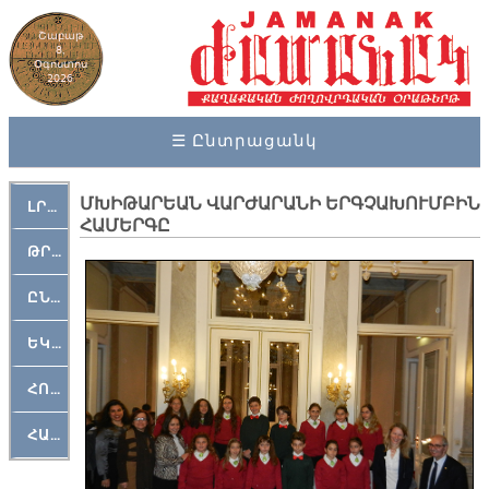
Շաբաթ
8,
Օգոստոս
2026
☰ Ընտրացանկ
ՄԽԻԹԱՐԵԱՆ ՎԱՐԺԱՐԱՆԻ ԵՐԳՉԱԽՈՒՄԲԻՆ
ԼՐԱՀՈՍ
ՀԱՄԵՐԳԸ
ԹՐՔԱՀԱՅ ԿԵԱՆՔ
ԸՆԿԵՐԱՄՇԱԿՈՒԹԱՅԻՆ
ԵԿԵՂԵՑԱԿԱՆ
ՀՈԳԵՄՏԱՒՈՐ
ՀԱՐԹԱԿ