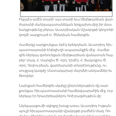
Ինչ­պէս ա­մէն տա­րի՝ այս տա­րի եւս Մխի­թա­րեան վար­
ժա­րա­նի ման­կապա­տա­նե­կան երգ­չա­խում­բը իր մաս­
նակ­ցու­թիւ­նը բե­րաւ Աւստ­րիա­կան Մշա­կոյ­թի կեդ­րո­նի
կող­մէ սար­քուած Ս. Ծննդեան հա­մեր­գին:
Հա­մեր­գը սար­քուե­ցաւ երէկ ե­րե­կոյեան, Աւստ­րիոյ հիւ­
պա­տո­սա­րա­նի Ե­նի­գիւ­ղի ա­պա­րան­քին մէջ: Հա­մեր­
գին ներ­կայ գտնուե­ցան Մխի­թա­րեան վա­նա­տան հայ­
րեր՝ Մագ. Հ. Սար­գիս Ծ. Վրդ. Էր­մէն, Հ. Յա­կով­բոս Ծ.
Վրդ. Չօ­փու­րեան, վար­ժա­րա­նի տնօ­րէ­նու­թիւ­նը, ու­
սուց­չաց կազ­մը, Մա­տա­կա­րար մարմ­նի ան­դամ­ներ եւ
ծ­նող­ներ:
Նախքան հա­մեր­գին սկսի­լը ըն­դու­նե­լու­թիւն մը սար­
քուե­ցաւ հիւ­պա­տո­սա­րա­նի հա­մեր­գաս­րա­հին մէջ, ուր
ներ­կայ էր հրա­ւի­րեալ­նե­րու հոծ բազ­մու­թիւն մը:
Ներ­կա­յա­ցու­մի սկիզ­բը խօսք ա­ռաւ Աւստ­րիոյ Իս­թան­
պու­լի հիւ­պա­տո­սա­րա­նի մշա­կոյ­թի բաժ­նէն Մագ. Ռո­