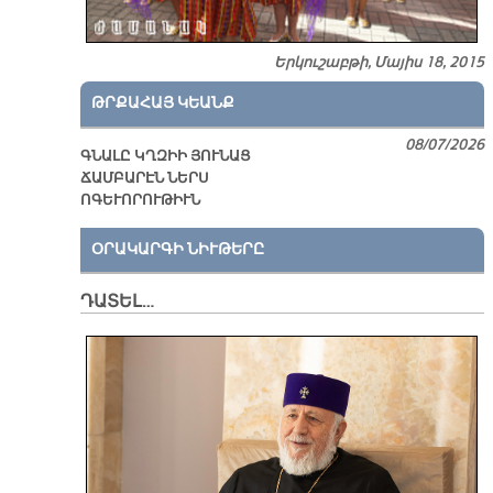
Երկուշաբթի, Մայիս 18, 2015
ԹՐՔԱՀԱՅ ԿԵԱՆՔ
08/07/2026
ԳՆԱԼԸ ԿՂԶԻԻ ՅՈՒՆԱՑ
ՃԱՄԲԱՐԷՆ ՆԵՐՍ
ՈԳԵՒՈՐՈՒԹԻՒՆ
ՕՐԱԿԱՐԳԻ ՆԻՒԹԵՐԸ
ԴԱՏԵԼ…