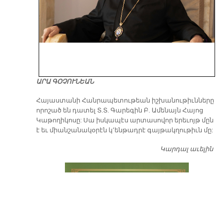
ԱՐԱ ԳՕՉՈՒՆԵԱՆ
​Հայաստանի Հանրապետութեան իշխանութիւնները
որոշած են դատել Տ.Տ. Գարեգին Բ. Ամենայն Հայոց
Կաթողիկոսը: Սա իսկապէս արտասովոր երեւոյթ մըն
է եւ միանշանակօրէն կ՚ենթադրէ գայթակղութիւն մը:
Կարդալ աւելին
Դ