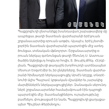
Պա­քըր­գիւ­ղի ըն­տա­նի­քը խան­դա­վառ շա­բա­թա­վերջ մը
ապ­րե­ցաւ թա­ղի Տա­տեան վար­ժա­րա­նի ե­րէ­կուան
շրջա­նա­ւար­տից օ­րուան առ­թիւ։ Այս­պէս, ե­րէկ յետ­մի­
ջօ­րէին Տա­տեան վար­ժա­րա­նի պար­տէ­զին մէջ ստեղ­
ծուե­ցաւ տօ­նա­կան մթնո­լորտ։ Շրջա­նա­ւար­տից օ­
րուան ներ­կայ գտնուե­ցան թա­ղի Ծնունդ Ս. Աստուա­
ծա­ծին ե­կե­ղեց­ւոյ հո­գե­ւոր հո­վիւ Տ. Յու­սիկ Քհնյ. Հէր­կէ­
լեան, Պա­քըր­գիւ­ղի թա­ղա­յին խոր­հուր­դի ա­տե­նա­պետ
Մե­սուտ Էօզ­տէ­միր եւ իր ըն­կեր­նե­րը, Տա­տեան վար­ժա­
րա­նի հիմ­նադ­րի ներ­կա­յա­ցու­ցիչ Ար­սէն Ար­շըք, տնօ­րէ­
նու­հի Ա­լիս Պայ­րամ, կրթա­կան մշակ­ներ եւ յա­րա­կից
մար­մին­նե­րէն ներ­կա­յա­ցու­ցիչ­ներ։ Զա­նա­զան սե­րունդ­
նե­րէ շրջա­նա­ւարտ­ներ հա­մախմ­բուած էին դպրո­ցի
պար­տէ­զին մէջ։ Տա­տեան­ցի­նե­րու ու­րա­խու­թիւ­նը
բաժ­նե­լու փու­թա­ցած էր նաեւ Պա­քըր­գիւ­ղի քա­ղա­քա­
պետ Պիւ­լենտ Քե­րի­մօղ­լու։