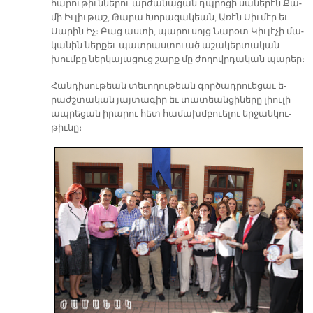
հա­րու­թիւն­նե­րու ար­ժա­նա­ցան դպրո­ցի սա­նե­րէն Քա­
մի Իւ­լիւ­թաշ, Թա­րա Խո­րա­զա­կեան, Ա­ռէն Սիւ­մէր եւ
Սա­րին Իչ։ Բաց աս­տի, պա­րու­սոյց Նա­րօտ Կիւ­լէ­չի մա­
կա­նին ներ­քեւ պատ­րաս­տուած ա­շա­կեր­տա­կան
խում­բը ներ­կա­յա­ցուց շարք մը ժո­ղովր­դա­կան պա­րեր։
Հան­դի­սու­թեան տե­ւո­ղու­թեան գոր­ծադ­րուե­ցաւ ե­
րաժշ­տա­կան յայ­տա­գիր եւ տա­տեան­ցի­նե­րը լիու­լի
ապ­րե­ցան ի­րա­րու հետ հա­մախմ­բուե­լու եր­ջան­կու­
թիւ­նը։