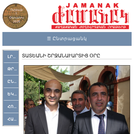
Ուրբաթ
7,
Օգոստոս
2026
☰ Ընտրացանկ
ՏԱՏԵԱՆԻ ՇՐՋԱՆԱՒԱՐՏԻՑ ՕՐԸ
ԼՐԱՀՈՍ
ԹՐՔԱՀԱՅ ԿԵԱՆՔ
ԸՆԿԵՐԱՄՇԱԿՈՒԹԱՅԻՆ
ԵԿԵՂԵՑԱԿԱՆ
ՀՈԳԵՄՏԱՒՈՐ
ՀԱՐԹԱԿ