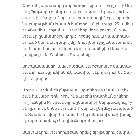
Օ­րուան յայ­տա­գի­րը գոր­ծադ­րուե­ցաւ ու­սուց­չու­հի Մա­
րալ Պա­թա­րի հան­դի­սա­վա­րու­թեամբ։ Ե­լոյթ մը ու­նե­
ցաւ Ա­լիս Պայ­րամ, որ խօ­սե­ցաւ դպրո­ցի նոր շէն­քի շի­
նա­րա­րու­թեան հա­սած հանգ­րուա­նին շուրջ։ 25-ա­մեայ
եւ 40-ա­մեայ շրջա­նա­ւարտ­նե­րը մե­ծա­րուե­ցան Տա­
տեա­նի ըն­տա­նի­քին կող­մէ՝ ի­րենց հա­մար պատ­րաս­
տուած կար­կան­դա­կով մը։ Յո­բե­լեար շրջա­նա­ւարտ­նե­
րուն ա­նու­նով սրտի խօսք ար­տա­սա­նե­ցին Լե­նա Գա­
լայ­ճըօղ­լու եւ Շահ­նուր Գա­զան­ճը։
Յու­շապ­նակ­ներ յանձ­նուե­ցան վար­ժա­րա­նի վաս­տա­
կա­ւոր ու­սուց­չու­հի­նե­րէն Նա­տիա Թէ­քի­րօղ­լուի եւ Ծա­
ղիկ Չո­լա­քի։
Ար­տա­սահ­մա­նէն ըն­թա­ցա­ւարտ­ներ ալ մաս­նակ­ցե­
ցան հա­ւա­քոյ­թին, ո­րու ըն­թաց­քին տա­տեան­ցի­նե­րը
ող­ջու­նե­ցին Քոս­թա­նօղ­լու ըն­տա­նի­քի ներ­կա­յա­ցու­ցիչ­
նե­րը, ո­րոնք ե­րեք սե­րուն­դէ ի վեր ա­նընդ­մէջ յա­ճա­խած
են Տա­տեան վար­ժա­րան։ Ա­նոնց ա­նու­նով սրտի խօսք
մը ար­տա­սա­նեց Ժագ­լին Քոս­թա­նօղ­լու։
Յայ­տագ­րին տե­ւո­ղու­թեան ի­րենց ե­լոյթ­նե­րով ծա­փա­