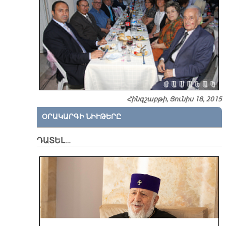
Հինգշաբթի, Յունիս 18, 2015
ՕՐԱԿԱՐԳԻ ՆԻՒԹԵՐԸ
ԴԱՏԵԼ…