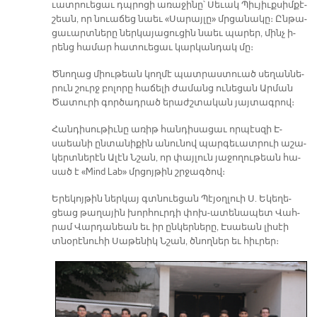
ւատ­րուե­ցաւ դպրո­ցի ա­ռա­ջի­նը՝ Սե­ւակ Պիւ­յիւք­սիմ­քէ­
շեան, որ նուա­ճեց նաեւ «Սա­րայ­լը» մրցա­նա­կը։ Ըն­թա­
ցա­ւարտ­նե­րը ներ­կա­յա­ցու­ցին նաեւ պա­րեր, մինչ ի­
րենց հա­մար հա­տուե­ցաւ կար­կան­դակ մը։
Ծնո­ղաց միու­թեան կող­մէ պատ­րաս­տուած սե­ղան­նե­
րուն շուրջ բո­լո­րը հա­ճե­լի ժա­մանց ու­նե­ցան Ար­ման
Ծա­տու­րի գոր­ծադ­րած ե­րաժշ­տա­կան յայ­տագ­րով։
Հան­դի­սու­թիւ­նը ա­ռիթ հան­դի­սա­ցաւ որ­պէս­զի Է­
սաեա­նի ըն­տա­նի­քին ա­նու­նով պար­գե­ւատ­րուի ա­շա­
կերտ­նե­րէն Ա­լէն Նշան, որ փայ­լուն յա­ջո­ղու­թեան հա­
սած է «Mind Lab» մրցոյ­թին շրջագ­ծով։
Ե­րե­կոյ­թին ներ­կայ գտնուե­ցան Պէ­յօղ­լուի Ս. Ե­կե­ղե­
ցեաց թա­ղա­յին խոր­հուր­դի փոխ-ա­տե­նա­պետ Վահ­
րամ Վար­դա­նեան եւ իր ըն­կեր­նե­րը, Է­սաեան լի­սէի
տնօ­րէ­նու­հի Սա­թե­նիկ Նշան, ծնող­ներ եւ հիւ­րեր։