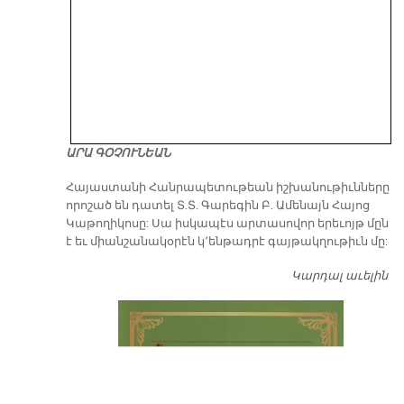
ԱՐԱ ԳՕՉՈՒՆԵԱՆ
​Հայաստանի Հանրապետութեան իշխանութիւնները
որոշած են դատել Տ.Տ. Գարեգին Բ. Ամենայն Հայոց
Կաթողիկոսը: Սա իսկապէս արտասովոր երեւոյթ մըն
է եւ միանշանակօրէն կ՚ենթադրէ գայթակղութիւն մը:
Կարդալ աւելին
Դ