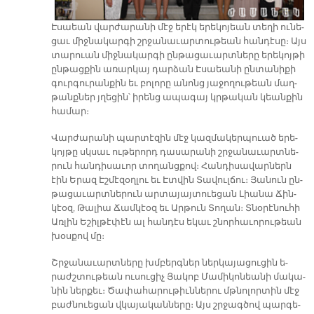
Է­սաեան վար­ժա­րա­նի մէջ ե­րէկ ե­րե­կո­յեան տե­ղի ու­նե­
ցաւ միջ­նա­կար­գի շրջա­նա­ւար­տու­թեան հան­դէ­սը։ Այս
տա­րուան միջ­նա­կար­գի ըն­թա­ցա­ւարտ­նե­րը ե­րե­կոյ­թի
ըն­թաց­քին ա­ռար­կայ դար­ձան Է­սաեա­նի ըն­տա­նի­քի
գուր­գու­րան­քին եւ բո­լո­րը ա­նոնց յա­ջո­ղու­թեան մաղ­
թանք­ներ յղե­ցին՝ ի­րենց ա­պա­գայ կրթա­կան կեան­քին
հա­մար։
Վար­ժա­րա­նի պար­տէ­զին մէջ կազ­մա­կեր­պուած ե­րե­
կոյ­թը սկսաւ ու­թե­րորդ դա­սա­րա­նի շրջա­նա­ւարտ­նե­
րուն հան­դի­սա­ւոր տո­ղանց­քով։ Հան­դի­սա­վար­ներն
էին Ե­րազ Էշ­մէ­զօղ­լու եւ Էտ­վին Տա­վուլ­ճու։ Յա­նուն ըն­
թա­ցա­ւարտ­նե­րուն ար­տա­յայ­տուե­ցան Լիա­նա Ճին­
կէօզ, Թա­լիա Ճամ­կէօզ եւ Ար­թուն Տո­ղան։ Տնօ­րէ­նու­հի
Առ­լին Ե­շիլ­թէ­փէն ալ հան­դէս ե­կաւ շնոր­հա­ւո­րու­թեան
խօս­քով մը։
Շրջա­նա­ւարտ­նե­րը խմբերգ­ներ ներ­կա­յա­ցու­ցին ե­
րաժշ­տու­թեան ու­սու­ցիչ Յա­կոբ Մա­մի­կո­նեա­նի մա­կա­
նին ներ­քեւ։ Ծա­փա­հա­րու­թիւն­նե­րու մթնո­լոր­տին մէջ
բաժ­նուե­ցան վկա­յա­կան­նե­րը։ Այս շրջագ­ծով պար­գե­