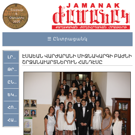
Շաբաթ
8,
Օգոստոս
2026
☰ Ընտրացանկ
ԷՍԱԵԱՆ ՎԱՐԺԱՐԱՆԻ ՄԻՋՆԱԿԱՐԳԻ ԲԱԺՆԻ
ԼՐԱՀՈՍ
ՇՐՋԱՆԱՒԱՐՏՆԵՐՈՒՆ ՀԱՆԴԷՍԸ
ԹՐՔԱՀԱՅ ԿԵԱՆՔ
ԸՆԿԵՐԱՄՇԱԿՈՒԹԱՅԻՆ
ԵԿԵՂԵՑԱԿԱՆ
ՀՈԳԵՄՏԱՒՈՐ
ՀԱՐԹԱԿ