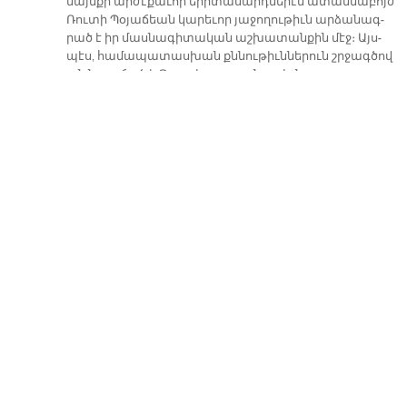
մայն­քի ար­ժէ­քա­ւոր ե­րի­տա­սարդ­նե­րէն ա­տամ­նա­բոյժ
Ռու­տի Պօ­յա­ճեան կա­րե­ւոր յա­ջո­ղու­թիւն ար­ձա­նագ­
րած է իր մաս­նա­գի­տա­կան աշ­խա­տան­քին մէջ։ Այս­
պէս, հա­մա­պա­տաս­խան քննու­թիւն­նե­րուն շրջագ­ծով
ան նուա­ճած է Թուր­քիոյ ա­ռաջ­նու­թիւ­նը։
Ռու­տի Պօ­յա­ճեան, որ ծնած է 1991 թուա­կա­նին, ա­ւար­
տած է Գա­տը­գիւ­ղի Ա­րա­մեան-Ուն­ճեան վար­ժա­րա­նը
եւ ա­ւե­լի վերջ յա­ճա­խած՝ Գա­տը­գիւ­ղի «Ա­նա­տո­լու» լի­
սէն։ Իս­թան­պու­լի հա­մալ­սա­րա­նի Ա­տամ­նա­բու­ժու­
թեան ֆա­քիւլ­թէէն վկա­յուած է փայ­լուն յա­ջո­ղու­թեամբ
եւ իր ճիւ­ղի մաս­նա­գի­տա­կան քննու­թեան ար­դիւն­քին
յա­ջո­ղա­գոյ­նը դա­սուած է ամ­բողջ Թուր­քիոյ մէջ։
Այս առ­թիւ ջեր­մօ­րէն կը շնոր­հա­ւո­րենք Ռու­տի Պօ­յա­
ճեա­նը եւ ի­րեն կը մաղ­թենք նո­րա­նոր յա­ջո­ղու­թիւն­ներ։
Չորեքշաբթի, Նոյեմբեր 18, 2015
ՕՐԱԿԱՐԳԻ ՆԻՒԹԵՐԸ
ԴԱՏԵԼ…