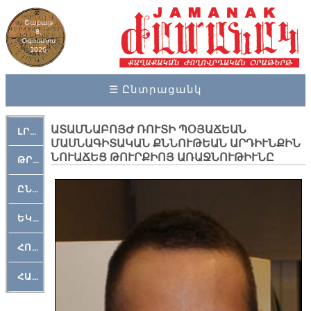
Շաբաթ
8,
Օգոստոս
2026
☰ Ընտրացանկ
ԱՏԱՄՆԱԲՈՅԺ ՌՈՒՏԻ ՊՕՅԱՃԵԱՆ
ԼՐԱՀՈՍ
ՄԱՍՆԱԳԻՏԱԿԱՆ ՔՆՆՈՒԹԵԱՆ ԱՐԴԻՒՆՔԻՆ
ՆՈՒԱՃԵՑ ԹՈՒՐՔԻՈՅ ԱՌԱՋՆՈՒԹԻՒՆԸ
ԹՐՔԱՀԱՅ ԿԵԱՆՔ
ԸՆԿԵՐԱՄՇԱԿՈՒԹԱՅԻՆ
ԵԿԵՂԵՑԱԿԱՆ
ՀՈԳԵՄՏԱՒՈՐ
ՀԱՐԹԱԿ