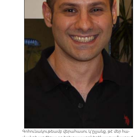
Գո­հու­նա­կու­թեամբ վե­րա­հա­սու կ՚ըլ­լանք, թէ մեր հա­