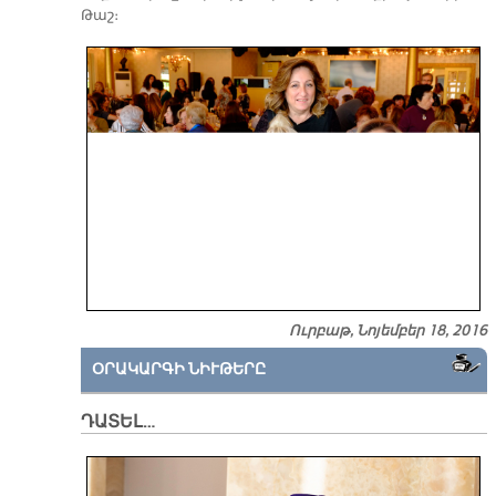
Թա­շ։
Ուրբաթ, Նոյեմբեր 18, 2016
ՕՐԱԿԱՐԳԻ ՆԻՒԹԵՐԸ
ԴԱՏԵԼ…