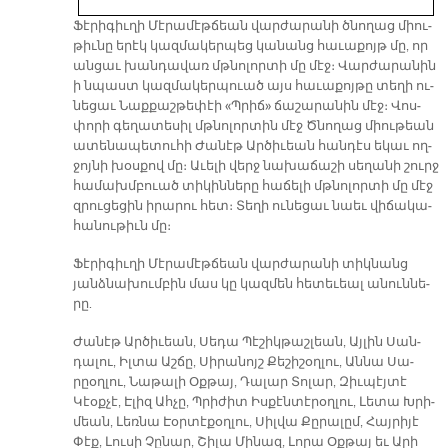
Ֆէ­րի­գիւ­ղի Մէ­րա­մէթ­ճեան վար­ժա­րա­նի ծնո­ղաց միու­
թիւ­նը ե­րէկ կազ­մա­կեր­պեց կա­նանց հա­ւա­քոյթ մը, որ
ան­ցաւ խան­դա­վառ մթնո­լոր­տի մը մէջ։ Վար­ժա­րա­նին
ի նպաստ կազ­մա­կեր­պուած այս հա­ւա­քոյ­թը տե­ղի ու­
նե­ցաւ Նաք­քաշ­թե­փէի «Պրիճ» ճա­շա­րա­նին մէջ։ Վոս­
փո­րի գե­ղա­տե­սիլ մթնո­լոր­տին մէջ Ծնո­ղաց միու­թեան
ա­տե­նա­պե­տու­հի Ժա­նէթ Ար­ծի­ւեան հան­դէս ե­կաւ ող­
ջոյ­նի խօս­քով մը։ Ա­ւե­լի վերջ նա­խա­ճա­շի սե­ղա­նի շուրջ
հա­մախմ­բուած տի­կին­նե­րը հա­ճե­լի մթնո­լոր­տի մը մէջ
զրու­ցե­ցին ի­րա­րու հետ։ Տե­ղի ու­նե­ցաւ նաեւ վի­ճա­կա­
հա­նու­թիւն մը։
Ֆէ­րի­գիւ­ղի Մէ­րա­մէթ­ճեան վար­ժա­րա­նի տիկ­նանց
յանձ­նա­խում­բին մաս կը կազ­մեն հե­տե­ւեալ ա­նուն­նե­
րը.
Ժա­նէթ Ար­ծի­ւեան, Սե­դա Պէ­շիկ­թաշ­լեան, Այ­լին Սան­
դա­լու, Իլ­տա Աշ­ճը, Սի­րա­նոյշ Քե­շի­շօղ­լու, Ան­նա Սա­
րըօղ­լու, Նա­թա­լի Օք­թայ, Դա­լար Տո­լար, Զիւ­պէյ­տէ
Կէօք­չէ, Է­լիզ Ահ­չը, Պրի­ժիտ Իս­քէն­տէ­րօղ­լու, Լե­տա Խրի­
մեան, Լեռ­նա Էօր­տէ­քօղ­լու, Սիլ­վա Քը­րա­լըմ, Հայ­րի­յէ
Փէք, Լու­սի Չը­նար, Շի­լա Մի­նազ, Լո­րա Օք­թայ եւ Ա­րի