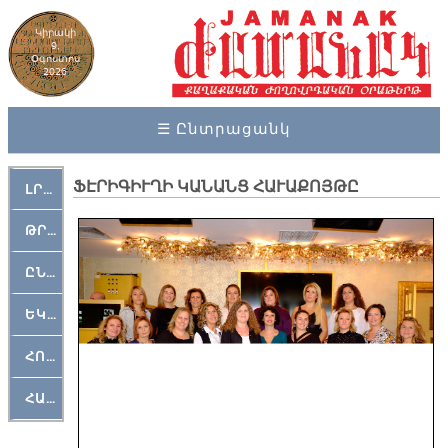
Կիրակի
9,
Օգոստոս
2026
☰ Ընտրացանկ
ՖԷՐԻԳԻՒՂԻ ԿԱՆԱՆՑ ՀԱՒԱՔՈՅԹԸ
ԼՐԱՀՈՍ
ԹՐՔԱՀԱՅ ԿԵԱՆՔ
ԸՆԿԵՐԱՄՇԱԿՈՒԹԱՅԻՆ
ԵԿԵՂԵՑԱԿԱՆ
ՀՈԳԵՄՏԱՒՈՐ
ՀԱՐԹԱԿ