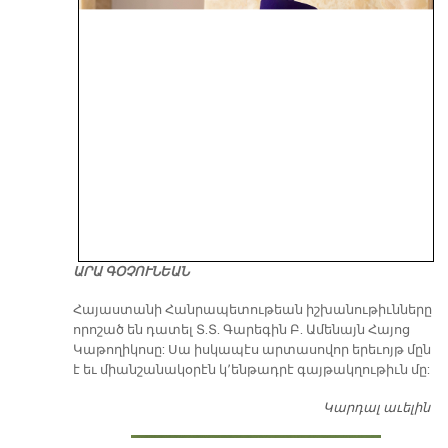
ԱՐԱ ԳՕՉՈՒՆԵԱՆ
​Հայաստանի Հանրապետութեան իշխանութիւնները
որոշած են դատել Տ.Տ. Գարեգին Բ. Ամենայն Հայոց
Կաթողիկոսը: Սա իսկապէս արտասովոր երեւոյթ մըն
է եւ միանշանակօրէն կ՚ենթադրէ գայթակղութիւն մը:
Կարդալ աւելին
Դ