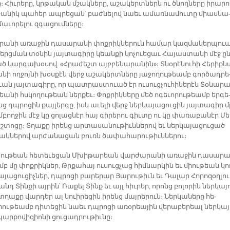
ը։ Հիւ­րե­րը, կրթա­կան մշակ­նե­րը, ա­շա­կերտ­ներն ու ծնող­նե­րը ի­րա­րո
ջա­նիկ պա­հեր ապ­րե­ցան՝ բաժ­նե­լով նաեւ ա­մառ­նա­մու­տը միաս­նա
ա­ւո­րե­լու զգա­ցում­նե­րը։
րա­նի ա­ռա­ջին դա­սա­րա­նի փոք­րիկ­նե­րուն հա­մար կազ­մա­կեր­պու
երց­ման տօ­նին յայ­տա­գի­րը կեան­քի կո­չուե­ցաւ Հա­յաս­տա­նի մէջ ըն
ծ կար­գա­խօ­սով. «Հրա­ժեշտ այբ­բե­նա­րա­նին»։ Տ­նօ­րէ­նու­հի Հե­րիք­
­նի ող­ջոյ­նի խօս­քէն վերջ ա­շա­կերտ­նե­րը յա­ջո­ղու­թեամբ գոր­ծադ­րե
ւան յայ­տա­գի­րը, որ պատ­րաս­տուած էր ու­սուց­չու­հի­նե­րէն Տօ­նա­ր
եա­նի հսկո­ղու­թեան ներ­քեւ։ Փոք­րիկ­նե­րը մեծ ո­գե­ւո­րու­թեամբ եր­գե
նց դպրո­ցին քայ­լեր­գը, իսկ ա­ւե­լի վերջ ներ­կա­յա­ցու­ցին յայ­տա­գիր մ
­բող­ջին մէջ կը ցո­լաց­նէր հայ գի­րե­րու գիւ­տը ու կը փա­ռա­բա­նէր Մե
տո­ցը։ Տղա­քը ի­րենց ար­տա­սա­նու­թիւն­նե­րով եւ ներ­կա­յա­ցու­ցած
ակ­նե­րով ար­ժա­նա­ցան բուռն ծա­փա­հա­րու­թիւն­նե­րու։
սու­թեան հե­տե­ւե­ցան Մխի­թա­րեան վար­ժա­րա­նի ա­ռա­ջին դա­սա­րա
բ մը փոք­րիկ­ներ, Թրքա­հայ ու­սուց­չաց հիմ­նար­կին եւ միու­թեան կո
ա­յա­ցու­ցիչ­ներ, դպրո­ցի բա­րե­րար Յա­րու­թիւն եւ Դա­լար Հո­րո­զօղ­լու
րանդ Տին­քի այ­րին՝ Ռա­քել Տինք եւ այլ հիւ­րեր, ո­րոնց բո­լո­րին ներ­կա­յ
ա­քը վար­դեր ալ նուի­րե­ցին ի­րենց մայ­րե­րուն։ Ներ­կա­նե­րը հե­
ու­թեամբ դի­տե­ցին նաեւ դպրո­ցի ա­ռօ­րեա­յին վե­րա­բե­րեալ ներ­կա­
ր­քո­վի­զիո­նի ցու­ցադ­րու­թիւ­նը։