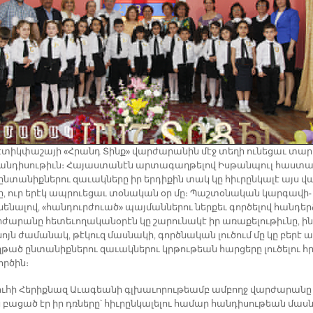
է­տիկ­փա­շա­յի «Հրանդ Տինք» վար­ժա­րա­նին մէջ տե­ղի ու­նե­ցաւ տա­ր
հան­դի­սու­թիւն։ Հա­յաս­տա­նէն ար­տա­գաղ­թե­լով Իս­թան­պուլ հաս­տա
­տա­նիք­նե­րու զա­ւակ­նե­րը իր եր­դի­քին տակ կը հիւ­րըն­կա­լէ այս վ
ը, ուր ե­րէկ ապրուե­ցաւ տօ­նա­կան օր մը։ Պաշ­տօ­նա­կան կար­գա­վի­
նե­նա­լով, «հան­դուր­ժուած» պայ­ման­նե­րու ներ­քեւ գոր­ծե­լով հան­դեր
ժա­րա­նը հե­տե­ւո­ղա­կա­նօ­րէն կը շա­րու­նա­կէ իր ա­ռա­քե­լու­թիւ­նը, ին
նոյն ժա­մա­նակ, թէ­կուզ մաս­նա­կի, գործ­նա­կան լու­ծում մը կը բե­րէ ա
ած ըն­տա­նիք­նե­րու զա­ւակ­նե­րու կրթու­թեան հար­ցե­րը լու­ծե­լու հ
ր­ծին։
ու­հի Հե­րիք­նազ Ա­ւա­գեա­նի գլխա­ւո­րու­թեամբ ամ­բողջ վար­ժա­րա­նը 
 բա­ցած էր իր դռնե­րը՝ հիւ­րըն­կա­լե­լու հա­մար հան­դի­սու­թեան մաս­