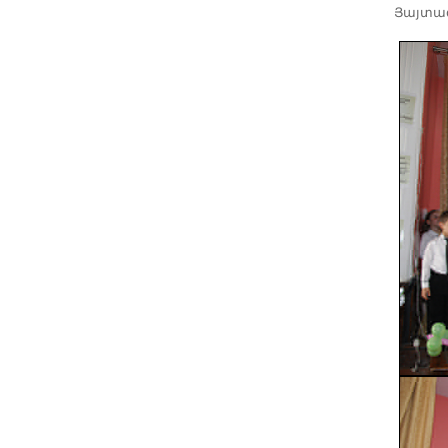
Յայ­տագ­