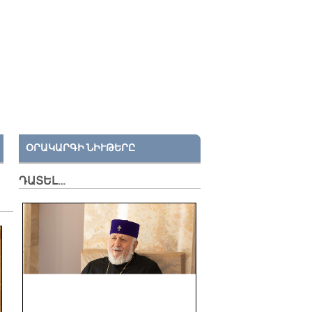
ՕՐԱԿԱՐԳԻ ՆԻՒԹԵՐԸ
ԴԱՏԵԼ…