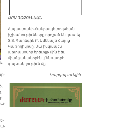
ԱՐԱ ԳՕՉՈՒՆԵԱՆ
​Հայաստանի Հանրապետութեան
իշխանութիւնները որոշած են դատել
Տ.Տ. Գարեգին Բ. Ամենայն Հայոց
Կաթողիկոսը: Սա իսկապէս
արտասովոր երեւոյթ մըն է եւ
միանշանակօրէն կ՚ենթադրէ
ե­
գայթակղութիւն մը:
­
ար­
Կարդալ աւելին
Դատել…
ձ,
չ
ր­
րա­
ե­
նա­