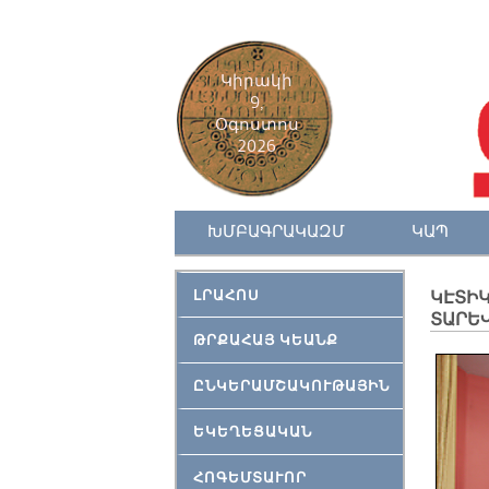
Կիրակի
9,
Օգոստոս
2026
ԽՄԲԱԳՐԱԿԱԶՄ
ԿԱՊ
ԼՐԱՀՈՍ
ԿԷՏԻԿ
ՏԱՐԵ
ԹՐՔԱՀԱՅ ԿԵԱՆՔ
ԸՆԿԵՐԱՄՇԱԿՈՒԹԱՅԻՆ
ԵԿԵՂԵՑԱԿԱՆ
ՀՈԳԵՄՏԱՒՈՐ