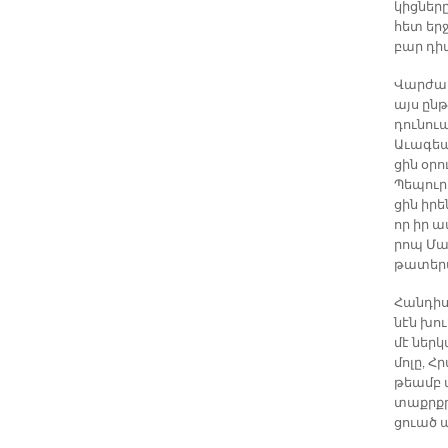
կից­նե­ր
հետ եր­
բար դի­մ
Վար­ժա­
այս ըն­թ
դու­նուա
Ա­ւա­գեա
ցին օ­րո
Պե­պու­ր
ցին ի­րե
որ իր ամ
րոպ Մաշ­
թա­տե­ր
Հան­դի­
նէն խում
մէ ներ­կ
մո­լը, Հ
թեամբ տղ
տաքրք­ր
ցուած պա