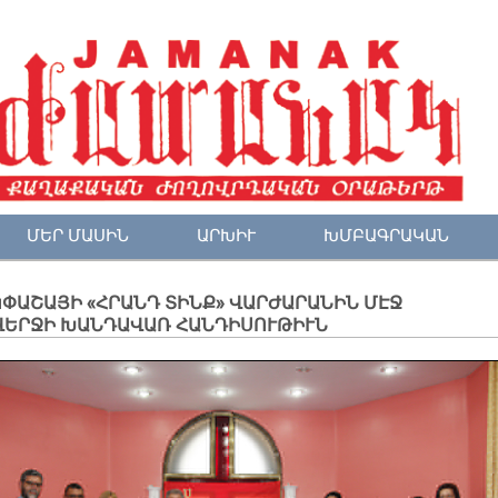
ՄԵՐ ՄԱՍԻՆ
ԱՐԽԻՒ
ԽՄԲԱԳՐԱԿԱՆ
ՓԱՇԱՅԻ «ՀՐԱՆԴ ՏԻՆՔ» ՎԱՐԺԱՐԱՆԻՆ ՄԷՋ
ՎԵՐՋԻ ԽԱՆԴԱՎԱՌ ՀԱՆԴԻՍՈՒԹԻՒՆ