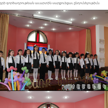
րի գոր­ծադ­րու­թեան ա­ւար­տին սար­քուե­ցաւ ըն­դու­նե­լու­թիւն։