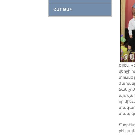
ՀԱՐԹԱԿ
Ե­րէկ, Կ
վեր­ջի 
տուած ըն
ժա­րա­ն
ճակ չու­
այս վար­
որ միեւ­
տա­գաղ­թ
տապ գո
Տնօ­րէ­ն
րէկ լայն