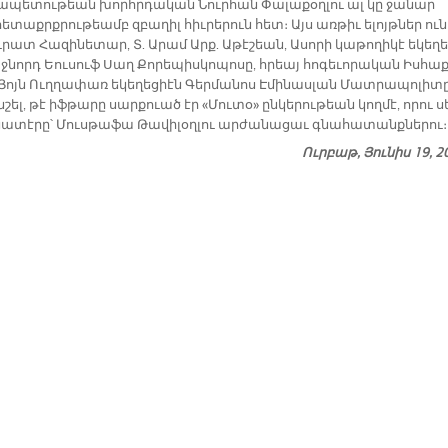
պետութեան խորհրդական Նուրհան Փալաքօղլու ալ կը ջանար
ետաքրքրութեամբ զբաղիլ հիւրերուն հետ։ Այս առ­թիւ ե­լոյթ­ներ ու­ն
րատ Հա­զի­նե­տար, Տ. Ա­րամ Արք. Ա­թէ­շեան, Ա­սո­րի կա­թո­ղի­կէ ե­կե­ղե
ջ­նորդ Եու­սուֆ Սաղ Քո­րե­պիս­կո­պո­սը, հրեայ հո­գե­ւո­րա­կան Իս­հաք
 Յոյն Ուղ­ղա­փառ ե­կե­ղե­ցիէն Գեր­մա­նոս Է­մի­նաս­լան Մատ­րա­պո­լի­տ
շել, թէ իֆ­թա­րը սար­քուած էր «Մու­տօ» ըն­կե­րու­թեան կող­մէ, ո­րու ս
ա­տէ­րը՝ Մուս­թա­ֆա Թա­վի­լօղ­լու ար­ժա­նա­ցաւ գնա­հա­տանք­նե­րու
Ուրբաթ, Յունիս 19, 2