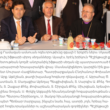
ց Րա­մա­զան ամ­սուան ո­գե­ւո­րու­թիւ­նը զգա­լի է երկ­րէն ներս։ Սկսա
ուիլ իֆ­թա­րի սի­րոյ սե­ղան­նե­րը։ Այս­պէս, ե­րէկ ի­րի­կուն Պէ­շիկ­թա­շի 
ե­տու­թեան կող­մէ անդ­րա­նիկ իֆ­թա­րի սե­ղան մը պատ­րաստո­ւած 
ար­պա­րո­սի հրա­պա­րա­կին վրայ։ Մաս­նա­կից­նե­րու կար­գին էին քա­
ետ Մու­րատ Հա­զի­նե­տար, Պատ­րիար­քա­կան Ընդ­հա­նուր Փո­խա­ն
 Արք. Ա­թէ­շեան, թա­ղի իս­լա­մաց հո­գե­ւոր ղե­կա­վա­րը, Հ. Աբ­րա­հայ Ծ.
­տեան, Տ. Մա­ղա­քիա Ա­բե­ղայ Պես­քի­սի­զեան, Տ. Սար­գիս Ա. Քհնյ. Գո
ն, Տ. Զա­քար Քհնյ. Քո­փա­րեան, Տ. Շիր­վան Քհնյ. Միւր­զեան, ե­րես­փո
ի­նա Տո­ղան, Ս. Փրկիչ Ազ­գա­յին հի­ւան­դա­նո­ցի հո­գա­բար­ձու­թեան 
տ Պետ­րոս Շի­րի­նօղ­լու, Ս. Յա­կոբ հի­ւան­դա­նո­ցի հո­գա­բար­ձու­թե
­պետ Պեռ­նար Սա­րը­պայ, ինչ­պէս նաեւ հայ, ա­սո­րի, յոյն, հրեայ հա­
­րէ հո­գե­ւո­րա­կան­ներ ու աշ­խար­հա­րա­կան գոր­ծիչ­ներ։ Պէշիկթաշի