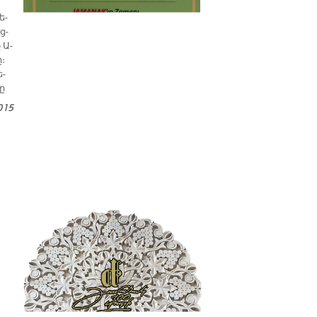
պատմաբան Վարագ
Գեթսեմանեանի հետ
ե­
ց­
 Ա­
ը։
ե­
։ը
015