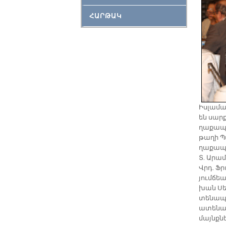
ՀԱՐԹԱԿ
Իս­լա­մա
են սար­ք
ղա­քա­պ
թա­ղի Պ
ղա­քա­պ
Տ. Ա­րամ
Վրդ. Ֆրա
յում­ճեա
խան Սե­լ
տե­նա­պե
ա­տե­նա
մայնք­նե