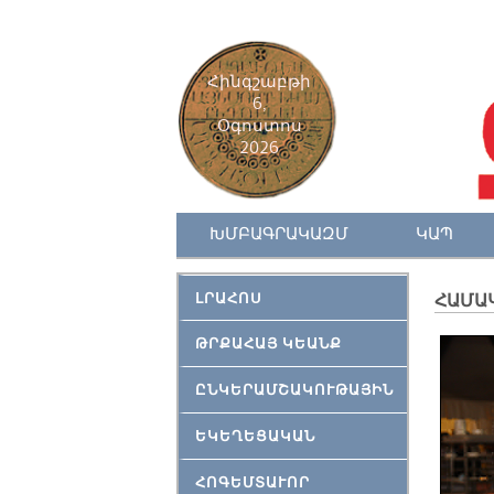
Հինգշաբթի
6,
Օգոստոս
2026
ԽՄԲԱԳՐԱԿԱԶՄ
ԿԱՊ
ԼՐԱՀՈՍ
ՀԱՄԱ
ԹՐՔԱՀԱՅ ԿԵԱՆՔ
ԸՆԿԵՐԱՄՇԱԿՈՒԹԱՅԻՆ
ԵԿԵՂԵՑԱԿԱՆ
ՀՈԳԵՄՏԱՒՈՐ