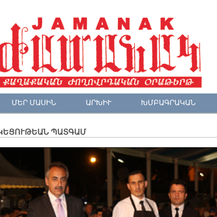
ՄԵՐ ՄԱՍԻՆ
ԱՐԽԻՒ
ԽՄԲԱԳՐԱԿԱՆ
ԿԵՑՈՒԹԵԱՆ ՊԱՏԳԱՄ