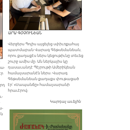
ԱՐԱ ԳՕՉՈՒՆԵԱՆ
Վերջերս Պոլիս այցելեց սփիւռքահայ
պատմաբան Վարագ Գեթսեմանեան,
որու քաղաքէս ներս կեցութիւնը տեւեց
շուրջ ամիս մը։ Ան ներկայիս կը
ծ
դասաւանդէ Պէյրութի Ամերիկեան
քա­
համալսարանէն ներս։ Վարագ
էր
Գեթսեմանեան քաղաքս փութացած
էր՝ «Սապանճը» համալսարանի
որդ
հրաւէրով։
ւ­
Կարդալ աւելին
Պոլիս այցելութեան
­
առթիւ ԺԱՄԱՆԱԿ-ի
ա­
խմբագրատան մէջ
ան
շահեկան զրոյց՝
սփիւռքահայ