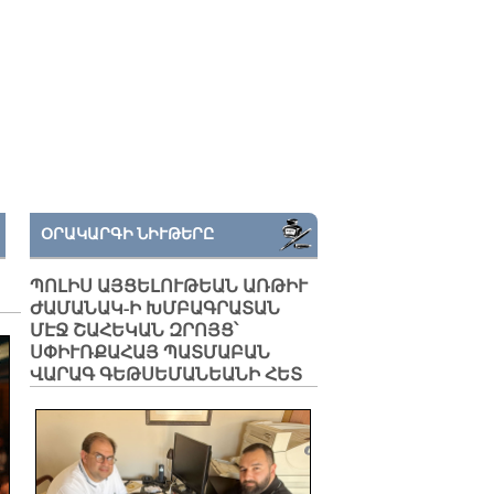
ՕՐԱԿԱՐԳԻ ՆԻՒԹԵՐԸ
ՊՈԼԻՍ ԱՅՑԵԼՈՒԹԵԱՆ ԱՌԹԻՒ
ԺԱՄԱՆԱԿ-Ի ԽՄԲԱԳՐԱՏԱՆ
ՄԷՋ ՇԱՀԵԿԱՆ ԶՐՈՅՑ՝
ՍՓԻՒՌՔԱՀԱՅ ՊԱՏՄԱԲԱՆ
ՎԱՐԱԳ ԳԵԹՍԵՄԱՆԵԱՆԻ ՀԵՏ