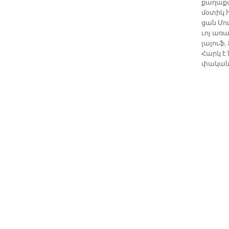
քաղաքա
մօտիկ հ
ցան Մու­
ւոյ ա­ռա
լա­լուֆ,
Հարկ է ն
փա­կա­ն