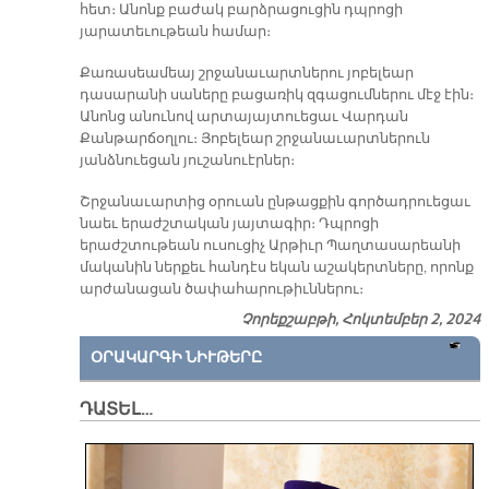
հետ։ Անոնք բաժակ բարձրացուցին դպրոցի
յարատեւութեան համար։
Քառասեամեայ շրջանաւարտներու յոբելեար
դասարանի սաները բացառիկ զգացումներու մէջ էին։
Անոնց անունով արտայայտուեցաւ Վարդան
Քանթարճօղլու։ Յոբելեար շրջանաւարտներուն
յանձնուեցան յուշանուէրներ։
Շրջանաւարտից օրուան ընթացքին գործադրուեցաւ
նաեւ երաժշտական յայտագիր։ Դպրոցի
երաժշտութեան ուսուցիչ Արթիւր Պաղտասարեանի
մականին ներքեւ հանդէս եկան աշակերտները, որոնք
արժանացան ծափահարութիւններու։
Չորեքշաբթի, Հոկտեմբեր 2, 2024
ՕՐԱԿԱՐԳԻ ՆԻՒԹԵՐԸ
ԴԱՏԵԼ…