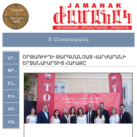
Ուրբաթ
7,
Օգոստոս
2026
☰ Ընտրացանկ
ՕՐԹԱԳԻՒՂԻ ԹԱՐԳՄԱՆՉԱՑ ՎԱՐԺԱՐԱՆԻ
ԼՐԱՀՈՍ
ՇՐՋԱՆԱՒԱՐՏԻՑ ՀԱՒԱՔԸ
ԹՐՔԱՀԱՅ ԿԵԱՆՔ
ԸՆԿԵՐԱՄՇԱԿՈՒԹԱՅԻՆ
ԵԿԵՂԵՑԱԿԱՆ
ՀՈԳԵՄՏԱՒՈՐ
ՀԱՐԹԱԿ