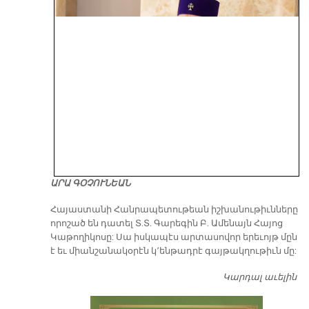
ԱՐԱ ԳՕՉՈՒՆԵԱՆ
​Հայաստանի Հանրապետութեան իշխանութիւնները
որոշած են դատել Տ.Տ. Գարեգին Բ. Ամենայն Հայոց
Կաթողիկոսը: Սա իսկապէս արտասովոր երեւոյթ մըն
է եւ միանշանակօրէն կ՚ենթադրէ գայթակղութիւն մը:
Կարդալ աւելին
Դ