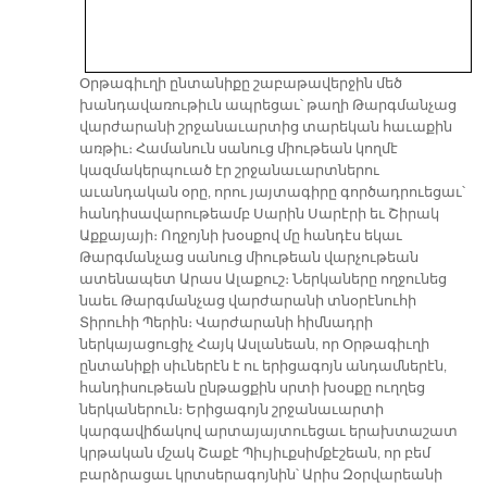
Օրթագիւղի ընտանիքը շաբաթավերջին մեծ
խանդավառութիւն ապրեցաւ՝ թաղի Թարգմանչաց
վարժարանի շրջանաւարտից տարեկան հաւաքին
առթիւ։ Համանուն սանուց միութեան կողմէ
կազմակերպուած էր շրջանաւարտներու
աւանդական օրը, որու յայտագիրը գործադրուեցաւ՝
հանդիսավարութեամբ Սարին Սարէրի եւ Շիրակ
Աքքայայի։ Ողջոյնի խօսքով մը հանդէս եկաւ
Թարգմանչաց սանուց միութեան վարչութեան
ատենապետ Արաս Ալաքուշ։ Ներկաները ողջունեց
նաեւ Թարգմանչաց վարժարանի տնօրէնուհի
Տիրուհի Պերին։ Վարժարանի հիմնադրի
ներկայացուցիչ Հայկ Ասլանեան, որ Օրթագիւղի
ընտանիքի սիւներէն է ու երիցագոյն անդամներէն,
հանդիսութեան ընթացքին սրտի խօսքը ուղղեց
ներկաներուն։ Երիցագոյն շրջանաւարտի
կարգավիճակով արտայայտուեցաւ երախտաշատ
կրթական մշակ Շաքէ Պիւյիւքսիմքէշեան, որ բեմ
բարձրացաւ կրտսերագոյնին՝ Արիս Զօրվարեանի