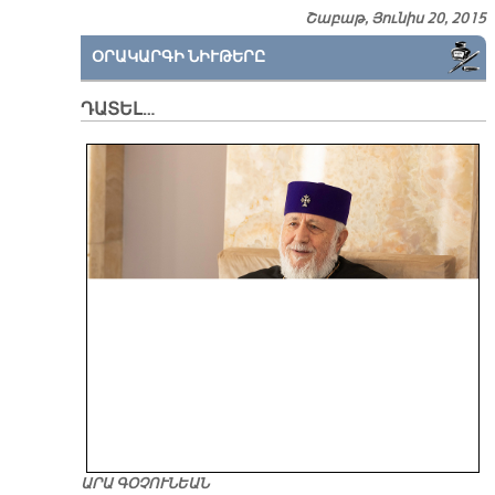
Շաբաթ, Յունիս 20, 2015
ՕՐԱԿԱՐԳԻ ՆԻՒԹԵՐԸ
ԴԱՏԵԼ…
ԱՐԱ ԳՕՉՈՒՆԵԱՆ