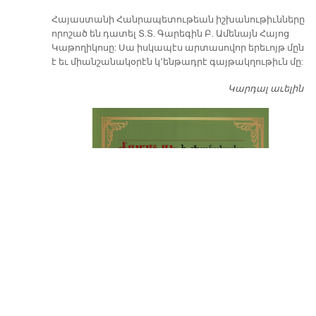
​Հայաստանի Հանրապետութեան իշխանութիւնները
որոշած են դատել Տ.Տ. Գարեգին Բ. Ամենայն Հայոց
Կաթողիկոսը: Սա իսկապէս արտասովոր երեւոյթ մըն
է եւ միանշանակօրէն կ՚ենթադրէ գայթակղութիւն մը:
Կարդալ աւելին
Դ