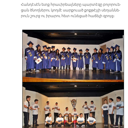
Հան­դէ­սէն ետք հրա­ւի­րեալ­նե­րը պար­տէ­զը բո­լո­րուե­
ցան ծնող­նե­րու կող­մէ սար­քուած քոք­թէյ­լի սե­ղան­նե­
րուն շուրջ ու իրարու հետ ունեցած հաճելի զրոյց։