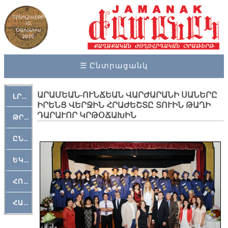
Երկուշաբթի
10,
Օգոստոս
2026
☰ Ընտրացանկ
ԱՐԱՄԵԱՆ-ՈՒՆՃԵԱՆ ՎԱՐԺԱՐԱՆԻ ՍԱՆԵՐԸ
ԼՐԱՀՈՍ
ԻՐԵՆՑ ՎԵՐՋԻՆ ՀՐԱԺԵՇՏԸ ՏՈՒԻՆ ԹԱՂԻ
ԴԱՐԱՒՈՐ ԿՐԹՕՃԱԽԻՆ
ԹՐՔԱՀԱՅ ԿԵԱՆՔ
ԸՆԿԵՐԱՄՇԱԿՈՒԹԱՅԻՆ
ԵԿԵՂԵՑԱԿԱՆ
ՀՈԳԵՄՏԱՒՈՐ
ՀԱՐԹԱԿ