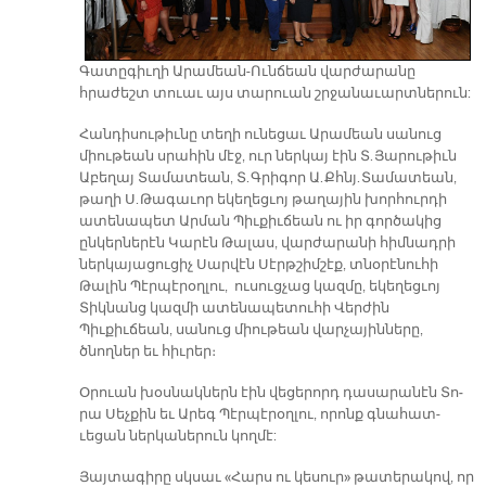
Գատըգիւղի Ա­րա­մեան-Ունճեան վարժարանը
հրաժեշտ տուաւ այս տարուան շրջանաւարտներուն:
Հանդիսութիւնը տեղի ունեցաւ Արամեան սա­նուց
միու­թեան սրա­հին մէջ, ուր ներկայ էին Տ. Յարութիւն
Աբեղայ Տամատեան, Տ. Գրիգոր Ա. Քհնյ. Տամատեան,
թաղի Ս. Թագաւոր եկեղեցւոյ թաղային խորհուրդի
ատենապետ Արման Պիւքիւճեան ու իր գործակից
ընկերներէն Կարէն Թալաս, վարժարանի հիմնադրի
ներկայացուցիչ Սարվէն Սէրթշիմշէք, տնօրէնուհի
Թալին Պէրպէրօղլու, ուսուցչաց կազմը, եկեղեցւոյ
Տիկնանց կազմի ատենապետուհի Վերժին
Պիւքիւճեան, սանուց միութեան վարչայինները,
ծնողներ եւ հիւրեր։
Օ­րուան խօս­նակ­ներն էին վեցերորդ դա­սա­րա­նէն Տո­
րա Սեչ­քին եւ Ա­րեգ Պէր­պէ­րօղ­լու, որոնք գնահատ-
ւեցան ներկաներուն կողմէ:
Յայ­տա­գի­րը սկսաւ «Հարս ու կե­սու­ր» թա­տե­րակով, որ