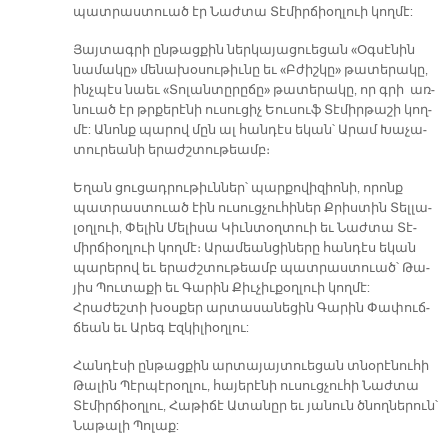
պատրաստուած էր Նաժ­տա Տէ­միր­ճիօղ­լուի կող­մէ:
Յայ­տա­գրի ընթացքին ներկայացուեցան «Օգ­սէ­նին
նա­մա­կը» մե­նա­խօ­սու­թիւնը եւ «Բժիշ­կը» թատերակը,
ինչպէս նաեւ «Տո­լան­տը­րը­ճը» թատերակը, որ գրի առ­
նուած էր թրքե­րէ­նի ու­սու­ցիչ Եու­սուֆ Տէ­միր­թա­շի կող­
մէ: Անոնք պարով մըն ալ հանդէս եկան՝ Ա­րամ Խա­չա­
տու­րեա­նի ե­րաժշտութեամբ։
Եղան ցուցադրութիւններ՝ պար­քո­վի­զիո­նի, որոնք
պատրաստուած էին ուսուցչուհիներ Քրիս­տին Տել­լա­
լօղ­լուի, Փե­լին Մելի­սա Կիւն­տօղ­տուի եւ Նաժ­տա Տէ­
միր­ճիօղ­լուի կողմէ։ Արամեանցիները հանդէս եկան
պարերով եւ երաժշտութեամբ պատրաստուած՝ Թա­
յիս Պու­տա­քի եւ Գա­րին Քիւ­չիւ­քօղ­լուի կող­մէ:
Հրաժեշտի խօսքեր արտասանեցին Գա­րին Փա­փուճ­
ճեան եւ Ա­րեգ Էզ­կի­լիօղ­լու:
Հանդէսի ընթացքին արտայայտուեցան տնօրէնուհի
Թա­լին Պէր­պէ­րօղ­լու, հայերէնի ուսուցչուհի Նաժ­տա
Տէ­միր­ճիօղ­լու, Հա­թի­ճէ Ա­տա­նըր եւ յանուն ծնողներուն՝
Նա­թա­լի Պո­լաք: