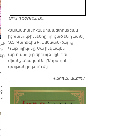
ԱՐԱ ԳՕՉՈՒՆԵԱՆ
​Հայաստանի Հանրապետութեան
իշխանութիւնները որոշած են դատել
Տ.Տ. Գարեգին Բ. Ամենայն Հայոց
ղա­
Կաթողիկոսը: Սա իսկապէս
ր­
արտասովոր երեւոյթ մըն է եւ
եր­
միանշանակօրէն կ՚ենթադրէ
գայթակղութիւն մը:
ր
Կարդալ աւելին
Դատել…
­
աւ
եց
ին