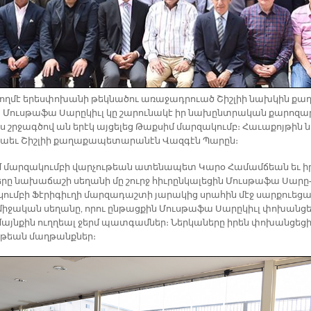
կող­մէ ե­րես­փո­խա­նի թեկ­նա­ծու ա­ռա­ջադ­րուած Շիշ­լիի նախ­կին քա­
Մուս­թա­ֆա Սա­րը­կիւլ կը շա­րու­նա­կէ իր նա­խընտ­րա­կան քա­րո­զա
յս շրջագ­ծով ան ե­րէկ այ­ցե­լեց Թաք­սիմ մար­զա­կումբ։ Հա­ւա­քոյ­թին ն
նաեւ Շիշ­լիի քա­ղա­քա­պե­տա­րա­նէն Վազ­գէն Պա­րըն։
 մար­զա­կում­բի վար­չու­թեան ա­տե­նա­պետ Կա­րօ Հա­մամ­ճեան եւ ի
ե­րը նա­խա­ճա­շի սե­ղա­նի մը շուրջ հիւ­րըն­կա­լե­ցին Մուս­թա­ֆա Սա­րը
Ա­կում­բի Ֆէ­րի­գիւ­ղի մար­զա­դաշ­տի յա­րա­կից սրա­հին մէջ սար­քուե­ց
ի­ջա­կան սե­ղա­նը, ո­րու ըն­թաց­քին Մուս­թա­ֆա Սա­րը­կիւլ փո­խան­ց
մայն­քին ուղ­ղեալ ջերմ պատ­գամ­ներ։ Ներ­կա­նե­րը ի­րեն փո­խան­ցե­ց
ու­թեան մաղ­թանք­ներ։