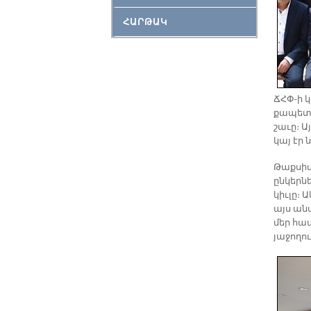
ՀԱՐԹԱԿ
ՃՀՓ­-ի 
քա­պետ 
շա­ւը։ Ա
կայ էր 
Թաք­սիմ
ըն­կեր­ն
կիւ­լը։ 
այս ան­մ
մեր հա­
յա­ջո­ղ