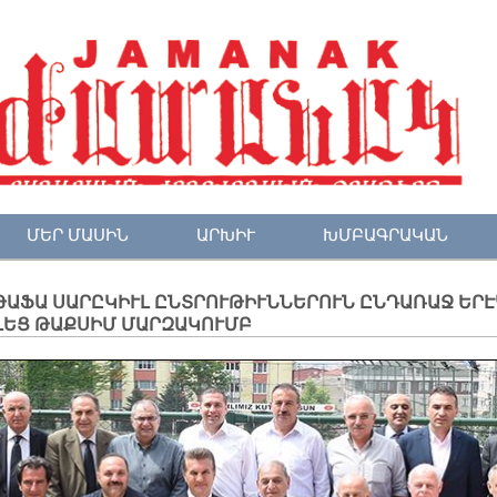
ՄԵՐ ՄԱՍԻՆ
ԱՐԽԻՒ
ԽՄԲԱԳՐԱԿԱՆ
ԹԱՖԱ ՍԱՐԸԿԻՒԼ ԸՆՏՐՈՒԹԻՒՆՆԵՐՈՒՆ ԸՆԴԱՌԱՋ ԵՐԷ
ԼԵՑ ԹԱՔՍԻՄ ՄԱՐԶԱԿՈՒՄԲ