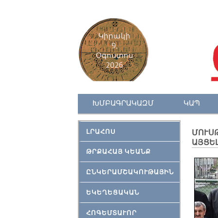
Կիրակի
9,
Օգոստոս
2026
ԽՄԲԱԳՐԱԿԱԶՄ
ԿԱՊ
ԼՐԱՀՈՍ
ՄՈՒՍ
ԱՅՑԵ
ԹՐՔԱՀԱՅ ԿԵԱՆՔ
ԸՆԿԵՐԱՄՇԱԿՈՒԹԱՅԻՆ
ԵԿԵՂԵՑԱԿԱՆ
ՀՈԳԵՄՏԱՒՈՐ