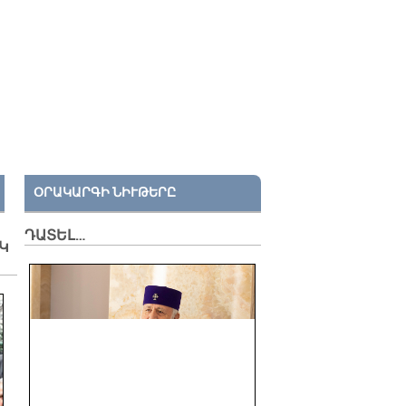
ՕՐԱԿԱՐԳԻ ՆԻՒԹԵՐԸ
ԴԱՏԵԼ…
Կ