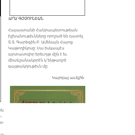
ԱՐԱ ԳՕՉՈՒՆԵԱՆ
​Հայաստանի Հանրապետութեան
իշխանութիւնները որոշած են դատել
Տ.Տ. Գարեգին Բ. Ամենայն Հայոց
Կաթողիկոսը: Սա իսկապէս
արտասովոր երեւոյթ մըն է եւ
միանշանակօրէն կ՚ենթադրէ
գայթակղութիւն մը:
Կարդալ աւելին
Դատել…
ին
­
տա­
մա­