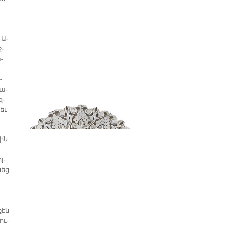
 Ա­
շ­
­
­
քա­
զ­
 եւ
։
բին
յ­
նեց
քէն
ու­