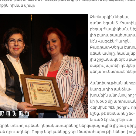
ր­քին հի­ման վրայ։
Ձեռ­նար­կին ներ­կայ
գտնուե­ցան Տ. Զա­տիկ
բե­ղայ Պա­պի­կեան, Շի
լիի քա­ղա­քա­պե­տա­րա
նէն Վազ­գէն Պա­րըն,
Բագրատ-Սե­դա Էս­դու
գեան ա­մո­լը, հա­մայն­
յին շրջա­նակ­նե­րէն բա
մա­թիւ յայտ­նի դէմ­քեր
գե­ղա­րուես­տա­սէր­ներ
Հան­դի­սու­թեան սկիզ­
կար­գա­դիր յանձ­նա­
խում­բին ա­նու­նով ող­ջո
նի խօսք մը ար­տա­սա­
Հեր­մի­նէ Պէն­լիօղ­լու, որ
նշեց, թէ ձեռ­նար­կը ձօ­
նուած էր մայ­րե­րուն։
րին տե­ւո­ղու­թեան դե­րա­կա­տար­նե­րը ներ­կա­յա­ցու­ցին յի­շեալ գիր­
ն դրուագ­ներ։ Բո­լոր ներ­կա­նե­րը ջերմ ծա­փա­հա­րու­թիւն­նե­րով ող­ջ