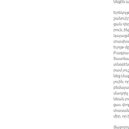
նե­ցին 
Ե­րե­կոյ
շա­նուէր
ցան դե­
րուն, ին
կա­յաց­
տաս­խա­
Ե­լոյթ մ
Բագ­րատ
Տա­տեա
տնօ­րէ­ն
րամ յու­
նեց Մաք­
լուին, 
բե­մա­յա
մադ­րիչ
նեան յո
ցաւ փոք
տա­սա­ն
միր, որ 
Յա­ջոր­դ