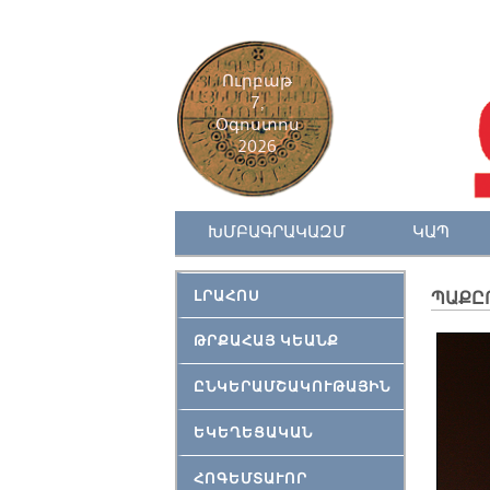
Ուրբաթ
7,
Օգոստոս
2026
ԽՄԲԱԳՐԱԿԱԶՄ
ԿԱՊ
ԼՐԱՀՈՍ
ՊԱՔԸ
ԹՐՔԱՀԱՅ ԿԵԱՆՔ
ԸՆԿԵՐԱՄՇԱԿՈՒԹԱՅԻՆ
ԵԿԵՂԵՑԱԿԱՆ
ՀՈԳԵՄՏԱՒՈՐ