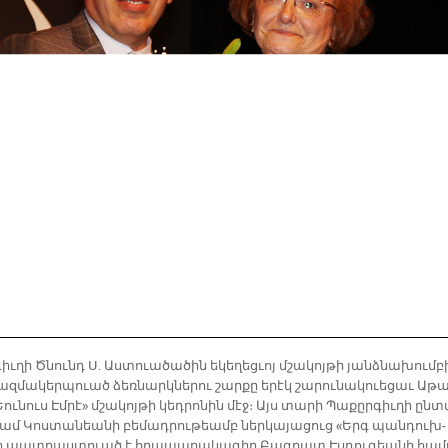
իւ­ղի Ծնունդ Ս. Աս­տուա­ծա­ծին ե­կե­ղեց­ւոյ մշա­կոյ­թի յանձ­նա­խում­բ
ազ­մա­կեր­պուած ձեռ­նարկ­նե­րու շար­քը ե­րէկ շա­րու­նա­կուե­ցաւ Ա­թա
Եու­նուս Էմ­րէ» մշա­կոյ­թի կեդ­րո­նին մէջ։ Այս տա­րի Պա­քըր­գիւ­ղի ըն­
­րամ Կոս­տա­նեա­նի բե­մադ­րու­թեամբ ներ­կա­յա­ցուց «Երգ պան­դուխ­
ր պատ­րաս­տուած է հրա­պա­րա­կա­գիր Բագ­րատ Էս­դու­գեա­նի հա­