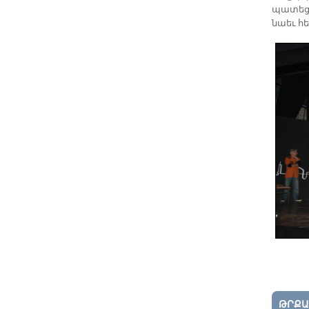
պա­տե­ցի
նաեւ հե­
ԹՐՔԱ