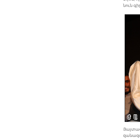
նուն գի
Յայ­տագ­
զա­նա­զա