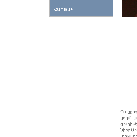
ՀԱՐԹԱԿ
Պա­քըր­գ
կող­մէ կ
գիւ­ղի «
նի­քը Ա
տի»ն, ո