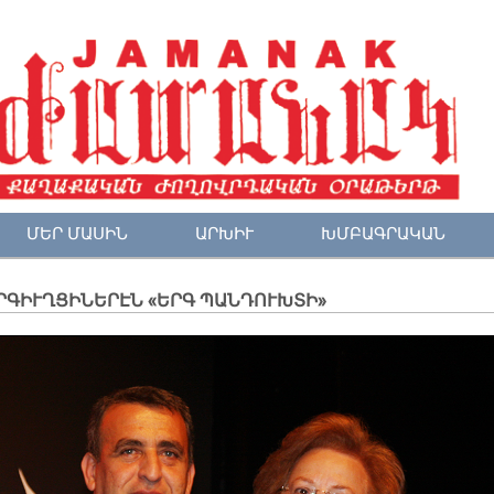
ՄԵՐ ՄԱՍԻՆ
ԱՐԽԻՒ
ԽՄԲԱԳՐԱԿԱՆ
ՐԳԻՒՂՑԻՆԵՐԷՆ «ԵՐԳ ՊԱՆԴՈՒԽՏԻ»