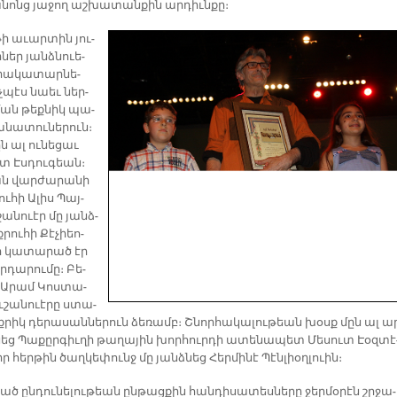
ա­նոնց յա­ջող աշ­խա­տան­քին ար­դիւն­քը։
­թի ա­ւար­տին յու­
­ներ յանձ­նուե­
րա­կա­տար­նե­
չ­պէս նաեւ ներ­
ման թեք­նիկ պա­
նա­տու­նե­րուն։
ըն ալ ու­նե­ցաւ
 Էս­դու­գեան։
ն վար­ժա­րա­նի
ու­հի Ա­լիս Պայ­
շա­նուէր մը յանձ­
րու­հի Քէ­չիեո­
որ կա­տա­րած էր
ր­դա­րու­մը։ Բե­
 Ա­րամ Կոս­տա­
ւ­շա­նուէ­րը ստա­
­րիկ դե­րա­սան­նե­րուն ձե­ռամբ։ Շնոր­հա­կա­լու­թեան խօսք մըն ալ ա
եց Պա­քըր­գիւ­ղի թա­ղա­յին խոր­հուր­դի ա­տե­նա­պետ Մե­սուտ Էօզ­տէ
իր հեր­թին ծաղ­կե­փունջ մը յանձ­նեց Հեր­մի­նէ Պէն­լիօղ­լուին։
ած ըն­դու­նե­լու­թեան ըն­թաց­քին հան­դի­սա­տես­նե­րը ջեր­մօ­րէն շրջա­