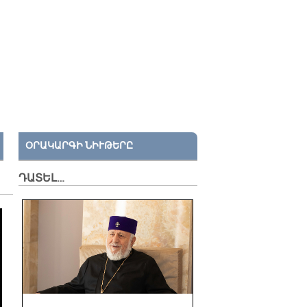
ՕՐԱԿԱՐԳԻ ՆԻՒԹԵՐԸ
ԴԱՏԵԼ…