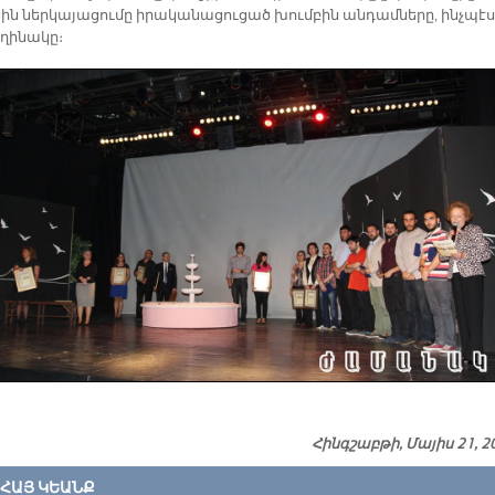
ն ներ­կա­յա­ցու­մը ի­րա­կա­նա­ցու­ցած խում­բին ան­դամ­նե­րը, ինչ­պէս
ղի­նա­կը։
Հինգշաբթի, Մայիս 21, 2
ՀԱՅ ԿԵԱՆՔ