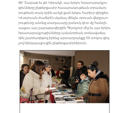
Թէ՛ Շա­բաթ եւ թէ Կի­րա­կի, այս եր­կու հրա­տա­րակ­չու­
թիւն­նե­րը ըն­թեր­ցա­սէր հա­սա­րա­կու­թեան տրա­մադ­
րու­թեան տակ դրին ա­ւե­լի քան եր­կու հա­րիւր գիր­քեր։
Կէ­սօ­րուան ժա­մե­րէն սկսեալ մին­չեւ օ­րուան վեր­ջա­ւո­
րու­թիւ­նը ա­նոնց տա­ղա­ւա­րը բա­նուկ կէտ մը հան­դի­
սա­ցաւ այս շա­բա­թա­վեր­ջին Պէ­յօղ­լուի մէջ եւ այս եր­կու
հրա­տա­րակ­չու­թիւն­նե­րը ա­մա­նո­րեան տօ­նա­վա­ճա­
ռին շար­ժա­ռի­թով ի­րենց ար­տադ­րան­քը 50 տո­կոս զեղ­
չով ներ­կա­յա­ցու­ցին ըն­թեր­ցա­սէր­նե­րուն։