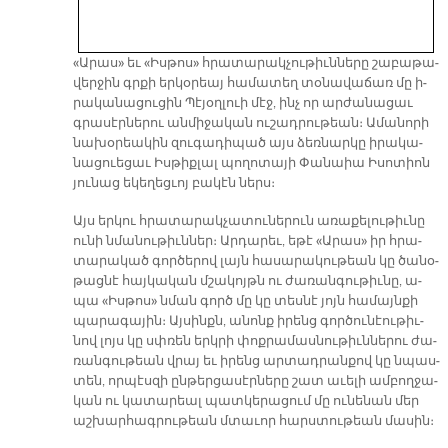
«Ա­րաս» եւ «Իս­թոս» հրա­տա­րակ­չու­թիւն­նե­րը շա­բա­թա­
վեր­ջին գրքի եր­կօ­րեայ հա­մա­տեղ տօ­նա­վա­ճառ մը ի­
րա­կա­նա­ցու­ցին Պէ­յօղ­լուի մէջ, ինչ որ ար­ժա­նա­ցաւ
գրա­սէր­նե­րու ան­մի­ջա­կան ու­շադ­րու­թեան։ Ա­մա­նո­րի
նա­խօ­րեա­կին զու­գա­դի­պած այս ձեռ­նար­կը ի­րա­կա­
նա­ցուե­ցաւ Իս­թիք­լալ պո­ղո­տա­յի Փա­նաիա Ի­սո­տիոն
յու­նաց ե­կե­ղեց­ւոյ բա­կէն ներս։
Այս եր­կու հրա­տա­րակ­չա­տու­նե­րուն ա­ռա­քե­լու­թիւ­նը
ու­նի նմա­նու­թիւն­ներ։ Ար­դա­րեւ, ե­թէ «Ա­րաս» իր հրա­
տա­րա­կած գոր­ծե­րով լայն հա­սա­րա­կու­թեան կը ծա­նօ­
թաց­նէ հայ­կա­կան մշա­կոյթն ու ժա­ռան­գու­թիւ­նը, ա­
պա «Իս­թոս» նման գործ մը կը տես­նէ յոյն հա­մայն­քի
պա­րա­գա­յին։ Այ­սինքն, ա­նոնք ի­րենց գոր­ծու­նէու­թիւ­
նով լոյս կը սփռեն երկ­րի փոք­րա­մաս­նու­թիւն­նե­րու ժա­
ռան­գու­թեան վրայ եւ ի­րենց ար­տադ­րան­քով կը նպաս­
տեն, որ­պէս­զի ըն­թեր­ցա­սէր­նե­րը շատ ա­ւե­լի ամ­բող­ջա­
կան ու կա­տա­րեալ պատ­կե­րա­ցում մը ու­նե­նան մեր
աշ­խար­հագ­րու­թեան մտա­ւոր հարս­տու­թեան մա­սին։