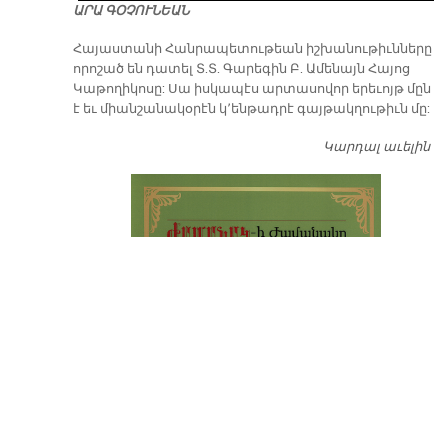
ԱՐԱ ԳՕՉՈՒՆԵԱՆ
​Հայաստանի Հանրապետութեան իշխանութիւնները
որոշած են դատել Տ.Տ. Գարեգին Բ. Ամենայն Հայոց
Կաթողիկոսը: Սա իսկապէս արտասովոր երեւոյթ մըն
է եւ միանշանակօրէն կ՚ենթադրէ գայթակղութիւն մը:
Կարդալ աւելին
Դ