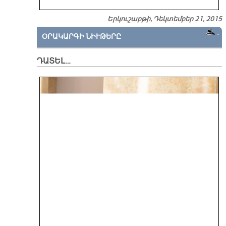
Երկուշաբթի, Դեկտեմբեր 21, 2015
ՕՐԱԿԱՐԳԻ ՆԻՒԹԵՐԸ
ԴԱՏԵԼ…