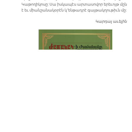
Կաթողիկոսը: Սա իսկապէս արտասովոր երեւոյթ մըն
է եւ միանշանակօրէն կ՚ենթադրէ գայթակղութիւն մը:
Կարդալ աւելին
Դ