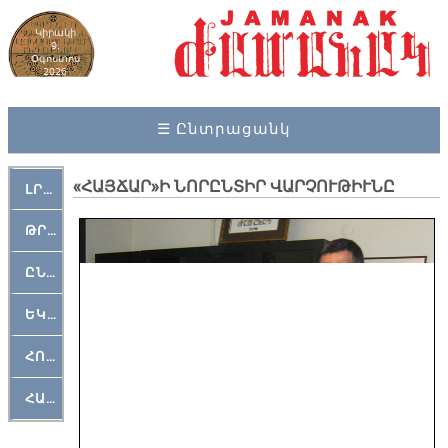
Կիրակի
9,
Օգոստոս
2026
☰ Ընտրացանկ
«ՀԱՅՃԱՐ»Ի ՆՈՐԸՆՏԻՐ ՎԱՐՉՈՒԹԻՒՆԸ
ԼՐԱՀՈՍ
ԹՐՔԱՀԱՅ ԿԵԱՆՔ
ԸՆԿԵՐԱՄՇԱԿՈՒԹԱՅԻՆ
ԵԿԵՂԵՑԱԿԱՆ
ՀՈԳԵՄՏԱՒՈՐ
ՀԱՐԹԱԿ