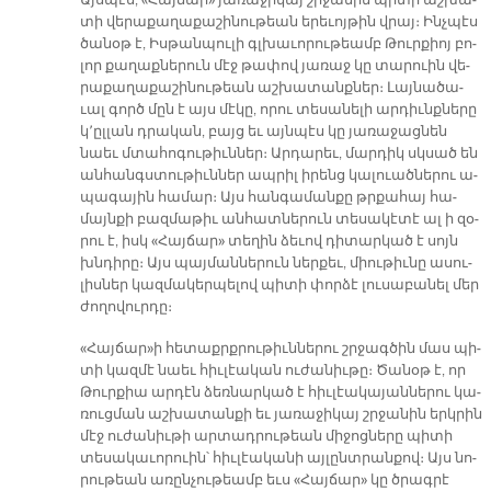
տի վե­րա­քա­ղա­քա­շի­նու­թեան ե­րե­ւոյ­թին վրայ։ Ինչ­պէս
ծա­նօթ է, Իս­թան­պու­լի գլխա­ւո­րու­թեամբ Թուր­քիոյ բո­
լոր քա­ղաք­նե­րուն մէջ թա­փով յա­ռաջ կը տա­րուին վե­
րա­քա­ղա­քա­շի­նու­թեան աշ­խա­տանք­ներ։ Լայ­նա­ծա­
ւալ գործ մըն է այս մէ­կը, ո­րու տե­սա­նե­լի ար­դիւնք­նե­րը
կ՚ըլ­լան դրա­կան, բայց եւ այն­պէս կը յա­ռա­ջաց­նեն
նաեւ մտա­հո­գու­թիւն­ներ։ Ար­դա­րեւ, մար­դիկ սկսած են
ան­հանգս­տու­թիւն­ներ ապ­րիլ ի­րենց կա­լուած­նե­րու ա­
պա­գա­յին հա­մար։ Այս հան­գա­ման­քը թրքա­հայ հա­
մայն­քի բազ­մա­թիւ ան­հատ­նե­րուն տե­սա­կէ­տէ ալ ի զօ­
րու է, իսկ «Հայ­ճար» տե­ղին ձե­ւով դի­տար­կած է սոյն
խնդի­րը։ Այս պայ­ման­նե­րուն ներ­քեւ, միու­թիւ­նը ա­սու­
լիս­ներ կազ­մա­կեր­պե­լով պի­տի փոր­ձէ լու­սա­բա­նել մեր
ժո­ղո­վուր­դը։
«Հայ­ճար»ի հե­տաքրք­րու­թիւն­նե­րու շրջագ­ծին մաս պի­
տի կազ­մէ նաեւ հիւ­լէա­կան ու­ժա­նիւ­թը։ Ծա­նօթ է, որ
Թուր­քիա ար­դէն ձեռ­նար­կած է հիւ­լէա­կա­յան­նե­րու կա­
ռուց­ման աշ­խա­տան­քի եւ յա­ռա­ջի­կայ շրջա­նին երկ­րին
մէջ ու­ժա­նիւ­թի ար­տադ­րու­թեան մի­ջոց­նե­րը պի­տի
տե­սա­կա­ւո­րուին՝ հիւ­լէա­կա­նի այ­լընտ­րան­քով։ Այս նո­
րու­թեան ա­ռըն­չու­թեամբ եւս «Հայ­ճար» կը ծրագ­րէ