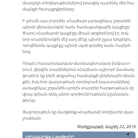
մատ­չե­լի տե­ղե­կու­թիւն­նե­րով ի­րա­զեկ դարձ­նել մեր հա­
մայն­քի հե­տաքր­քիր­նե­րը։
Ի լրումն այս բո­լո­րին, «Հայ­ճար» յա­ռա­ջի­կայ շրջա­նին
պի­տի վե­րա­կանգ­նէ նաեւ հա­մա­ցան­ցա­յին կայ­քէ­ջը։
Ցարդ «Հայ­ճար»ի կայ­քէ­ջը միայն թրքե­րէ­նով էր, իսկ
նոր տար­բե­րա­կին մէջ այդ մէ­կը պի­տի ըլ­լայ երկ­լե­զու,
ո­րով­հե­տեւ կայ­քէ­ջը պի­տի սկսի գոր­ծել նաեւ հա­յե­րէ­
նով։
Որ­պէս հա­սա­րա­կա­կան-մաս­նա­գի­տա­կան խմբա­ւո­
րում, վեր­ջին տա­րի­նե­րուն «Հայ­ճար» աշ­խոյժ մաս­նակ­
ցու­թիւն կը բե­րէ թրքա­հայ հա­մայն­քի ըն­կե­րա­յին կեան­
քին, իսկ նոր վար­չու­թեան որ­դեգ­րած նպա­տակ­նե­րը
յա­ռա­ջի­կայ շրջա­նին ար­դէն տար­բեր հար­թու­թեան մը
վրայ կրնան դնել ա­նոր գոր­ծու­նէու­թեան նշա­նա­կու­
թիւ­նը։
Յա­ջո­ղու­թիւն կը մաղ­թենք «Հայ­ճար»ի նո­րըն­տիր վար­
չու­թեան։
Չորեքշաբթի, Ապրիլ 22, 2015
ՕՐԱԿԱՐԳԻ ՆԻՒԹԵՐԸ