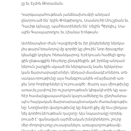
լը եւ Էլ­մոն Թո­րա­ման։
Կար­գա­պա­հու­թեան յանձ­նա­խում­բի ան­դամ
ընտրուած են՝ Ա­լին Փոն­թիօղ­լու, Սաս­նու­հի Մուշ­լեան եւ
Դա­ւիթ Այ­նա­լը, պա­հես­տի­ներն են՝ Սե­լին Պիր­կիւլ, Սա­
պին Գաս­պա­րօղ­լու եւ Լիա­նա Եոն­թան։
Ա­տե­նա­պետ Ժան Կավ­րի­լոֆ եւ իր ըն­կեր­նե­րը ներ­կա­
յիս թարմ ե­ռան­դով մը գոր­ծի կը լծուին՝ նոր ծրագ­րեր
կեան­քի կո­չե­լու հե­ռան­կա­րով։ Ե­րէ­կուան հա­ճե­լի զրոյ­
ցին ըն­թաց­քին հիւ­րե­րը ընդգ­ծե­ցին, թէ ի­րենց ան­դամ­
նե­րուն շար­քին սկսած են ներգ­րա­ւել նաեւ ե­լեկտ­րա­
կան ճար­տա­րա­գէտ­ներ։ Ան­դամ-մաս­նա­գէտ­նե­րու տե­
սա­կա­ւո­րու­թիւ­նը այս հանգ­րուա­նին «Հայ­ճար»ի առ­
ջեւ նոր հո­րի­զոն­ներ կ՚ու­րուագ­ծէ։ Ցարդ այս միու­թիւ­նը
ա­ռա­ւել չա­փով իր ու­շադ­րու­թեան կի­զա­կէ­տին կը պա­
հէր հա­մայն­քա­պատ­կան կա­լուած­նե­րը եւ ընդ­հան­րա­
պէս հայ­կա­կան ճար­տա­րա­պե­տա­կան ժա­ռան­գու­թիւ­
նը։ Նո­րըն­տիր վար­չու­թիւ­նը կը ձգտի քիչ մը եւս ընդ­լայ­
նել գոր­ծու­նէու­թեան դաշ­տը։ Այս նպա­տա­կը որ­դեգ­
րուած է՝ զա­նա­զան այժ­մէա­կան խնդիր­նե­րու շուրջ
մեր ժո­ղո­վուր­դը լու­սա­բա­նե­լու ա­ռա­ջադ­րու­թեամբ։
Այս­պէս, «Հայ­ճար» յա­ռա­ջի­կայ շրջա­նին պի­տի աշ­խա­