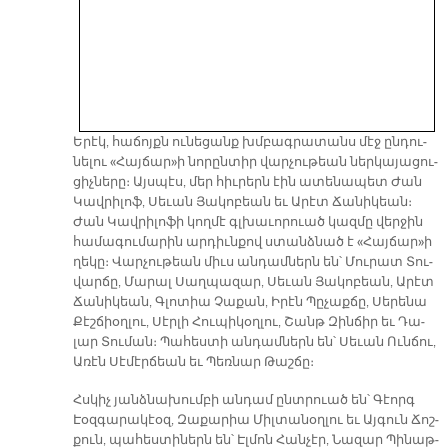
Ե­րէկ, հա­ճոյքն ու­նե­ցանք խմբագ­րա­տանս մէջ ըն­դու­
նե­լու «Հայ­ճար»ի նո­րըն­տիր վար­չու­թեան ներ­կա­յա­ցու­
ցիչ­նե­րը։ Այս­պէս, մեր հիւ­րերն էին ա­տե­նա­պետ Ժան
Կավ­րի­լոֆ, Սե­ւան Յա­կո­բեան եւ Ա­րէտ Ճա­նի­կեան։
Ժան Կավ­րի­լո­ֆի կող­մէ գլխա­ւո­րուած կազ­մը վեր­ջին
հա­մա­գու­մա­րին ար­դիւն­քով ստանձ­նած է «Հայ­ճար»ի
ղե­կը։ Վար­չու­թեան միւս ան­դամ­ներն են՝ Մու­րատ Տու­
վար­ճը, Մա­րալ Սաղ­պա­զար, Սե­ւան Յա­կո­բեան, Ա­րէտ
Ճա­նի­կեան, Գլո­տիա Չա­քան, Ի­րէն Պը­չաք­ճը, Սե­րե­նա
Քէշ­ճիօղ­լու, Սէր­լի Հու­պի­կօղ­լու, Շանթ Զին­ճիր եւ Դա­
լար Տու­ման։ Պա­հես­տի ան­դամ­ներն են՝ Սե­ւան Ուն­ճու,
Ա­ռէն Սէ­մէր­ճեան եւ Պեռ­նար Թաշ­ճը։
Հսկիչ յանձ­նա­խում­բի ան­դամ ընտ­րուած են՝ Գէորգ
Էօզ­գա­րա­կէօզ, Զա­քա­րիա Միլ­տա­նօղ­լու եւ Այ­գուն Ճոշ­
քուն, պա­հես­տի­ներն են՝ Էլ­մոն Հան­չէր, Նա­զար Պի­նաթ­