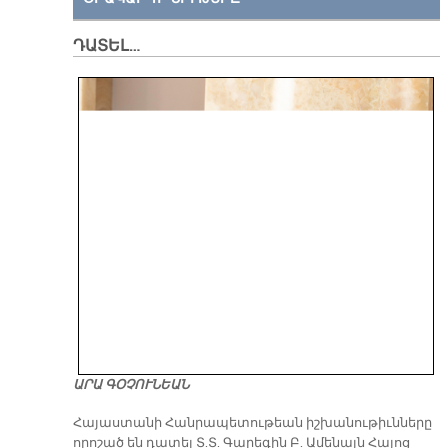
ԴԱՏԵԼ…
ԱՐԱ ԳՕՉՈՒՆԵԱՆ
​Հայաստանի Հանրապետութեան իշխանութիւնները
որոշած են դատել Տ.Տ. Գարեգին Բ. Ամենայն Հայոց