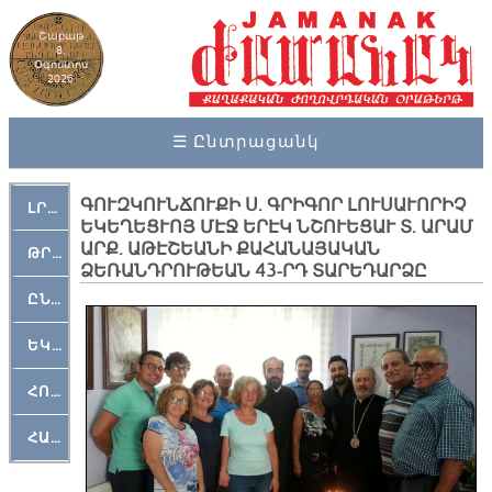
Շաբաթ
8,
Օգոստոս
2026
☰ Ընտրացանկ
ԳՈՒԶԿՈՒՆՃՈՒՔԻ Ս. ԳՐԻԳՈՐ ԼՈՒՍԱՒՈՐԻՉ
ԼՐԱՀՈՍ
ԵԿԵՂԵՑՒՈՅ ՄԷՋ ԵՐԷԿ ՆՇՈՒԵՑԱՒ Տ. ԱՐԱՄ
ԱՐՔ. ԱԹԷՇԵԱՆԻ ՔԱՀԱՆԱՅԱԿԱՆ
ԹՐՔԱՀԱՅ ԿԵԱՆՔ
ՁԵՌԱՆԴՐՈՒԹԵԱՆ 43-ՐԴ ՏԱՐԵԴԱՐՁԸ
ԸՆԿԵՐԱՄՇԱԿՈՒԹԱՅԻՆ
ԵԿԵՂԵՑԱԿԱՆ
ՀՈԳԵՄՏԱՒՈՐ
ՀԱՐԹԱԿ