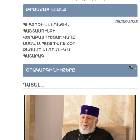
ԹՐՔԱՀԱՅ ԿԵԱՆՔ
08/08/2026
ՊԷՅՔՈԶԻ ԵԿԵՂԵՑԻՆ
ՊԱՇՏԱՄՈՒՆՔԻ
ՎԵՐԱԲԱՑՈՒԵՑԱՒ. ՎԱՂԸ՝
ԱՄԵՆ. Ս. ՊԱՏՐԻԱՐՔ ՀՕՐ
ՁԵՌԱՄԲ ԱՆԴՐԱՆԻԿ Ս.
ՊԱՏԱՐԱԳ
ՕՐԱԿԱՐԳԻ ՆԻՒԹԵՐԸ
ԴԱՏԵԼ…