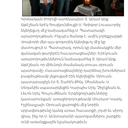
Կրօնական ժողովի ատենապետ Տ. Արամ Արք.
Աթէշեան երէկ Գուզկունճուքի Ս. Գրիգոր Լուսաւորիչ
եկեղեցւոյ մէջ նախագահեց Ս. Պատարագի
արարողութեան։ Ինչպէս ծանօթ է, ամէն չորեքշաբթի
Վոսփորի մեր այս գողտրիկ եկեղեցւոյ մէջ կը
մատուցուի Ս. Պատարագ, որուն կը մասնակցին մեր
զանազան թաղերէն հաւատացեալներ։ Երէկուան
արարողութիւններուն նախագահեց Տ. Արամ Արք.
Աթէշեան, որ միեւնոյն ժամանակ տուաւ օրուան
պատգամը։ Հաւատացեալները դարձեալ խուռներամ
բազմութեամբ լեցուցած էին եկեղեցին։ Օրուան
պատարագիչն էր Տ. Շահէն Քհնյ. Օհանեան։ Ս.
Սեղանին սպասարկեցին Կարպիս Սրկ. Չիչէքեան եւ
Լեւոն Սրկ. Գույումճեան։ Երգեցողութիւնները
կատարուեցան՝ առաջնորդութեամբ Մուրատ Կսսրկ.
Իչլինալչայի։ Օրուան քարոզին մէջ նորին
սրբազնութիւնը կանգ առաւ հաւատքի, յոյսի եւ սիրոյ
վրայ, ինչ որ Ս. Աւետարանի պատգամներու շարքին
ունի առանցքային նշանակութիւն։