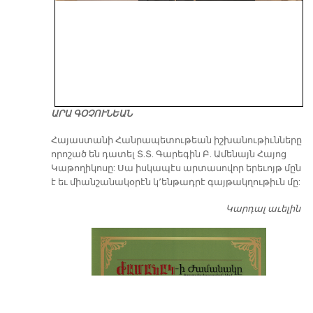
ԱՐԱ ԳՕՉՈՒՆԵԱՆ
​Հայաստանի Հանրապետութեան իշխանութիւնները
որոշած են դատել Տ.Տ. Գարեգին Բ. Ամենայն Հայոց
Կաթողիկոսը: Սա իսկապէս արտասովոր երեւոյթ մըն
է եւ միանշանակօրէն կ՚ենթադրէ գայթակղութիւն մը:
Կարդալ աւելին
Դ