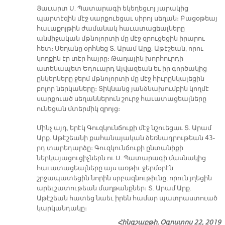
Յաւարտ Ս. Պատարագի եկեղեցւոյ յարակից
պարտէզին մէջ սարքուեցաւ սիրոյ սեղան։ Բացօթեայ
հաւաքոյթին ժամանակ հաւատացեալները
անմիջական մթնոլորտի մը մէջ զրուցեցին իրարու
հետ։ Սեղանը օրհնեց Տ. Արամ Արք. Աթէշեան, որու
կողքին էր տէր հայրը։ Թաղային խորհուրդի
ատենապետ Եդուարդ Այվազեան եւ իր գործակից
ընկերները ջերմ մթնոլորտի մը մէջ հիւրընկալեցին
բոլոր ներկաները։ Տիկնանց յանձնախումբին կողմէ
սարքուած սեղաններուն շուրջ հաւատացեալները
ունեցան մտերմիկ զրոյց։
Մինչ այդ, երէկ Գուզկունճուքի մէջ նշուեցաւ Տ. Արամ
Արք. Աթէշեանի քահանայական ձեռնադրութեան 43-
րդ տարեդարձը։ Գուզկունճուքի ընտանիքի
ներկայացուցիչներն ու Ս. Պատարագի մասնակից
հաւատացեալները այս առթիւ ջերմօրէն
շրջապատեցին նորին սրբազնութիւնը, որուն յղեցին
արեւշատութեան մաղթանքներ։ Տ. Արամ Արք.
Աթէշեան հատեց նաեւ իրեն համար պատրաստուած
կարկանդակը։
Հինգշաբթի, Օգոստոս 22, 2019