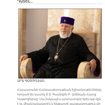
ԴԱՏԵԼ…
ԱՐԱ ԳՕՉՈՒՆԵԱՆ
​Հայաստանի Հանրապետութեան իշխանութիւնները
որոշած են դատել Տ.Տ. Գարեգին Բ. Ամենայն Հայոց
Կաթողիկոսը: Սա իսկապէս արտասովոր երեւոյթ մըն
է եւ միանշանակօրէն կ՚ենթադրէ գայթակղութիւն մը: