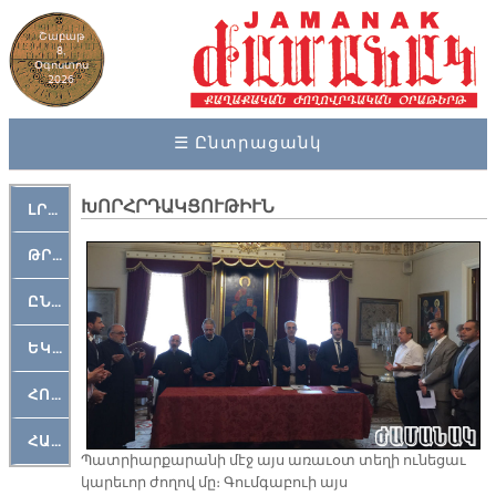
Շաբաթ
8,
Օգոստոս
2026
☰ Ընտրացանկ
ԽՈՐՀՐԴԱԿՑՈՒԹԻՒՆ
ԼՐԱՀՈՍ
ԹՐՔԱՀԱՅ ԿԵԱՆՔ
ԸՆԿԵՐԱՄՇԱԿՈՒԹԱՅԻՆ
ԵԿԵՂԵՑԱԿԱՆ
ՀՈԳԵՄՏԱՒՈՐ
ՀԱՐԹԱԿ
Պատրիարքարանի մէջ այս առաւօտ տեղի ունեցաւ
կարեւոր ժողով մը։ Գումգաբուի այս