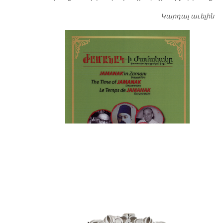
Կարդալ աւելին
Դ