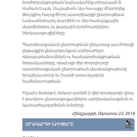
խորհրդակցութեան նախագահեց տեղապահ Տ.
Սահակ Եպսկ. Մաշալեան։ Այս հաւաքը մէկտեղեց
Թուրքիոյ հայոց 85-րդ պատրիարքի ընտրութեան
Նախաձեռնարկ մարմինն ու մեր համայնքային
մարմիններու եւ թաղային խորհուրդներու
ներկայացուցիչները։
Պատրիարքական ընտրութեան ընդառաջ այս ժողովի
ընթացքին քննարկուեցան անհրաժեշտ
դերաբաժանումներն ու համագործակցութեան
հեռանկարները, որպէսզի մեր ժողովուրդի
պատրիարքական ընտրութեան մասնակցութիւնը
երաշխաւորուի եւ հասնի առաւելագոյն
համեմատութեան։
Ինչպէս ծանօթ է, երկար ատենէ ի վեր օրակարգի վրայ
է թաղերու ընտրացուցակներու արդիականացման ու
կատարելագործման խնդիրը։
Հինգշաբթի, Օգոստոս 22, 2019
ՕՐԱԿԱՐԳԻ ՆԻՒԹԵՐԸ