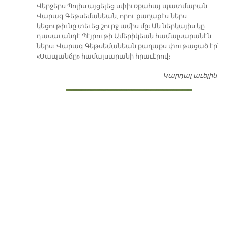
Վերջերս Պոլիս այցելեց սփիւռքահայ պատմաբան
Վարագ Գեթսեմանեան, որու քաղաքէս ներս
կեցութիւնը տեւեց շուրջ ամիս մը։ Ան ներկայիս կը
դասաւանդէ Պէյրութի Ամերիկեան համալսարանէն
ներս։ Վարագ Գեթսեմանեան քաղաքս փութացած էր՝
«Սապանճը» համալսարանի հրաւէրով։
Կարդալ աւելին
Պո
այ
առ
ԺԱ
խ
մէ
զր
սփ
պ
Վ
Գ
հ