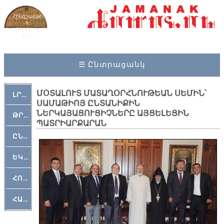
Հինգշաբթի
6,
Օգոստոս
2026
☰ Ընտրացանկ
ՄՕՏԱԼՈՒՏ ՄԱՏԱՂՕՐՀՆՈՒԹԵԱՆ ՍԵՄԻՆ՝
ԼՐԱՀՈՍ
ՍԱՄԱԹԻՈՅ ԸՆՏԱՆԻՔԻՆ
ՆԵՐԿԱՅԱՑՈՒՑԻՉՆԵՐԸ ԱՅՑԵԼԵՑԻՆ
ԹՐՔԱՀԱՅ ԿԵԱՆՔ
ՊԱՏՐԻԱՐՔԱՐԱՆ
ԸՆԿԵՐԱՄՇԱԿՈՒԹԱՅԻՆ
ԵԿԵՂԵՑԱԿԱՆ
ՀՈԳԵՄՏԱՒՈՐ
ՀԱՐԹԱԿ