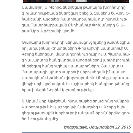
Սա­մա­թիոյ Ս. Գէորգ ե­կե­ղեց­ւոյ թա­ղա­յին խոր­հուր­դը՝
գլխա­ւո­րու­թեամբ ե­կե­ղեց­ւոյ ե­րէց Տ. Զա­քէոս Ծ. Վրդ. Օ­
հա­նեա­նի, այ­ցե­լեց Պատ­րիար­քա­րան, ուր ըն­դու­նո­ւե­
ցաւ Պատ­րիար­քա­կան Ընդ­հա­նուր Փո­խա­նորդ Տ. Ա­
րամ Արք­. Ա­թէ­շեա­նի կող­մէ։
Թա­ղա­յին խոր­հուր­դի ներ­կա­յա­ցու­ցիչ­նե­րը յայտ­նե­ցին,
որ յա­ռա­ջի­կայ Հոկ­տեմ­բե­րի 4-ին պի­տի կա­տա­րո­ւի Ս.
Գէորգ ե­կե­ղեց­ւոյ մա­տա­ղօրհ­նու­թիւ­նը ու Ս. Պա­տա­րա­
գի ա­ւար­տին հանգստեան ա­ղօթք­նե­րով պի­տի յի­շո­ւին
ե­կե­ղեց­ւոյ հան­գու­ցեալ սա­տա­րող­նե­րը։ Յա­ւարտ Ս.
Պա­տա­րա­գի պի­տի սար­քո­ւի սի­րոյ սե­ղան ի նպաստ
Սա­հա­կեան-Նու­նեան վար­ժա­րա­նին։ Ա­նոնք շա­բա­թա­
վեր­ջի սոյն կրօ­նա­կան եւ աշ­խար­հիկ հան­դի­սու­թեանց
հրա­ւի­րե­ցին Նո­րին Սրբազ­նու­թիւ­նը։
Տ. Ա­րամ Արք. Ա­թէ­շեան ըն­դա­ռա­ջեց ե­ղած խնդրան­քին։
Կա­րո­ղու­թիւն եւ յա­ջո­ղու­թիւն մաղ­թեց Ս. Գէորգ ե­կե­
ղեց­ւոյ թա­ղա­յին Խոր­հուր­դի ան­դամ­նե­րուն՝ ի­րենց գոր­
ծու­նէու­թեանց մէ­ջ։
Երեքշաբթի, Սեպտեմբեր 22, 2015