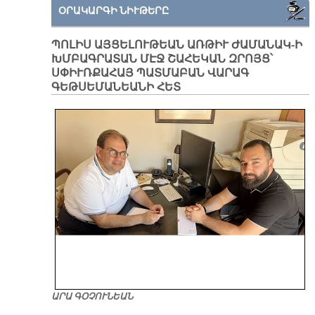
ՕՐԱԿԱՐԳԻ ՆԻՒԹԵՐԸ
ՊՈԼԻՍ ԱՅՑԵԼՈՒԹԵԱՆ ԱՌԹԻՒ ԺԱՄԱՆԱԿ-Ի
ԽՄԲԱԳՐԱՏԱՆ ՄԷՋ ՇԱՀԵԿԱՆ ԶՐՈՅՑ՝
ՍՓԻՒՌՔԱՀԱՅ ՊԱՏՄԱԲԱՆ ՎԱՐԱԳ
ԳԵԹՍԵՄԱՆԵԱՆԻ ՀԵՏ
ԱՐԱ ԳՕՉՈՒՆԵԱՆ