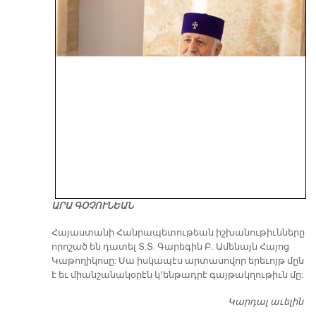
ԱՐԱ ԳՕՉՈՒՆԵԱՆ
​Հայաստանի Հանրապետութեան իշխանութիւնները
որոշած են դատել Տ.Տ. Գարեգին Բ. Ամենայն Հայոց
Կաթողիկոսը: Սա իսկապէս արտասովոր երեւոյթ մըն
է եւ միանշանակօրէն կ՚ենթադրէ գայթակղութիւն մը:
Կարդալ աւելին
Դ