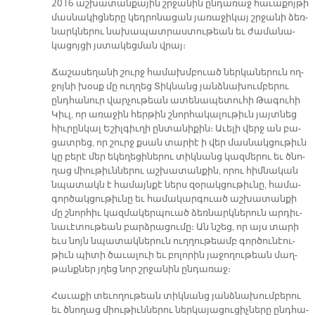
2016 աշ­խա­տան­քա­յին շրջա­նին ըն­դա­ռաջ հա­ւա­քոյ­թի
մաս­նա­կից­նե­րը կեդ­րո­նա­ցան յա­ռա­ջի­կայ շրջա­նի ձեռ­
նարկ­նե­րու նա­խա­պատ­րաս­տու­թեան եւ ժա­մա­նա­
կա­ցոյ­ցի յստա­կեց­ման վրայ։
Ճա­շա­սե­ղա­նի շուրջ հա­մախմ­բուած ներ­կա­նե­րուն ող­
ջոյ­նի խօսք մը ուղ­ղեց Տիկ­նանց յանձ­նա­խում­բե­րու
ընդ­հա­նուր վար­չու­թեան ա­տե­նա­պե­տու­հի Թա­գու­հի
Կիւլ, որ ա­ռա­ջին հեր­թին շնոր­հա­կա­լու­թիւն յայտ­նեց
հիւ­րըն­կալ Ե­շիլ­գիւ­ղի ըն­տա­նի­քին։ Ա­ւե­լի վերջ ան բա­
ցատ­րեց, որ շուրջ քսան տա­րիէ ի վեր մաս­նակ­ցու­թիւն
կը բե­րէ մեր ե­կե­ղե­ցի­նե­րու տիկ­նանց կազ­մե­րու եւ ծնո­
ղաց միու­թիւն­նե­րու աշ­խա­տան­քին, ո­րու հիմ­նա­կան
նպա­տակն է հա­մայն­քէ ներս զօ­րակ­ցու­թիւ­նը, հա­մա­
գոր­ծակ­ցու­թիւ­նը եւ հա­մա­կար­գուած աշ­խա­տան­քի
մը շնոր­հիւ կազ­մա­կեր­պուած ձեռ­նարկ­նե­րուն ար­դիւ­
նա­ւէ­տու­թեան բարձ­րա­ցու­մը։ Ան նշեց, որ այս տա­րի
եւս նոյն նպա­տակ­նե­րուն ուղ­ղու­թեամբ գոր­ծու­նէու­
թիւն պի­տի ծա­ւա­լուի եւ բո­լո­րին յա­ջո­ղու­թեան մաղ­
թանք­ներ յղեց նոր շրջա­նին ըն­դա­ռաջ։
Հա­ւա­քի տե­ւո­ղու­թեան տիկ­նանց յանձ­նա­խում­բե­րու
եւ ծնո­ղաց միու­թիւն­նե­րու ներ­կա­յա­ցու­ցիչ­նե­րը ընդ­հա­