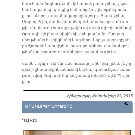
նուր հա­մա­ձայ­նու­թեան մը հա­սան յա­ռա­ջի­կայ շրջա­
նին կազ­մա­կեր­պուե­լիք կա­նանց ճաշ­կե­րոյթ­նե­րու եւ
քէր­մէս­նե­րու ժա­մա­նա­կա­ցոյ­ցին շուրջ։ Յա­ռա­ջի­կայ
Մար­տի 8-ին, Հա­մաշ­խար­հա­յին կա­նանց օ­րուան առ­
թիւ մաս­նա­ւոր հա­ւա­քոյթ մըն ալ տե­ղի պի­տի ու­նե­նայ՝
Օր­թա­գիւ­ղի ըն­տա­նի­քին հիւ­րըն­կալ­մամբ։ Ծնո­ղաց
միու­թեանց եւ տիկ­նանց կազ­մե­րու ներ­կա­յա­ցու­ցիչ­նե­
րը ճշդե­ցին նաեւ յի­շեալ հա­ւա­քոյթ­նե­րու մաս­նակ­ցու­
թեան նուի­րա­տուու­թիւն­նե­րու քա­նա­կու­թիւ­նը։
Հարկ է նշել, որ ե­րէ­կուան հա­ւա­քոյ­թին հիւ­րըն­կալ Ե­շիլ­
գիւ­ղի ըն­տա­նի­քին ա­նու­նով ներ­կայ գտնուե­ցաւ նաեւ
թա­ղի վար­ժա­րա­նի նո­րան­շա­նակ տնօ­րէն Ա­լէն Պիւ­յիւ­
քէր։
Հինգշաբթի, Հոկտեմբեր 22, 2015
ՕՐԱԿԱՐԳԻ ՆԻՒԹԵՐԸ
ԴԱՏԵԼ…