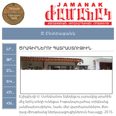
Ուրբաթ
7,
Օգոստոս
2026
☰ Ընտրացանկ
ԾՐԱԳԻՐՆԵՐՈՒ ՊԱՏՐԱՍՏՈՒԹԻՒՆ
ԼՐԱՀՈՍ
ԹՐՔԱՀԱՅ ԿԵԱՆՔ
ԸՆԿԵՐԱՄՇԱԿՈՒԹԱՅԻՆ
ԵԿԵՂԵՑԱԿԱՆ
ՀՈԳԵՄՏԱՒՈՐ
Ե­շիլ­գիւ­ղի Ս. Ստե­փա­նոս ե­կե­ղեց­ւոյ յա­րա­կից սրա­հին
մէջ ե­րէկ տե­ղի ու­նե­ցաւ Իս­թան­պու­լա­հայ տիկ­նանց
ՀԱՐԹԱԿ
յանձ­նա­խում­բե­րու, նաեւ մեր վար­ժա­րան­նե­րու ծնո­
ղաց միու­թեանց ներ­կա­յա­ցու­ցիչ­նե­րուն հա­ւա­քը։ 2015-