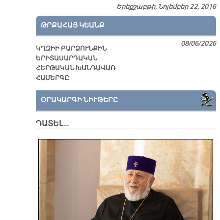
Երեքշաբթի, Նոյեմբեր 22, 2016
ԹՐՔԱՀԱՅ ԿԵԱՆՔ
08/06/2026
ԿՂԶԻԻ ԲԱՐՁՈՒՆՔԻՆ
ԵՐԻՏԱՍԱՐԴԱԿԱՆ
ՀԵՐԹԱԿԱՆ ԽԱՆԴԱՎԱՌ
ՀԱՄԵՐԳԸ
ՕՐԱԿԱՐԳԻ ՆԻՒԹԵՐԸ
ԴԱՏԵԼ…