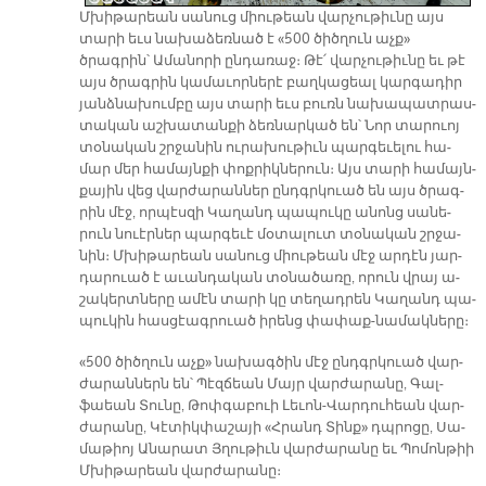
Մխի­թա­րեան սա­նուց միու­թեան վար­չու­թիւ­նը այս
տա­րի եւս նա­խա­ձեռ­նած է «500 ծիծ­ղուն աչք»
ծրագրին՝ Ա­մա­նո­րի ըն­դա­ռաջ։ Թէ՛ վար­չու­թիւ­նը եւ թէ
այս ծրագ­րին կա­մա­ւոր­նե­րէ բաղ­կա­ցեալ կար­գա­դիր
յանձ­նա­խում­բը այս տա­րի եւս բուռն նա­խա­պատ­րաս­
տա­կան աշ­խա­տան­քի ձեռ­նար­կած են՝ Նոր տա­րուոյ
տօ­նա­կան շրջա­նին ու­րա­խու­թիւն պար­գե­ւե­լու հա­
մար մեր հա­մայն­քի փոք­րիկ­նե­րուն։ Այս տա­րի հա­մայն­
քա­յին վեց վար­ժա­րան­ներ ընդգր­կուած են այս ծրագ­
րին մէջ, որ­պէս­զի Կա­ղանդ պա­պու­կը ա­նոնց սա­նե­
րուն նուէր­ներ պար­գե­ւէ մօ­տա­լուտ տօ­նա­կան շրջա­
նին։ Մխի­թա­րեան սա­նուց միու­թեան մէջ ար­դէն յար­
դա­րուած է ա­ւան­դա­կան տօ­նա­ծա­ռը, ո­րուն վրայ ա­
շա­կերտ­նե­րը ա­մէն տա­րի կը տե­ղադ­րեն Կա­ղանդ պա­
պու­կին հաս­ցէագ­րուած ի­րենց փա­փաք-նա­մակ­նե­րը։
«500 ծիծ­ղուն աչք» նա­խագ­ծին մէջ ընդգր­կուած վար­
ժա­րան­ներն են՝ Պէզ­ճեան Մայր վար­ժա­րա­նը, Գալ­
ֆաեան Տու­նը, Թոփ­գա­բուի Լե­ւոն-Վար­դու­հեան վար­
ժա­րա­նը, Կէ­տիկ­փա­շա­յի «Հրանդ Տինք» դպրո­ցը, Սա­
մա­թիոյ Ա­նա­րատ Յղու­թիւն վար­ժա­րա­նը եւ Պո­մոն­թիի
Մխի­թա­րեան վար­ժա­րա­նը։