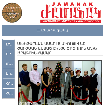
Հինգշաբթի
6,
Օգոստոս
2026
☰ Ընտրացանկ
ՄԽԻԹԱՐԵԱՆ ՍԱՆՈՒՑ ՄԻՈՒԹԻՒՆԸ
ԼՐԱՀՈՍ
ՇԱՐԺՄԱՆ ԱՆՑԱԾ Է «500 ԾԻԾՂՈՒՆ ԱՉՔ»
ԾՐԱԳՐԻՆ ՀԱՄԱՐ
ԹՐՔԱՀԱՅ ԿԵԱՆՔ
ԸՆԿԵՐԱՄՇԱԿՈՒԹԱՅԻՆ
ԵԿԵՂԵՑԱԿԱՆ
ՀՈԳԵՄՏԱՒՈՐ
ՀԱՐԹԱԿ