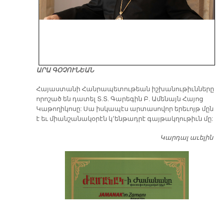
ԱՐԱ ԳՕՉՈՒՆԵԱՆ
​Հայաստանի Հանրապետութեան իշխանութիւնները
որոշած են դատել Տ.Տ. Գարեգին Բ. Ամենայն Հայոց
Կաթողիկոսը: Սա իսկապէս արտասովոր երեւոյթ մըն
է եւ միանշանակօրէն կ՚ենթադրէ գայթակղութիւն մը:
Կարդալ աւելին
Դ