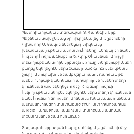
Պատրիարքական տեղապահ Տ. Գարեգին Արք.
Պեքճեան նախընթաց օր հիւրընկալեց Ալթըմէրմէրի
Գլխադիր Ս. Յակոբ եկեղեցւոյ տիկնանց
խնամակալութեան անդամուհիները։ Ներկայ էր նաեւ
հոգեւոր հովիւ Տ. Զաքէոս Ծ. Վրդ. Օհանեան։ Զրոյցի
տեւողութեան նորին սրբազնութիւնը տեղեկութիւններ
քաղեց եկեղեցիէն ներս ծաւալուած գործունէութեան
շուրջ։ Ան ուրախութեամբ վերահասու դարձաւ, թէ
ամէն Ուրբաթ կանոնաւոր արարողութիւններ տեղի
կ՚ունենան այս եկեղեցւոյ մէջ։ Հոգեւոր հովիւի
հսկողութեան ներքեւ եկեղեցիէն ներս տեղի կ՚ունենան
նաեւ հոգեւոր զրոյցներ։ Տիկնանց խնամակալութեան
անդամուհիները փափաքած էին Պատրիարքարան
այցելել յառաջիկայ ամսուան՝ տարեկան անուան
տօնախմբութեան ընդառաջ։
Տեղապահ սրբազան հայրը օրհնեց Ալթըմէրմէրի մէջ
ծաւալուած աշխատանքը եւ փոխանցեց