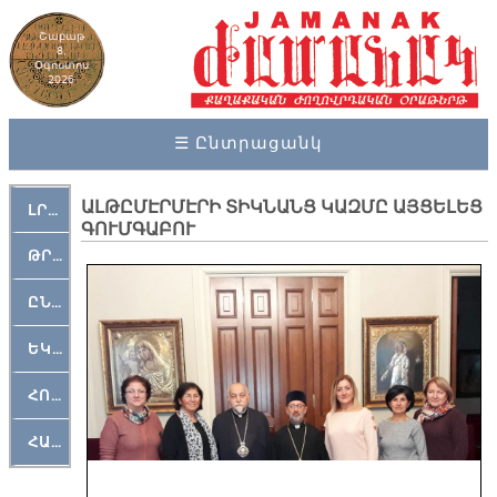
Շաբաթ
8,
Օգոստոս
2026
☰ Ընտրացանկ
ԱԼԹԸՄԷՐՄԷՐԻ ՏԻԿՆԱՆՑ ԿԱԶՄԸ ԱՅՑԵԼԵՑ
ԼՐԱՀՈՍ
ԳՈՒՄԳԱԲՈՒ
ԹՐՔԱՀԱՅ ԿԵԱՆՔ
ԸՆԿԵՐԱՄՇԱԿՈՒԹԱՅԻՆ
ԵԿԵՂԵՑԱԿԱՆ
ՀՈԳԵՄՏԱՒՈՐ
ՀԱՐԹԱԿ