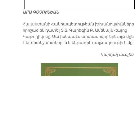
ԱՐԱ ԳՕՉՈՒՆԵԱՆ
​Հայաստանի Հանրապետութեան իշխանութիւնները
որոշած են դատել Տ.Տ. Գարեգին Բ. Ամենայն Հայոց
Կաթողիկոսը: Սա իսկապէս արտասովոր երեւոյթ մըն
է եւ միանշանակօրէն կ՚ենթադրէ գայթակղութիւն մը:
Կարդալ աւելին
Դ