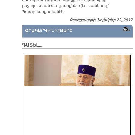
յաջողութեան մաղթանքներ։ (Լուսանկարը՝
Պատրիարքարանէն)
Չորեքշաբթի, Նոյեմբեր 22, 2017
ՕՐԱԿԱՐԳԻ ՆԻՒԹԵՐԸ
ԴԱՏԵԼ…