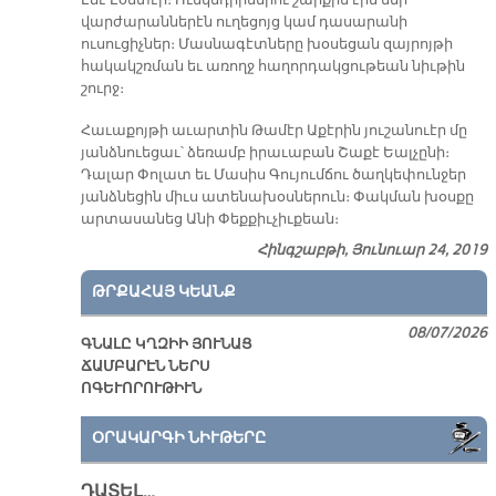
Էճէ Էօնտէր։ Ունկնդիրներու շարքին էին մեր
վարժարաններէն ուղեցոյց կամ դասարանի
ուսուցիչներ։ Մասնագէտները խօսեցան զայրոյթի
հակակշռման եւ առողջ հաղորդակցութեան նիւթին
շուրջ։
Հաւաքոյթի աւարտին Թամէր Աքէրին յուշանուէր մը
յանձնուեցաւ՝ ձեռամբ իրաւաբան Շաքէ Եալչընի։
Դալար Փոլատ եւ Մասիս Գույումճու ծաղկեփունջեր
յանձնեցին միւս ատենախօսներուն։ Փակման խօսքը
արտասանեց Անի Փեքքիւչիւքեան։
Հինգշաբթի, Յունուար 24, 2019
ԹՐՔԱՀԱՅ ԿԵԱՆՔ
08/07/2026
ԳՆԱԼԸ ԿՂԶԻԻ ՅՈՒՆԱՑ
ՃԱՄԲԱՐԷՆ ՆԵՐՍ
ՈԳԵՒՈՐՈՒԹԻՒՆ
ՕՐԱԿԱՐԳԻ ՆԻՒԹԵՐԸ
ԴԱՏԵԼ…