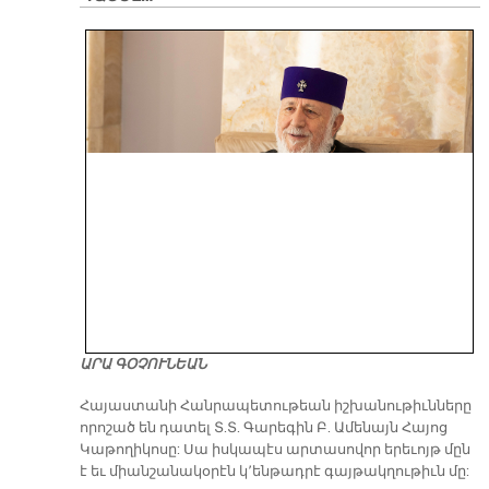
ԱՐԱ ԳՕՉՈՒՆԵԱՆ
​Հայաստանի Հանրապետութեան իշխանութիւնները
որոշած են դատել Տ.Տ. Գարեգին Բ. Ամենայն Հայոց
Կաթողիկոսը: Սա իսկապէս արտասովոր երեւոյթ մըն
է եւ միանշանակօրէն կ՚ենթադրէ գայթակղութիւն մը: