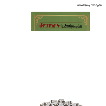
Կարդալ աւելին
Դ