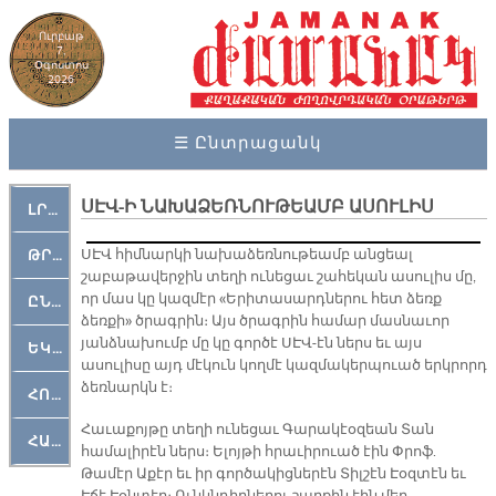
Ուրբաթ
7,
Օգոստոս
2026
☰ Ընտրացանկ
ՍԷՎ-Ի ՆԱԽԱՁԵՌՆՈՒԹԵԱՄԲ ԱՍՈՒԼԻՍ
ԼՐԱՀՈՍ
ՍԷՎ հիմնարկի նախաձեռնութեամբ անցեալ
ԹՐՔԱՀԱՅ ԿԵԱՆՔ
շաբաթավերջին տեղի ունեցաւ շահեկան ասուլիս մը,
որ մաս կը կազմէր «Երիտասարդներու հետ ձեռք
ԸՆԿԵՐԱՄՇԱԿՈՒԹԱՅԻՆ
ձեռքի» ծրագրին։ Այս ծրագրին համար մասնաւոր
յանձնախումբ մը կը գործէ ՍԷՎ-էն ներս եւ այս
ԵԿԵՂԵՑԱԿԱՆ
ասուլիսը այդ մէկուն կողմէ կազմակերպուած երկրորդ
ձեռնարկն է։
ՀՈԳԵՄՏԱՒՈՐ
Հաւաքոյթը տեղի ունեցաւ Գարակէօզեան Տան
ՀԱՐԹԱԿ
համալիրէն ներս։ Ելոյթի հրաւիրուած էին Փրոֆ.
Թամէր Աքէր եւ իր գործակիցներէն Տիլշէն Էօզտէն եւ