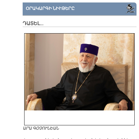
ՕՐԱԿԱՐԳԻ ՆԻՒԹԵՐԸ
ԴԱՏԵԼ…
ԱՐԱ ԳՕՉՈՒՆԵԱՆ