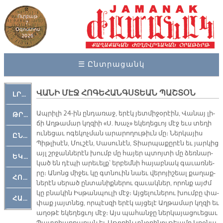
Ուրբաթ
7,
Օգոստոս
2026
☰ Ընտրացանկ
ՎԱ­ՆԻ ՄԷՋ ՀՈ­ԳԵ­ՀԱՆ­ԳՍՏԵԱՆ ՊԱՇՏՕՆ
ԼՐԱՀՈՍ
Ապ­րի­լի 24-ին ըն­դա­ռաջ, ե­րէկ յետ­մի­ջօ­րէին, Վա­նայ լի­
ԹՐՔԱՀԱՅ ԿԵԱՆՔ
ճի Աղ­թա­մար կղզիի «Ս. Խաչ» ե­կե­ղեց­ւոյ մէջ եւս տե­ղի
ու­նե­ցաւ ո­գե­կոչ­ման ա­րա­րո­ղու­թիւն մը։ Ներ­կա­յիս
ԸՆԿԵՐԱՄՇԱԿՈՒԹԱՅԻՆ
Պիթ­լի­սէն, Մու­շէն, Սա­սու­նէն, Տիար­պա­քը­րէն եւ յար­կից
այլ շրջան­նե­րէն խումբ մը հա­յեր պտոյ­տի մը ձեռ­նար­
ԵԿԵՂԵՑԱԿԱՆ
կած են դէ­պի ա­րե­ւելք՝ եր­բեմ­նի հա­յաբ­նակ գա­ւառ­նե­
րը։ Ա­նոնց մի­ջեւ կը գտնուին նաեւ վե­րո­յի­շեալ քա­ղաք­
ՀՈԳԵՄՏԱՒՈՐ
նե­րէն սե­րած ըն­տա­նիք­նե­րու զա­ւակ­ներ, ո­րոնք այժմ
կը բնա­կին Իս­թան­պու­լի մէջ։ Այ­ցե­լու­նե­րու խում­բը փա­
ՀԱՐԹԱԿ
փաք յայտ­նեց, որ­պէս­զի ե­րէկ այ­ցե­լէ Աղ­թա­մար կղզի եւ
ա­ղօ­թէ ե­կե­ղեց­ւոյ մէջ։ Այս պա­հան­ջը ներ­կա­յա­ցուե­ցաւ