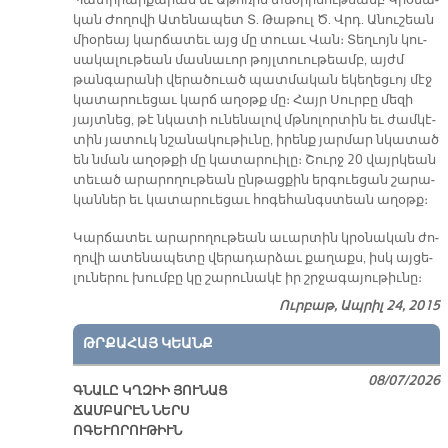
Պատ­րիար­քա­րան եւ Ա­թո­ռին տնօ­րի­նու­թեամբ Կրօ­նա­
կան Ժո­ղո­վի Ա­տե­նա­պետ Տ. Թա­թուլ Ծ. Վրդ. Ա­նու­շեան
միօ­րեայ կար­ճա­տեւ այց մը տուաւ Վան։ Տեղ­ւոյն կու­
սա­կա­լու­թեան մաս­նա­ւոր թոյլ­տուու­թեամբ, այժմ
թան­գա­րա­նի վե­րա­ծուած պատ­մա­կան ե­կե­ղեց­ւոյ մէջ
կա­տա­րուե­ցաւ կարճ ա­ղօթք մը։ Հայր Սուր­բը մե­զի
յայտ­նեց, թէ նկա­տի ու­նե­նա­լով մթնո­լոր­տին եւ ժամ­կէ­
տին յա­տուկ նշա­նա­կու­թիւ­նը, ի­րենք յար­մար նկա­տած
են նման ա­ղօթ­քի մը կա­տա­րուի­լը։ Շուրջ 20 վայր­կեան
տե­ւած ա­րա­րո­ղու­թեան ըն­թաց­քին եր­գուե­ցան շա­րա­
կան­ներ եւ կա­տա­րուե­ցաւ հո­գե­հանգս­տեան ա­ղօթք։
Կար­ճա­տեւ ա­րա­րո­ղու­թեան ա­ւար­տին կրօ­նա­կան ժո­
ղո­վի ա­տե­նա­պե­տը վե­րա­դար­ձաւ քա­ղաքս, իսկ այ­ցե­
լու­նե­րու խում­բը կը շա­րու­նա­կէ իր շրջա­գա­յու­թիւ­նը։
Ուրբաթ, Ապրիլ 24, 2015
ԹՐՔԱՀԱՅ ԿԵԱՆՔ
08/07/2026
ԳՆԱԼԸ ԿՂԶԻԻ ՅՈՒՆԱՑ
ՃԱՄԲԱՐԷՆ ՆԵՐՍ
ՈԳԵՒՈՐՈՒԹԻՒՆ