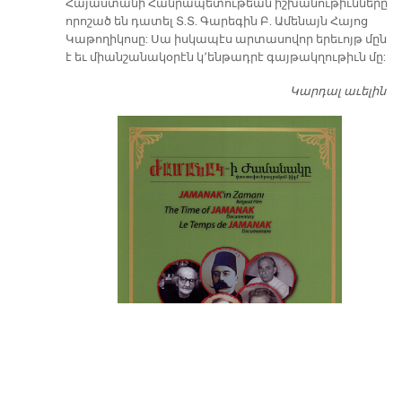
​Հայաստանի Հանրապետութեան իշխանութիւնները
որոշած են դատել Տ.Տ. Գարեգին Բ. Ամենայն Հայոց
Կաթողիկոսը: Սա իսկապէս արտասովոր երեւոյթ մըն
է եւ միանշանակօրէն կ՚ենթադրէ գայթակղութիւն մը:
Կարդալ աւելին
Դ