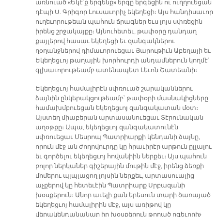
առնուած «Եկէ՛ք երգենք» երգը երգեցին ու ուղղուեցան
դէպի Ս. Գրիգոր Լուսաւորիչ եկեղեցի։ Այս հանդիսաւոր
ուղեւորութեան պահուն ճրագներ եւս լոյս սփռեցին
իրենց շրջակայքը։ Այնուհետեւ, թափօրը դանդաղ
քայլերով հասաւ եկեղեցի եւ զանգակներու
ղօղանջներով դիմաւորուեցաւ Յարութիւն Աբեղայի եւ
Եկեղեցւոյ թաղային խորհուրդի անդամներուն կողմէ՝
գլխաւորութեամբ ատենապետ Լեւոն Շատեանի։
Եկեղեցւոյ համալիրէն սփռուած շարականներու
ձայնին ընկերակցութեամբ՝ թափօրի մասնակիցները
համախմբուեցան եկեղեցւոյ զանգակատան մօտ։
Այստեղ միաբերան արտասանուեցաւ Տէրունական
աղօթքը։ Ապա, եկեղեցւոյ զանգակատունէն
սփռուեցաւ Մեսրոպ Պատրիարքի կենդանի ձայնը,
որուն մէջ ան ժողովուրդը կը հրաւիրէր արթուն ըլլալու
եւ գործելու եկեղեցւոյ հովանիին ներքեւ։ Այս պահուն
բոլոր ներկաներ գիշերային մութին մէջ, իրենց ձեռքի
մոմերու պլպլացող լոյսին ներքեւ, արտասուալից
աչքերով կը հետեւէին Պատրիարք Սրբազանի
խօսքերուն։ Անոր աւելի քան երեսուն տարի ծառայած
եկեղեցւոյ համալիրին մէջ, այս առիթով կը
վերակենդանանար իր խօսքերուն թողած ոգեւորիչ