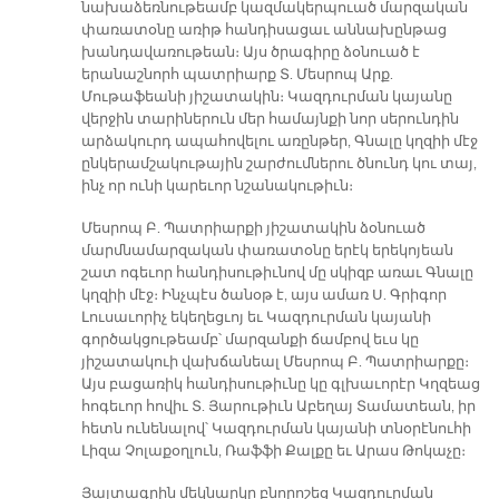
նախաձեռնութեամբ կազմակերպուած մարզական
փառատօնը առիթ հանդիսացաւ աննախընթաց
խանդավառութեան։ Այս ծրագիրը ձօնուած է
երանաշնորհ պատրիարք Տ. Մեսրոպ Արք.
Մութաֆեանի յիշատակին։ Կազդուրման կայանը
վերջին տարիներուն մեր համայնքի նոր սերունդին
արձակուրդ ապահովելու առընթեր, Գնալը կղզիի մէջ
ընկերամշակութային շարժումներու ծնունդ կու տայ,
ինչ որ ունի կարեւոր նշանակութիւն։
Մեսրոպ Բ. Պատրիարքի յիշատակին ձօնուած
մարմնամարզական փառատօնը երէկ երեկոյեան
շատ ոգեւոր հանդիսութիւնով մը սկիզբ առաւ Գնալը
կղզիի մէջ։ Ինչպէս ծանօթ է, այս ամառ Ս. Գրիգոր
Լուսաւորիչ եկեղեցւոյ եւ Կազդուրման կայանի
գործակցութեամբ՝ մարզանքի ճամբով եւս կը
յիշատակուի վախճանեալ Մեսրոպ Բ. Պատրիարքը։
Այս բացառիկ հանդիսութիւնը կը գլխաւորէր Կղզեաց
հոգեւոր հովիւ Տ. Յարութիւն Աբեղայ Տամատեան, իր
հետն ունենալով՝ Կազդուրման կայանի տնօրէնուհի
Լիզա Չոլաքօղլուն, Ռաֆֆի Քալքը եւ Արաս Թոկաչը։
Յայտագրին մեկնարկը բնորոշեց Կազդուրման