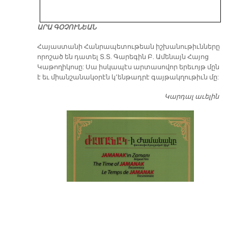
ԱՐԱ ԳՕՉՈՒՆԵԱՆ
​Հայաստանի Հանրապետութեան իշխանութիւնները
որոշած են դատել Տ.Տ. Գարեգին Բ. Ամենայն Հայոց
Կաթողիկոսը: Սա իսկապէս արտասովոր երեւոյթ մըն
է եւ միանշանակօրէն կ՚ենթադրէ գայթակղութիւն մը:
Կարդալ աւելին
Դ