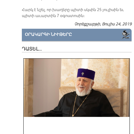
Հարկ է նշել, որ խաղերը պիտի սկսին 25 յուլիսին եւ
պիտի աւարտին 7 օգոստոսին։
Չորեքշաբթի, Յուլիս 24, 2019
ՕՐԱԿԱՐԳԻ ՆԻՒԹԵՐԸ
ԴԱՏԵԼ…