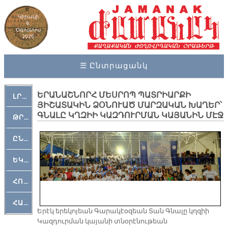
Կիրակի
9,
Օգոստոս
2026
☰ Ընտրացանկ
ԵՐԱՆԱՇՆՈՐՀ ՄԵՍՐՈՊ ՊԱՏՐԻԱՐՔԻ
ԼՐԱՀՈՍ
ՅԻՇԱՏԱԿԻՆ ՁՕՆՈՒԱԾ ՄԱՐԶԱԿԱՆ ԽԱՂԵՐ՝
ԳՆԱԼԸ ԿՂԶԻԻ ԿԱԶԴՈՒՐՄԱՆ ԿԱՅԱՆԻՆ ՄԷՋ
ԹՐՔԱՀԱՅ ԿԵԱՆՔ
ԸՆԿԵՐԱՄՇԱԿՈՒԹԱՅԻՆ
ԵԿԵՂԵՑԱԿԱՆ
ՀՈԳԵՄՏԱՒՈՐ
ՀԱՐԹԱԿ
Երէկ երեկոյեան Գարակէօզեան Տան Գնալը կղզիի
Կազդուրման կայանի տնօրէնութեան