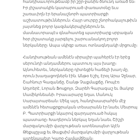
հանդիսաւորութեամբ իր շըր-ջանին ծնունդ առած են։
Իր յիշատակին կատարուած փառատօնը եւս
շառաւիղն էր երանաշնորհ պատրիարքի
աշխատութիւններուն։ Հայր սուրբը շնորհակալութիւն
յայտնեց բոլոր կազմակերպիչներուն եւ
մասնաւորապէս գնահատեց պատրիարք սրբազան
հօր յիշատակը յարգելու շարուանակող բոլոր
ներկաները։ Ապա սկիզբ առաւ ոտնագնդակի մրցումը։
Հանդիսութեան ամենէն սիրալիր պահերէն էր երէց
սերունդի անդամներու պատուոյ այս խաղը։
Այնուհետեւ, ներկաները դիտեցին հաճելի խաղ մը,
որուն խաղացողներն էին. Անթօ Եշիլ, Էրօլ Արա Չընար,
Շահնուր Գազանճը, Շանթ Չաքմաքճը, Ռոպէռ
Աղտերէ, Լորան Ֆոսքոլօ, Զարեհ Գարագաշ եւ Յակոբ
Մամիկոնեանի։ Իրաւարարը եղաւ Մանուկ
Սարայտարեան։ Մինչ այդ, հանդիսասրահին մէջ
ամենէն հետաքրքրական տեսարանն էր նաեւ Մեսրոպ
Բ. Պատրիարքի նկարով զարդարուած հսկայ
պաստառը։ Խաղերուն ներկայ եղան նաեւ Շիշլի
մարզակումբի վարչութեան ատենապետ Ալէն
Թեքպըչաք եւ Թաքսիմ մարզակումբի վարչութեան
ատենապետ Կարօ Համամճեան։