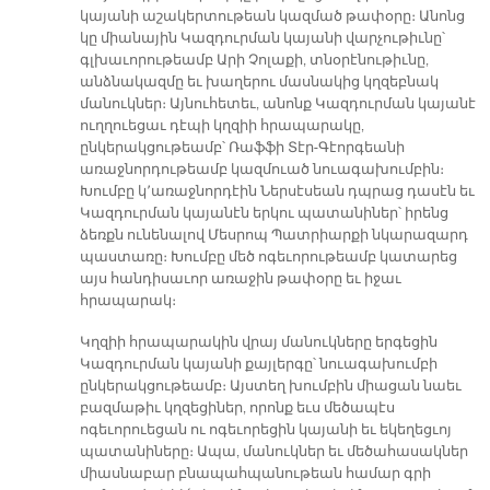
կայանի աշակերտութեան կազմած թափօրը։ Անոնց
կը միանային Կազդուրման կայանի վարչութիւնը՝
գլխաւորութեամբ Արի Չոլաքի, տնօրէնութիւնը,
անձնակազմը եւ խաղերու մասնակից կղզեբնակ
մանուկներ։ Այնուհետեւ, անոնք Կազդուրման կայանէ
ուղղուեցաւ դէպի կղզիի հրապարակը,
ընկերակցութեամբ՝ Ռաֆֆի Տէր-Գէորգեանի
առաջնորդութեամբ կազմուած նուագախումբին։
Խումբը կ՚առաջնորդէին Ներսէսեան դպրաց դասէն եւ
Կազդուրման կայանէն երկու պատանիներ՝ իրենց
ձեռքն ունենալով Մեսրոպ Պատրիարքի նկարազարդ
պաստառը։ Խումբը մեծ ոգեւորութեամբ կատարեց
այս հանդիսաւոր առաջին թափօրը եւ իջաւ
հրապարակ։
Կղզիի հրապարակին վրայ մանուկները երգեցին
Կազդուրման կայանի քայլերգը՝ նուագախումբի
ընկերակցութեամբ։ Այստեղ խումբին միացան նաեւ
բազմաթիւ կղզեցիներ, որոնք եւս մեծապէս
ոգեւորուեցան ու ոգեւորեցին կայանի եւ եկեղեցւոյ
պատանիները։ Ապա, մանուկներ եւ մեծահասակներ
միասնաբար բնապահպանութեան համար գրի