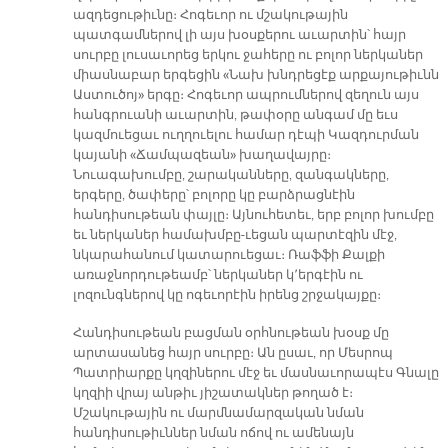
ազդեցութիւնը։ Հոգեւոր ու մշակութային
պատգամներով լի այս խօսքերու աւարտին՝ հայր
սուրբը լուսաւորեց երկու ջահերը ու բոլոր ներկաներ
միասնաբար երգեցին «Նախ խնդրեցէք արքայութիւնն
Աստուծոյ» երգը։ Հոգեւոր ապրումներով զեղուն այս
հանգրուանի աւարտին, թափօրը անգամ մը եւս
կազմուեցաւ ուղղուելու համար դէպի Կազդուրման
կայանի «Ճամպազեան» խաղավայրը։
Նուագախումբը, շարականները, զանգակները,
երգերը, ծափերը՝ բոլորը կը բարձրացնէին
հանդիսութեան փայլը։ Այնուհետեւ, երբ բոլոր խումբը
եւ ներկաներ համախմբը-ւեցան պարտէզին մէջ,
նկարահանում կատարուեցաւ։ Ռաֆֆի Քալքի
առաջնորդութեամբ՝ ներկաներ կ՚երգէին ու
լոզունգներով կը ոգեւորէին իրենց շրջակայքը։
Հանդիսութեան բացման օրհնութեան խօսք մը
արտասանեց հայր սուրբը։ Ան ըսաւ, որ Մեսրոպ
Պատրիարքը կղզիներու մէջ եւ մասնաւորապէս Գնալը
կղզիի վրայ անթիւ յիշատակներ թողած է։
Մշակութային ու մարմնամարզական նման
հանդիսութիւններ նման ոճով ու ամենայն