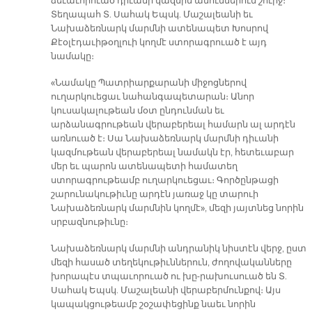
ձեւաւորուած դիւանի կազմին անուններուն շուրջ։
Տեղապահ Տ. Սահակ Եպսկ. Մաշալեանի եւ
Նախաձեռնարկ մարմնի ատենապետ Խոսրով
Քէօլէդաւիթօղլուի կողմէ ստորագրուած է այդ
նամակը։
«Նամակը Պատրիարքարանի միջոցներով
ուղարկուեցաւ նահանգապետարան։ Անոր
կուսակալութեան մօտ ընդունման եւ
արձանագրութեան վերաբերեալ համարն ալ արդէն
առնուած է։ Սա Նախաձեռնարկ մարմնի դիւանի
կազմութեան վերաբերեալ նամակն էր, հետեւաբար
մեր եւ պարոն ատենապետի համատեղ
ստորագրութեամբ ուղարկուեցաւ։ Գործընթացի
շարունակութիւնը արդէն յառաջ կը տարուի
Նախաձեռնարկ մարմնին կողմէ», մեզի յայտնեց նորին
սրբազնութիւնը։
Նախաձեռնարկ մարմնի անդրանիկ նիստէն վերջ, ըստ
մեզի հասած տեղեկութիւններուն, ժողովականները
խորապէս տպաւորուած ու խը-րախուսուած են Տ.
Սահակ Եպսկ. Մաշալեանի վերաբերմունքով։ Այս
կապակցութեամբ շօշափեցինք նաեւ նորին