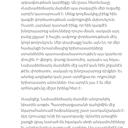
սրբազնութեան կարծիքը։ Ան ըսաւ հետեւեալը.
«Նախաձեռնարկ մարմնի պա-րագային մեր ուզածը
արդէն կատարուած է։ Մենք կողմնակից չէինք հին
կազմի փորձառութեան ամբողջովին մսխուելուն։
Ուստի, յարմար դատած էինք, որ հին կազմէն
խնդրայարոյց անունները դուրս մնան, սակայն այդ
բանը չըլլար՝ ի հաշիւ ամբողջ փորձառութեան մէկ
կողմ թողուելուն։ Մեր փափաքը նաեւ այն էր, որ մեր
համայնքի խոստմնալից երիտասարդները
ստանձնէին պատասխանատուութիւն այս կարեւոր
փուլին։ Ի վերջոյ, փառք Աստուծոյ, այդպէս ալ եղաւ։
Նախաձեռնարկ մարմնին մէջ այժմ կան հին շրջանէն
թէեւ փորձառու, սակայն ոչ խնդրայարոյց դէմքեր։ Եւ
անոնց առընթեր կան շատ արժէքաւոր, ողջունելի
երիտասարդ անուններ։ Սա արդէն լաւ է եւ մեր
օրհնութիւնը միշտ իրենց հետ է։
«Նայեցէք, Նախաձեռնարկ մարմնի անդրանիկ
նիստին առթիւ Պատրիարքարանի դահլիճին մէջ
նկարահանուած խմբանկարը շատ յատկանշական է։
Այդ դրուագը ունի իր պատգամը։ Այնտեղ առաջին
շարքի վրայ նստած են իգական սեռի անդամուհիները
եւ անոնց ետեւը շարուած՝ այրերը։ Այս պատկերէն կը