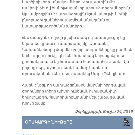
կարծիքի փոխանակումներու ձեւաչափին մէջ,
ամփոփ ձեւով ծանօթացան իրարու մօտեցումներուն։
Այս ամբողջին մէջ առանցքային նշանակութիւն ունի
ընտրացուցակներու այժմէականացման ու
կատարելագործման խնդիրը։
«Ես առաջին ժողովի լոյսին տակ ուրախացուցիչ կը
նկատեմ գլխաւոր պարագայ մը։ Արդարեւ,
Նախաձեռնարկ մարմնի բոլոր անդամները կը բաժնեն
նոյն ուղղութիւնը, դէմ են ժամանակ կորսնցնելու եւ
ընդհանրապէս կը հաւատան համախոհութեան։ Այս
բոլորը մեր յաջողութեան համար կարեւոր
գրաւականներ են», մեզի յայտնեց Սարօ Պենկլեան։
Հարկ է նշել, որ Նախաձեռնարկ մարմնի հերթական
ժողովները տեղի պիտի ունենան իւրաքանչիւր
երկուշաբթի, Պատրիարքարանի մէջ, շաբաթական
դրութեամբ։
Չորեքշաբթի, Յուլիս 24, 2019
ՕՐԱԿԱՐԳԻ ՆԻՒԹԵՐԸ