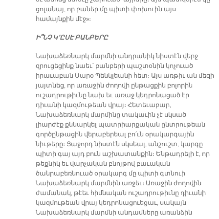
ցոլանայ, որ բաներ մը պիտի փոխուին այս
համայնքին մէջ»։
Ի՞ՆՉ Կ՚ԸՍԷ ԲԱՆԲԵՐԸ
Նախաձեռնարկ մարմնի անդրանիկ նիստէն վերջ
զրուցեցինք նաեւ՝ բանբերի պաշտօնին կոչուած
իրաւաբան Սարօ Պենկլեանի հետ։ Այս առթիւ ան մեզի
յայտնեց, որ առաջին ժողովի ընթացքին բոլորին
ուշադրութիւնը նախ եւ առաջ կեդրոնացած էր
դիւանի կազմութեան վրայ։ Հետեւաբար,
Նախաձեռնարկ մարմինը տակաւին չէ սկսած
լիարժէք քննարկել պատրիարքական ընտրութեան
գործընթացին վերաբերեալ բո՛ւն օրակարգային
նիւթերը։ Յաջորդ նիստէն սկսեալ, անշուշտ, կարգը
պիտի գայ այդ բուն աշխատանքին։ Ենթադրելի է, որ
թեքնիկ եւ վարչական բնոյթով բաւական
ծանրաբեռնուած օրակարգ մը պիտի գտնուի
Նախաձեռնարկ մարմնին առջեւ։ Առաջին ժողովին
ժամանակ, թէեւ հիմնական ուշադրութիւնը դիւանի
կազմութեան վրայ կեդրոնացուեցաւ, սակայն
Նախաձեռնարկ մարմնի անդամները առանձին