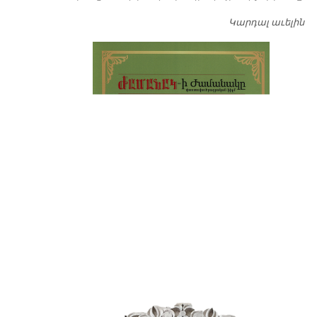
Կարդալ աւելին
Դ