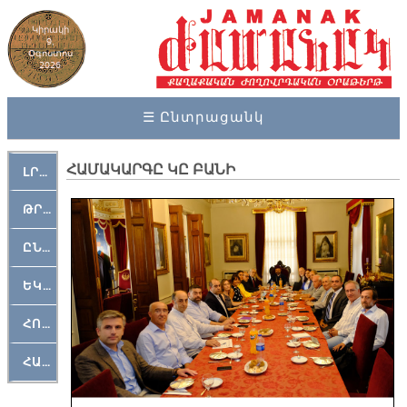
Կիրակի
9,
Օգոստոս
2026
☰ Ընտրացանկ
ՀԱՄԱԿԱՐԳԸ ԿԸ ԲԱՆԻ
ԼՐԱՀՈՍ
ԹՐՔԱՀԱՅ ԿԵԱՆՔ
ԸՆԿԵՐԱՄՇԱԿՈՒԹԱՅԻՆ
ԵԿԵՂԵՑԱԿԱՆ
ՀՈԳԵՄՏԱՒՈՐ
ՀԱՐԹԱԿ