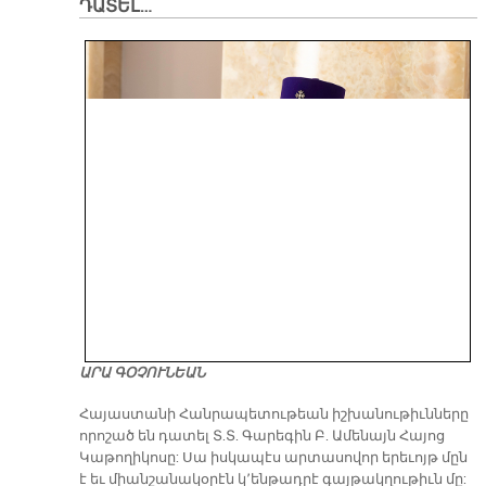
ԴԱՏԵԼ…
ԱՐԱ ԳՕՉՈՒՆԵԱՆ
​Հայաստանի Հանրապետութեան իշխանութիւնները
որոշած են դատել Տ.Տ. Գարեգին Բ. Ամենայն Հայոց
Կաթողիկոսը: Սա իսկապէս արտասովոր երեւոյթ մըն
է եւ միանշանակօրէն կ՚ենթադրէ գայթակղութիւն մը: