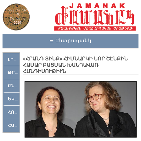
Երկուշաբթի
10,
Օգոստոս
2026
☰ Ընտրացանկ
«ՀՐԱՆԴ ՏԻՆՔ» ՀԻՄՆԱՐԿԻ ՆՈՐ ՇԷՆՔԻՆ
ԼՐԱՀՈՍ
ՀԱՄԱՐ ԲԱՑՄԱՆ ԽԱՆԴԱՎԱՌ
ՀԱՆԴԻՍՈՒԹԻՒՆ
ԹՐՔԱՀԱՅ ԿԵԱՆՔ
ԸՆԿԵՐԱՄՇԱԿՈՒԹԱՅԻՆ
ԵԿԵՂԵՑԱԿԱՆ
ՀՈԳԵՄՏԱՒՈՐ
ՀԱՐԹԱԿ