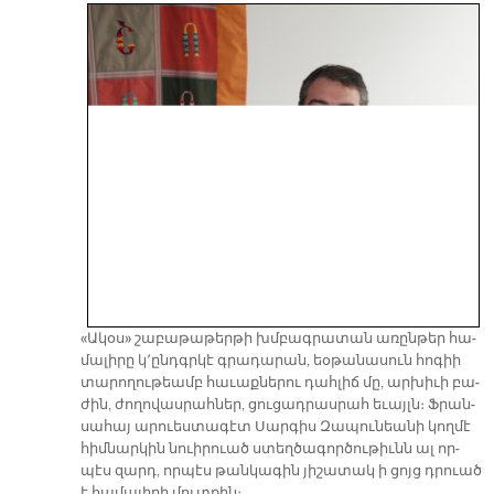
«Ա­կօս» շա­բա­թա­թեր­թի խմբագ­րա­տան ա­ռըն­թեր հա­
մա­լի­րը կ՚ընդգր­կէ գրա­դա­րան, եօ­թա­նա­սուն հո­գիի
տա­րո­ղու­թեամբ հա­ւաք­նե­րու դահ­լիճ մը, ար­խի­ւի բա­
ժին, ժո­ղո­վաս­րահ­ներ, ցու­ցադ­րաս­րահ ե­ւայլն։ Ֆրան­
սա­հայ ա­րուես­տա­գէտ Սար­գիս Զա­պու­նեա­նի կող­մէ
հիմ­նար­կին նուի­րուած ստեղ­ծա­գոր­ծու­թիւնն ալ որ­
պէս զարդ, որ­պէս թան­կա­գին յի­շա­տակ ի ցոյց դրուած
է հա­մա­լի­րի մուտ­քին։