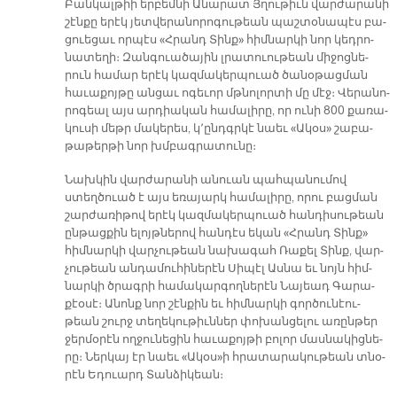
Բան­կալ­թիի եր­բեմ­նի Ա­նա­րատ Յղու­թիւն վար­ժա­րա­նի
շէն­քը ե­րէկ յետ­վե­րա­նո­րո­գու­թեան պաշ­տօ­նա­պէս բա­
ցուե­ցաւ որ­պէս «Հրանդ Տինք» հիմ­նար­կի նոր կեդ­րո­
նա­տե­ղի։ Զան­գուա­ծա­յին լրա­տուու­թեան մի­ջոց­նե­
րուն հա­մար ե­րէկ կազ­մա­կեր­պուած ծա­նօ­թաց­ման
հա­ւա­քոյ­թը ան­ցաւ ո­գե­ւոր մթնո­լոր­տի մը մէջ։ Վե­րա­նո­
րո­գեալ այս ար­դիա­կան հա­մա­լի­րը, որ ու­նի 800 քա­ռա­
կու­սի մեթր մա­կե­րես, կ՚ընդգր­կէ նաեւ «Ա­կօս» շա­բա­
թա­թեր­թի նոր խմբագ­րա­տու­նը։
Նախ­կին վար­ժա­րա­նի ա­նուան պահ­պա­նու­մով
ստեղծուած է այս ե­ռա­յարկ հա­մա­լի­րը, ո­րու բաց­ման
շար­ժա­ռի­թով ե­րէկ կազ­մա­կեր­պուած հան­դի­սու­թեան
ըն­թաց­քին ե­լոյթ­նե­րով հան­դէս ե­կան «Հրանդ Տինք»
հիմ­նար­կի վար­չու­թեան նա­խա­գահ Ռա­քել Տինք, վար­
չու­թեան ան­դա­մու­հի­նե­րէն Սի­պէլ Աս­նա եւ նոյն հիմ­
նար­կի ծրագ­րի հա­մա­կար­գող­նե­րէն Նա­յեադ Գա­րա­
քէօ­սէ։ Ա­նոնք նոր շէն­քին եւ հիմ­նար­կի գոր­ծու­նէու­
թեան շուրջ տե­ղե­կու­թիւն­ներ փո­խան­ցե­լու ա­ռըն­թեր
ջեր­մօ­րէն ող­ջու­նե­ցին հա­ւա­քոյ­թի բո­լոր մաս­նա­կից­նե­
րը։ Ներ­կայ էր նաեւ «Ա­կօս»ի հրա­տա­րա­կու­թեան տնօ­
րէն Ե­դուարդ Տան­ձի­կեան։