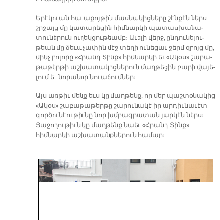
Ե­րէ­կուան հա­ւա­քոյ­թին մաս­նա­կից­նե­րը շէն­քէն ներս
շրջայց մը կա­տա­րե­ցին հիմ­նար­կի պա­տաս­խա­նա­
տու­նե­րուն ու­ղեկ­ցու­թեամբ։ Ա­ւե­լի վերջ, ըն­դու­նե­լու­
թեան մը ձե­ւա­չա­փին մէջ տե­ղի ու­նե­ցաւ ջերմ զրոյց մը,
մինչ բո­լո­րը «Հրանդ Տինք» հիմ­նար­կի եւ «Ա­կօս» շա­բա­
թա­թեր­թի աշ­խա­տա­կից­նե­րուն մաղ­թե­ցին բա­րի վա­յե­
լում եւ նո­րա­նոր նուա­ճում­ներ։
Այս առ­թիւ մենք եւս կը մաղ­թենք, որ մեր պաշ­տօ­նա­կից
«Ա­կօս» շա­բա­թա­թեր­թը շա­րու­նա­կէ իր ար­դիւ­նա­ւէտ
գոր­ծու­նէու­թիւ­նը նոր խմբագ­րա­տան յար­կէն ներս։
Յաջողութիւն կը մաղթենք նաեւ «Հրանդ Տինք»
հիմնարկի աշխատանքներուն համար։