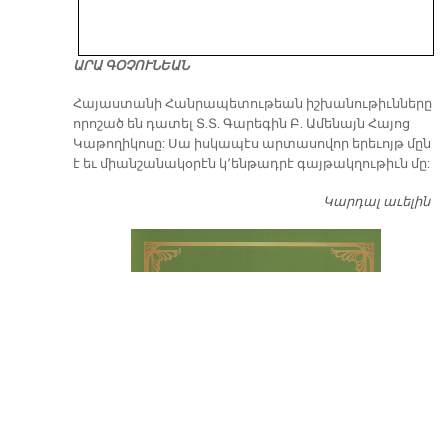
ԱՐԱ ԳՕՉՈՒՆԵԱՆ
​Հայաստանի Հանրապետութեան իշխանութիւնները
որոշած են դատել Տ.Տ. Գարեգին Բ. Ամենայն Հայոց
Կաթողիկոսը: Սա իսկապէս արտասովոր երեւոյթ մըն
է եւ միանշանակօրէն կ՚ենթադրէ գայթակղութիւն մը:
Կարդալ աւելին
Դ