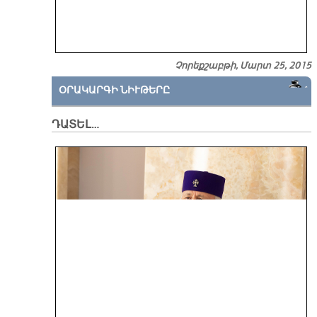
Չորեքշաբթի, Մարտ 25, 2015
ՕՐԱԿԱՐԳԻ ՆԻՒԹԵՐԸ
ԴԱՏԵԼ…