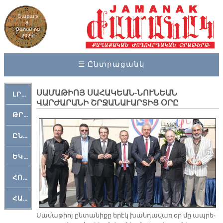
Շաբաթ
8,
Օգոստոս
2026
☰ Ընտրացանկ
ՍԱՄԱԹԻՈՅ ՍԱՀԱԿԵԱՆ-ՆՈՒՆԵԱՆ
ԼՐԱՀՈՍ
ՎԱՐԺԱՐԱՆԻ ՇՐՋԱՆԱՒԱՐՏԻՑ ՕՐԸ
ԹՐՔԱՀԱՅ ԿԵԱՆՔ
ԸՆԿԵՐԱՄՇԱԿՈՒԹԱՅԻՆ
ԵԿԵՂԵՑԱԿԱՆ
ՀՈԳԵՄՏԱՒՈՐ
ՀԱՐԹԱԿ
Սա­մա­թիոյ ըն­տա­նի­քը ե­րէկ խան­դա­վառ օր մը ապ­րե­