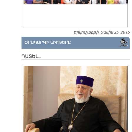
Երկուշաբթի, Մայիս 25, 2015
ՕՐԱԿԱՐԳԻ ՆԻՒԹԵՐԸ
ԴԱՏԵԼ…