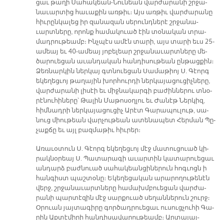
ցաւ թա­ղի Սա­հա­կեան-Նու­նեան վար­ժա­րա­նի շրջա­
նա­ւար­տից հա­ւա­քին առ­թիւ։ Այս առ­թիւ վար­ժա­րա­նը
հիւ­րըն­կա­լեց իր զա­նա­զան սե­րունդ­նե­րէ շրջա­նա­
ւարտ­նե­րը, ո­րոնք հա­մա­կուած էին տօ­նա­կան տրա­
մադ­րու­թեամբ։ Ինչ­պէս ա­մէն տա­րի, այս տա­րի եւս 25-
ա­մեայ եւ 40-ա­մեայ յո­բե­լեար շրջա­նա­ւարտ­նե­րը մե­
ծա­րուե­ցան ա­ւան­դա­կան հան­դի­սու­թեան ըն­թաց­քին։
Ձեռ­նար­կին ներ­կայ գտնուե­ցան Սա­մա­թիոյ Ս. Գէորգ
ե­կե­ղեց­ւոյ թա­ղա­յին խոր­հուր­դի ներ­կա­յա­ցու­ցիչ­նե­րը,
վար­ժա­րա­նի լի­սէի եւ միջ­նա­կար­գի բա­ժին­նե­րու տնօ­
րէ­նու­հի­նե­րը՝ Թալին Մա­թո­սօղ­լու եւ Ժա­նէթ Ներ­կիզ,
հիմ­նադ­րի ներ­կա­յա­ցու­ցիչ Ա­րէտ Գա­րա­պու­լութ, սա­
նուց միու­թեան վար­չու­թեան ա­տե­նա­պետ Հեր­ման Պը­
չաք­ճը եւ այլ բազ­մա­թիւ հիւ­րեր։
Ա­ռա­ւօ­տուն Ս. Գէորգ ե­կե­ղեց­ւոյ մէջ մա­տու­ցուած կի­
րակ­նօ­րեայ Ս. Պա­տա­րա­գի ա­ւար­տին կա­տա­րուե­ցաւ
ան­դարձ բաժ­նուած սա­հա­կեան­ցի­նե­րուն հոգ­ւոցն ի
հան­գիստ պաշ­տօ­նը։ Ե­կե­ղե­ցա­կան ա­րա­րո­ղու­թե­նէն
վերջ, շրջա­նա­ւարտ­նե­րը հա­մախմ­բուե­ցան վար­ժա­
րա­նի պար­տէ­զին մէջ սար­քուած սե­ղան­նե­րուն շուրջ։
Օ­րուան յայ­տա­գի­րը գոր­ծադ­րուե­ցաւ ու­սուց­չու­հի Գա­
րին Աքտէ­մի­րի հան­դի­սա­վա­րու­թեամբ։ Ար­տա­յայ­