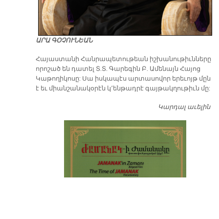
ԱՐԱ ԳՕՉՈՒՆԵԱՆ
​Հայաստանի Հանրապետութեան իշխանութիւնները
որոշած են դատել Տ.Տ. Գարեգին Բ. Ամենայն Հայոց
Կաթողիկոսը: Սա իսկապէս արտասովոր երեւոյթ մըն
է եւ միանշանակօրէն կ՚ենթադրէ գայթակղութիւն մը:
Կարդալ աւելին
Դ