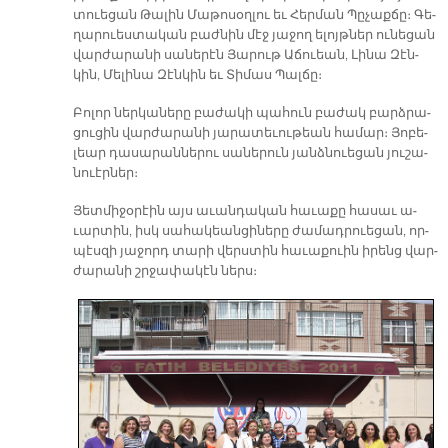
տուե­ցան Թա­լին Մա­թո­սօղ­լու եւ Հեր­ման Պը­չաք­ճը։ Գե­
ղա­րուես­տա­կան բաժ­նին մէջ յաջող ե­լոյթ­ներ ու­նե­ցան
վար­ժա­րա­նի սա­նե­րէն Յա­րութ Ա­ճուեան, Լի­նա Զէն­
կին, Մե­լի­նա Զէն­կին եւ Տի­մաս Պալ­ճը։
Բո­լոր ներ­կա­նե­րը բա­ժա­կի պա­հուն բա­ժակ բարձ­րա­
ցու­ցին վար­ժա­րա­նի յա­րա­տե­ւու­թեան հա­մար։ Յո­բե­
լեար դա­սա­րան­նե­րու սա­նե­րուն յանձ­նուե­ցան յու­շա­
նուէր­ներ։
Յետ­մի­ջօ­րէին այս ա­ւան­դա­կան հա­ւա­քը հա­սաւ ա­
ւար­տին, իսկ սա­հա­կեան­ցի­նե­րը ժա­մադ­րուե­ցան, որ­
պէս­զի յա­ջորդ տա­րի վերս­տին հա­ւա­քուին ի­րենց վար­
ժա­րա­նի շրջա­փա­կէն ներս։