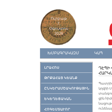
Ուրբաթ
7,
Օգոստոս
2026
ԽՄԲԱԳՐԱԿԱԶՄ
ԿԱՊ
ԼՐԱՀՈՍ
ԴԷՊԻ 
ՀԱՐԿ
ԹՐՔԱՀԱՅ ԿԵԱՆՔ
Պատ­րիար
ԸՆԿԵՐԱՄՇԱԿՈՒԹԱՅԻՆ
կղզիի Ս.
տան­գու
ցին հի­
ԵԿԵՂԵՑԱԿԱՆ
նա­ցու­
ու­նե­նա
ՀՈԳԵՄՏԱՒՈՐ