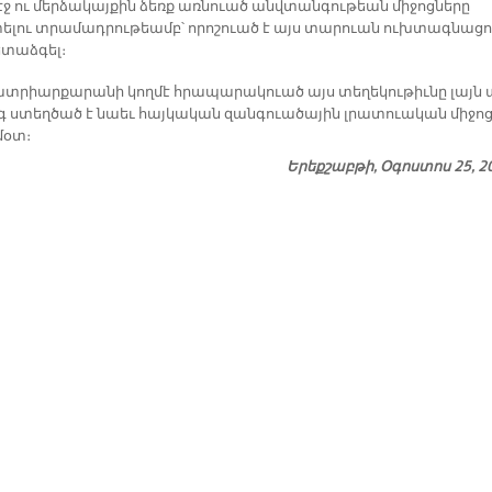
էջ ու մեր­ձա­կայ­քին ձեռք առ­նուած անվ­տան­գու­թեան մի­ջոց­նե­րը
­լու տրա­մադ­րու­թեամբ՝ ո­րո­շուած է այս տա­րուան ուխ­տագ­նա­ցո
ե­տաձ­գել։
ատ­րիար­քա­րա­նի կող­մէ հրա­պա­րա­կուած այս տե­ղե­կու­թիւ­նը լայն 
 ստեղ­ծած է նաեւ հայկա­կան զան­գուա­ծա­յին լրա­տուա­կան մի­ջոց
 մօտ։
Երեքշաբթի, Օգոստոս 25, 2