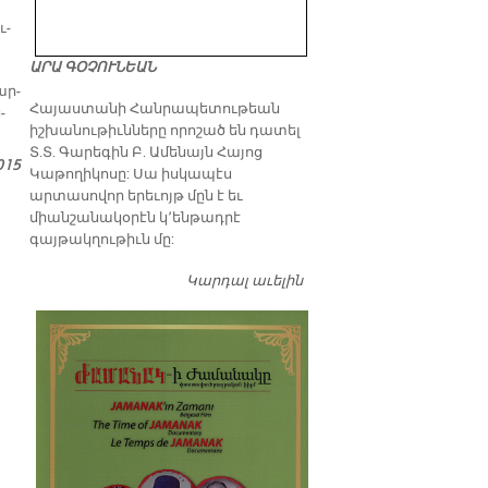
ւ­
ԱՐԱ ԳՕՉՈՒՆԵԱՆ
ար­
​Հայաստանի Հանրապետութեան
­
իշխանութիւնները որոշած են դատել
Տ.Տ. Գարեգին Բ. Ամենայն Հայոց
015
Կաթողիկոսը: Սա իսկապէս
արտասովոր երեւոյթ մըն է եւ
միանշանակօրէն կ՚ենթադրէ
գայթակղութիւն մը:
Կարդալ աւելին
Դատել…