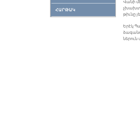
Վա­նի մ
չխախ­տե
ՀԱՐԹԱԿ
թիւ­նը յ
Ե­րէկ Պ
ձա­գանգ
նե­րուն