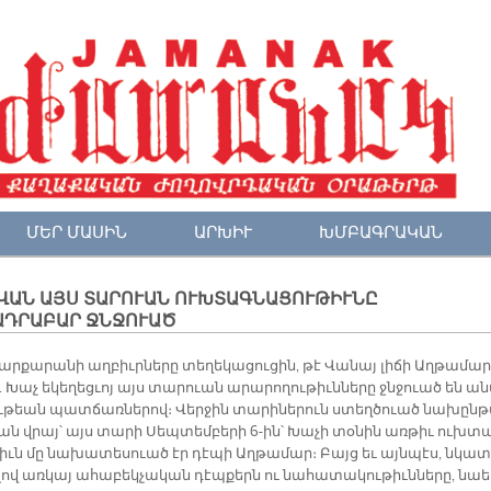
ՄԵՐ ՄԱՍԻՆ
ԱՐԽԻՒ
ԽՄԲԱԳՐԱԿԱՆ
ՎԱՆ ԱՅՍ ՏԱՐՈՒԱՆ ՈՒԽՏԱԳՆԱՑՈՒԹԻՒՆԸ
ԱԴՐԱԲԱՐ ՋՆՋՈՒԱԾ
­քա­րա­նի աղ­բիւր­նե­րը տե­ղե­կա­ցու­ցին, թէ Վա­նայ լի­ճի Աղ­թա­մար
 Խաչ ե­կե­ղեց­ւոյ այս տա­րուան ա­րա­րո­ղու­թիւն­նե­րը ջնջուած են ան
­թեան պատ­ճառ­նե­րով։ Վեր­ջին տա­րի­նե­րուն ստեղծուած նա­խըն­
ման վրայ՝ այս տա­րի Սեպ­տեմ­բե­րի 6-ին՝ Խա­չի տօ­նին առ­թիւ ուխ­տ
թիւն մը նա­խա­տե­սուած էր դէ­պի Աղ­թա­մար։ Բայց եւ այն­պէս, նկա­
­լով առ­կայ ա­հա­բեկ­չա­կան դէպ­քերն ու նա­հա­տա­կու­թիւն­նե­րը, նաե