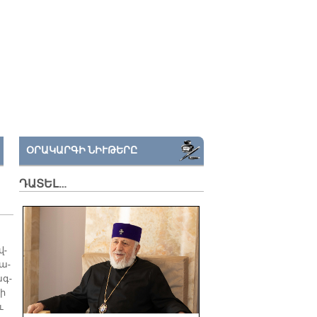
ՕՐԱԿԱՐԳԻ ՆԻՒԹԵՐԸ
ԴԱՏԵԼ…
վ­
թա­
ագ­
տի
ւ