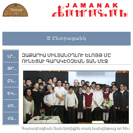
Ուրբաթ
7,
Օգոստոս
2026
☰ Ընտրացանկ
ԶԱՔԱՐԻԱ ՄԻԼՏԱՆՕՂԼՈՒ ԵԼՈՅԹ ՄԸ
ԼՐԱՀՈՍ
ՈՒՆԵՑԱՒ ԳԱՐԱԿԷՕԶԵԱՆ ՏԱՆ ՄԷՋ
ԹՐՔԱՀԱՅ ԿԵԱՆՔ
ԸՆԿԵՐԱՄՇԱԿՈՒԹԱՅԻՆ
ԵԿԵՂԵՑԱԿԱՆ
ՀՈԳԵՄՏԱՒՈՐ
ՀԱՐԹԱԿ
Գա­րա­կէօ­զեան Տան եր­դի­քին տակ նա­խըն­թաց օր հիւ­