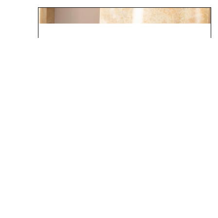
ԱՐԱ ԳՕՉՈՒՆԵԱՆ
​Հայաստանի Հանրապետութեան իշխանութիւնները
որոշած են դատել Տ.Տ. Գարեգին Բ. Ամենայն Հայոց
Կաթողիկոսը: Սա իսկապէս արտասովոր երեւոյթ մըն
է եւ միանշանակօրէն կ՚ենթադրէ գայթակղութիւն մը: