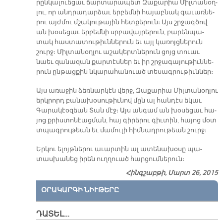
րըն­կա­լուե­ցաւ ճար­տա­րա­պետ Զա­քա­րիա Միլ­տա­նօղ­
լու, որ անդ­րա­դար­ձաւ եր­բեմ­նի հա­յաբ­նակ գա­ւառ­նե­
րու այժ­մու մշա­կու­թա­յին հետ­քե­րուն։ Այս շրջագ­ծով
ան խօ­սե­ցաւ եր­բեմ­նի սրբա­վայ­րե­րուն, բա­րեն­պա­
տակ հաս­տա­տու­թիւն­նե­րուն եւ այլ կա­ռոյց­նե­րուն
շուրջ։ Միլ­տա­նօղ­լու ա­շա­կերտ­նե­րուն ցոյց տուաւ
նաեւ զա­նա­զան քար­տէս­ներ եւ իր շրջա­գա­յու­թիւն­նե­
րուն ըն­թաց­քին նկա­րա­հա­նուած տե­սագ­րու­թիւն­ներ։
Այս ա­ռա­ջին ձեռ­նար­կէն վերջ, Զաքարիա Միլ­տա­նօղ­լու
երկ­րորդ բա­նա­խօ­սու­թիւ­նով մըն ալ հան­դէս ե­կաւ
Գարակէօզեան Տան մէջ։ Այս ան­գամ ան խօ­սե­ցաւ հա­
յոց քրիս­տո­նէաց­ման, հայ գի­րե­րու գիւ­տին, հա­յոց մօտ
տպագ­րու­թեան եւ մա­մու­լի հիմ­նադ­րու­թեան շուրջ։
Եր­կու ե­լոյթ­նե­րու ա­ւար­տին ալ ա­տե­նա­խօ­սը պա­
տաս­խա­նեց ի­րեն ուղ­ղուած հար­ցում­նե­րուն։
Հինգշաբթի, Մարտ 26, 2015
ՕՐԱԿԱՐԳԻ ՆԻՒԹԵՐԸ
ԴԱՏԵԼ…