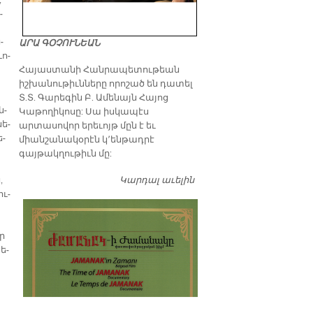
,
­
­
ԱՐԱ ԳՕՉՈՒՆԵԱՆ
ւո­
​Հայաստանի Հանրապետութեան
իշխանութիւնները որոշած են դատել
Տ.Տ. Գարեգին Բ. Ամենայն Հայոց
ն­
Կաթողիկոսը: Սա իսկապէս
նե­
արտասովոր երեւոյթ մըն է եւ
ե­
միանշանակօրէն կ՚ենթադրէ
գայթակղութիւն մը:
Կարդալ աւելին
Դատել…
,
ու­
որ
ե­