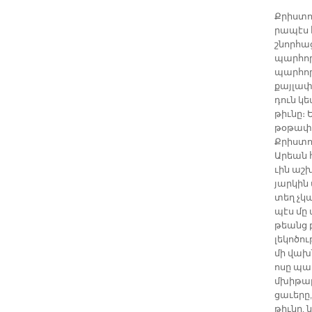
Քրիս­տո
րա­պէս 
շնոր­հաց
պար­հոր
պար­հոր
քայ­լա­
դուն կեա
թիւ­նը։ 
թօ­թա­փե
Քրիս­տո
Ա­րեան 
ւին աշ­
յար­կին
տեղ չկա
պէս մը տ
թեանց բ
լե­կո­ծո
մի վախ­
ո­սը պատ
մխի­թա­ր
ցա­ւե­րը
թիւ­նը,