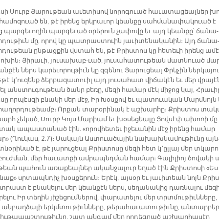
­սի Սուրբ Յա­րու­թեան ա­ւե­տի­սով նո­րո­գուած հա­ւա­տա­ցեալ­ներ խո
հա­մո­զուած են, թէ ի­րենց երկ­րա­ւոր կեան­քը սահ­մա­նա­փա­կուած է
 պար­գե­ւո­ղին պար­գե­ւած օ­րե­րուն չա­փո­վը եւ այդ կեան­քը՝ ճա­նա­
­դու­թիւն մը, ո­րով կը պատ­րաս­տուին յա­ւի­տե­նա­կա­նին։ Այդ ճա­նա
­դու­թեան ըն­թաց­քին վստահ են, թէ Քրիս­տոս կը հե­տե­ւի ի­րենց ա­մ
փո­խին։ Յի­րա­ւի, յու­սա­խա­բ-ւած, յու­սա­հա­տու­թեան մատ­նուած մա
ն­քէն ներս կա­րե­ւո­րու­թիւն կը զգե­նու Յա­րու­ցեալ Փրկչին ներ­կա­յու
Ե­թէ կ­՚ու­զենք ձեր­բա­զա­տուիլ այդ յու­սա­հատ վի­ճա­կէն եւ մեր վրա­յէ
լ անս­տու­գու­թեան ծանր բե­ռը, մե­զի հա­մար մէկ մի­ջոց կայ, Հրա­ւի­
­սը որ­պէս­զի բնա­կի մեր մէջ, Իր Խօս­քով եւ պատուա­կան Մարմ­նոյն 
հա­ղոր­դու­թեամբ։ Որ­քան տա­րօ­րի­նակ է աշ­խար­հը։ Քրիս­տոս տա­կ
խարհ չե­կած, Սուրբ Կոյս Մա­րիամ եւ խօ­սե­ցեա­լը Յով­սէփ ա­խո­ռի մը
 տակ ա­պաս­տա­նած էին. «ո­րով­հե­տեւ ի­ջե­ւա­նին մէջ ի­րենց հա­մար
ր» (Ղու­կաս, 2.7)։ Սա­կայն Աս­տուա­ծա­յին նա­խախ­նա­մու­թիւ­նը այն
նօ­րի­նած է, թէ յա­րու­ցեալ Քրիս­տո­սը մե­զի հետ կ­՚ըլ­լայ մեր տկա­րո
ուժ­ման, մեր հա­ւատ­քի ամ­րապնդ­ման հա­մար։ Գա­լի­լիոյ ծո­վա­կի 
ւ­թեան պա­հուն ա­ռա­քեալ­ներ ա­կան­ջա­լուր ե­ղած էին Քրիս­տո­սի «Ես
նաք» սրտապն­դիչ խօս­քե­րուն։ Ե­րէկ, այ­սօր եւ յա­ւի­տեան նոյն Քրի
­րաստ է բնա­կե­լու մեր կեան­քէն ներս, սե­ղա­նա­կից դառ­նա­լու մե­զի
ե­լու Իր տե­ղին յի­շե­ցում­նե­րով, փա­րա­տե­լու մեր տրտմու­թիւն­նե­րը,
, ան­բաղ­ձա­լի երկմ­տու­թիւն­նե­րը, թե­րա­հա­ւա­տու­թիւ­նը, ան­տար­բե­ր
 նիւ­թա­պաշ­տու­թիւ­նը, շատ ան­գամ մեր որ­դեգ­րած աշ­խար­հա­սէր