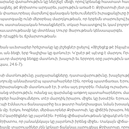
տա­րա­նը վստա­հու­թիւն կը ներշն­չէ մե­զի, ո­րով կրնանք հաս­տատ հա­
յաց­նել, թէ Քրիս­տոս ար­դա­րեւ յա­րու­թիւն ա­ռած է։ Քրիս­տո­սի յետ յ
 փա­ռա­ւո­րեալ մարմ­նով զա­նա­զան ե­րե­ւում­նե­րէն իւ­րա­քան­չիւ­րը 
 պատգա­մը ու­նի մե­րօ­րեայ մարդ­կու­թեան, որ եր­բեմն տա­րուե­լով 
 ու սա­տա­նա­յա­կան հո­սանք­նե­րէն, տկար հա­ւատ­քով եւ կամ բո­լո­րո
հա­ւա­տու­թեամբ կը մօ­տե­նայ Սուրբ Յա­րու­թեան կեն­սա­պար­գեւ
­լի դէպ­քին եւ ճշմար­տու­թեան։
եան ա­ւե­տա­բեր հրեշ­տա­կը կը յի­շեց­նէր ը­սե­լով. «­Յի­շե­ցէք թէ ինչ­պէս
ւ ան ձե­զի, երբ Գա­լի­լիա կը գտնուէր։ Կ­՚ը­սէր թէ պէտք է մար­դու Որ
ա­ւոր մար­դոց ձեռ­քը մատ­նուի, խա­չուի եւ եր­րորդ օ­րը յա­րու­թիւն ա
­կաս, 24.6-7)։
սի մատ­նու­թիւ­նը, չար­չա­րանք­նե­րը, դա­տա­վա­րու­թիւ­նը, խա­չե­լու­թ
ա­ղու­մը ան­նա­խա­դէպ պա­տա­հար­ներ էին, ո­րոնց պատ­ճա­ռաւ Ե­րու
 ի­րա­րան­ցու­մի մատ­նուած էր, ի տես այդ բո­լո­րին։ Ո­մանց ու­րա­խու­
­մանց տխրու­թիւն, ո­մանց ալ զար­մանք առ­թող պա­տա­հար­նե­րու մա
բեր հա­մո­զում­նե­րու տէր մար­դիկ ի­րա­րու մի­ջեւ կը խօ­սէին։ Ե­րու­ս
դէ­պի Էմ­մա­ւուս ճա­նա­պար­հը եւս թատր հան­դի­սա­ցաւ նման խօ­սակ
 մը։ Եր­կու հո­գի­ներ, մեր­ձա­ւոր­ներ Քրիս­տո­սի, կը վի­ճէին ի­րա­րու հ
էմ կար­ծիք­ներ կը յայտ­նէին։ Ի­րենց վի­ճա­բա­նու­թեան կի­զա­կէտն էր
Քրիս­տոս, որ յա­նակն­կալս կը յայտ­նուի ի­րենց մի­ջեւ։ Սա­կայն վի­ճա­
թեամբ տա­րուած­ներ չեն կրնար ճանչ­նալ յա­րու­ցեալ Քրիս­տո­սը, ո­րո