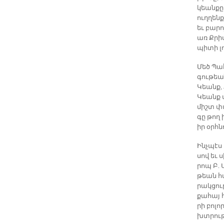
կեան­քը 
ուղ­ղենք
եւ բա­րո
առ Քրիս­
պի­տի լո
Մեծ Պա­
գու­թեա
Կեանք, Ք
Կեանք մտ
միշտ փառ
գը թող ի
իր օրհ­ն
Ինչ­պէս 
սով եւ ս
րոպ Բ. 
թեան հա­
րակ­ցու­
քա­հայ հ
րի բո­լո
խտրու­