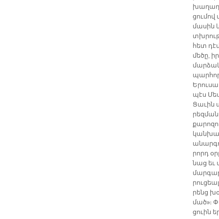
խա­ղա­ղ
ցու­մով 
մա­սին 
տխրու­թ
հետ դէմ 
մե­ծը, ի
մար­ձա­
պար­հորդ
Ե­րու­սա
պէս Մե­
Ցա­ւին ա
րեզ­մա­ն
քա­րո­զո
կան­խա­
ա­նար­գո
րորդ օ­ր
նաց եւ մ
մար­գա­ր
րու­ցեալ
րենց խօս
մած»։ Փր
ցուին եր