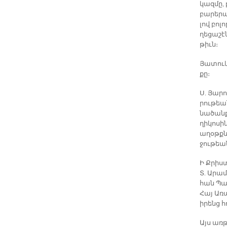
կազ­մը,
բա­րե­րա
լով բո­լ
ղե­ցա­շէ
թիւն։
Յա­տուկ 
քը։
Ս. Յա­րո
րու­թեա
նա­ծան­ք
ղի­կո­սի
ա­ղօթք­
ջու­թեա
Ի Քրիս­տ
Տ. Ա­րամ
հան Պատ
Հայ Ա­ռա
ի­րենց հ
Այս առ­թ