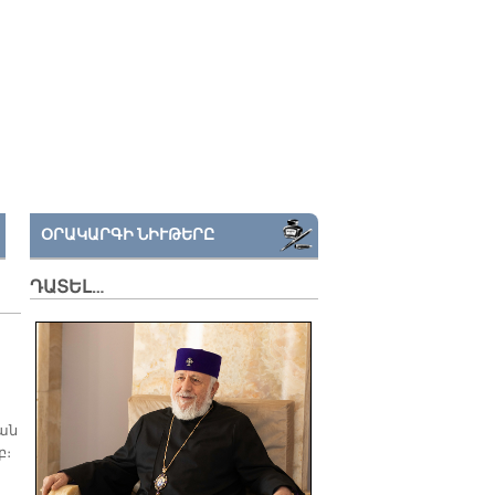
ՕՐԱԿԱՐԳԻ ՆԻՒԹԵՐԸ
ԴԱՏԵԼ…
եան
բ։