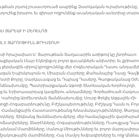
ւ­թեան լոյ­սով լու­սա­ւո­րուած ապ­րինք Զատ­կա­կան ու­րա­խու­թիւ­նը,
դուինք ի­րա­րու եւ զի­րար ող­ջու­նենք ա­ւան­դա­կան ա­ւե­տի­սը տա­ր
Ս ՅԱ­ՐԵԱՒ Ի ՄԵ­ՌԵ­ԼՈՑ
Լ Է ՅԱ­ՐՈՒ­ԹԻՒՆՆ ՔՐԻՍ­ՏՈ­ՍԻ
­սի հրա­շա­փառ Ս. Յա­րու­թեան Տա­ղա­ւա­րին ա­ռի­թով կը շնոր­հա­ւո­
ա­քե­լա­կան Մայր Ե­կե­ղեց­ւոյ բո­լոր զա­ւակ­ներն անխ­տիր, եւ քրիս­տո
ջեր­մա­գին սի­րով կ­ÿող­ջու­նենք մեր Հո­գե­ւո­րա­կան Դա­սու ան­դամ­ն
ա­զան Ե­պիս­կո­պոսն ու Միա­բան Հայ­րե­րը, Քա­հա­նա­յից Դա­սը, Գալ­
խ­տի Քոյ­րը, Սար­կա­ւա­գաց եւ Դպրաց Դա­սե­րը, Գաղ­թա­կա­նաց Օ­ժ
ձ­նա­խում­բը, Պատ­րիար­քա­կան Ա­թո­ռի Տնտե­սա­կան Խոր­հուր­դի,
ց եւ Ե­րի­տա­սար­դաց կազ­մե­րու ան­դամ­նե­րը, Գոր­ծա­ծուած Հա­գու
ւ Կա­հո­յից Ար­ժե­ւոր­ման Յանձ­նա­խում­բը, Սուրբ Փրկիչ Ազ­գա­յին Հի­
ո­ցի Հո­գա­բար­ձու­թիւ­նը, Բժշկա­պե­տու­թիւ­նը, Բժշկաց Դասն ու Բոյ
ը, Հա­մայն­քա­յին Հաս­տա­տու­թեանց Խնա­մա­կա­լու­թիւն­նե­րը, Թա­ղա­
դ­նե­րը, Տիկ­նանց Յանձ­նա­խում­բե­րը, մեր հա­մայն­քա­յին վար­ժա­րա
իմ­նա­դիր­նե­րը, Տնօ­րէն­նե­րը, Հո­գա­բար­ձու­թիւն­նե­րը, Ու­սուց­չաց Դա­ս
խ­նամ Մար­մին­նե­րը, Սա­նուց Միու­թիւն­նե­րը եւ բո­լոր մար­դա­սի­րա
շա­կու­թա­յին մար­մին­նե­րը, Հայ Մամ­լոյ Խմբա­գիր­նե­րը եւ ողջ Անձ­ն