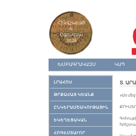
Հինգշաբթի
6,
Օգոստոս
2026
ԽՄԲԱԳՐԱԿԱԶՄ
ԿԱՊ
ԼՐԱՀՈՍ
Տ. ԱՐ
ԹՐՔԱՀԱՅ ԿԵԱՆՔ
«Առ մեզ
ՔՐԻՍ­ՏՈ
ԸՆԿԵՐԱՄՇԱԿՈՒԹԱՅԻՆ
Գո­հու­թ
ԵԿԵՂԵՑԱԿԱՆ
հրեշ­տա­
ՀՈԳԵՄՏԱՒՈՐ