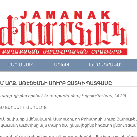
ՄԵՐ ՄԱՍԻՆ
ԱՐԽԻՒ
ԽՄԲԱԳՐԱԿԱՆ
ԱՄ ԱՐՔ. ԱԹԷՇԵԱՆԻ ՍՈՒՐԲ ԶԱՏԿԻ ՊԱՏԳԱՄԸ
 ագիր. զի ընդ երեկս է եւ տարաժամեալ է օրս» (Ղուկաս, 24.29)
Ս ՅԱ­ՐԵԱՒ Ի ՄԵ­ՌԵ­ԼՈՑ
իւն եւ փառք Ա­մե­նա­կա­լին Աս­տու­ծոյ, որ Քրիս­տո­սի Սուրբ Յա­րու­թ
կա­ւանդ ա­ւե­տի­սը այս տա­րի եւս ըն­կա­լե­ցինք հո­գե­ւոր ցնծու­թեամ