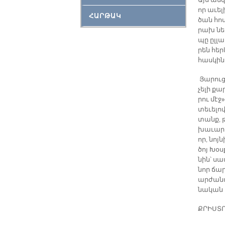
Այս ան­զ
որ ա­ւե­
ՀԱՐԹԱԿ
ծան հո­ս
րախ ներ
պը ըլ­լա
րեն հեր­
հաս­կին 
Յա­րու­
չե­լի քա­
րու մէջ»
տե­ւե­լո
տանք, թէ
խա­ւա­րի
որ, նոյ­
ծոյ Խօս­
նին՝ սա­
նոր ճար­
ար­ժա­նա
նա­կան կ
ՔՐԻՍ­ՏՈ