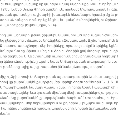
եւ ե­սա­կեդ­րոն կեանք մը վա­րե­լու սխալ սկզբուն­քը։ Բաւ է, որ հրա­ւ
 Ի­րեն։ Լսենք Սուրբ Գիր­քի բա­ռե­րուն, ո­րոնց­մէ կ­՚ար­տա­ցո­լան հո­գե­
­յա­կան զար­թօն­քի, աշ­խար­հի խա­ւա­րէն հե­ռա­նա­լու հրա­ւէր մը եւ յո
տոս. «Արթն­ցիր, դուն որ կը ննջես, եւ կանգ­նէ մե­ռել­նե­րէն, ու Քրիս­
ւ­սա­ւո­րէ քեզ» (Ե­փե­սա­ցիս, 5.14)։
հոց ա­պաշ­խա­րու­թեան շրջա­նին կա­տա­րուած Ա­րե­ւա­գա­լի Ժա­մեր­
նց ըն­թաց­քին տե­ւա­պէս եր­գե­ցինք. «­Ճա­նա­պարհ, Ճշմար­տու­թիւն ե
րիս­տոս. ա­ռաջ­նոր­դէ մեր հո­գի­նե­րը, որ­պէս­զի երկ­րէն եր­կինք ել­լեն
նե­լու Դու­ռը, Յի­սուս, մեզ եւս Հօր եւ Հո­գիին քով մտցուր, որ­պէս­զի
ք եր­գենք»։ Ս. Ա­ւե­տա­րա­նի ու­սու­ցում­նե­րէն բղխած այս հո­գե­ւոր 
ր կեն­սու­նա­կու­թիւ­նը պա­հէ նաեւ Ս. Յա­րու­թեան տա­ղա­ւա­րին եւս
ու­թիւն­նե­րը ա­լիք ա­լիք տա­րա­ծուին նաեւ յե­տա­գայ օ­րե­րուն։
միշտ, Քրիս­տո­սի Ս. Յա­րու­թեան այս տա­ղա­ւա­րին եւս հա­ւատ­քով, յ
ի­րով կը շա­րու­նա­կենք ա­ղօ­թել մեր սի­րե­լի Հո­գե­ւոր Պե­տին՝ Ն. Ա. Տ. Մ
Ս. Պատ­րիար­քին հա­մար։ Վստահ ենք, որ իբ­րեւ նշան հա­ւատ­քի միո
ւա­տա­ցեալ­ներ եւս կու գան միա­նալ մե­զի, ա­պա­ւի­նե­լով ա­ղօթ­քի 
թեան։ Կը շա­րու­նա­կենք ա­ղօ­թել նաեւ հա­րե­ւան՝ Սու­րիա­հայ եւ Ի­ր
ա­մայնք­նե­րու մեր եղ­բայր­նե­րուն ու քոյ­րե­րուն, ինչ­պէս նաեւ նոյն ե
ր հայ­րե­նա­կից­նե­րուն հա­մար, ա­ռանց ցե­ղի, կրօն­քի եւ դա­ւա­նան­քի
թեան։