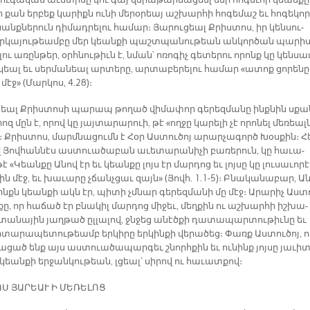
ու­գա­կան ա­ւե­տի­սը կու գայ վե­րա­թար­մաց­նել մեր հո­գե­ւոր կեան­քը
լի քան եր­բեք կա­րիքն ու­նի մե­րօ­րեայ աշ­խար­հի հո­գե­մաշ եւ հո­գե­կոր
անք­նե­րուն դի­մադ­րե­լու հա­մար։ Յա­րու­ցեալ Քրիս­տոս, իր կեն­սու­
­կա­յու­թեամ­բը մեր կեան­քի պաշտ­պա­նու­թեան ան­կոր­ծան պա­րիս
­լու ա­ռըն­թեր, օրհ­նու­թիւն է, նման՝ ո­ռո­գիչ գե­տե­րու ո­րոնք կը կեն­սա­
կեալ եւ սեր­մա­նեալ ար­տե­րը, ար­տա­բե­րե­լու հա­մար «ա­տոք ցո­րե­նը
մէջ» (Մար­կոս, 4.28)։
ցեալ Քրիս­տո­սի պա­րապ թո­ղած վի­մա­փոր գե­րեզ­մա­նը ինք­նին սքա
րոզ մըն է, ո­րով կը յայ­տա­րա­րուի, թէ «ող­ջը կա­րե­լի չէ ո­րո­նել մե­ռեալ­
։ Ք­րիս­տոս, մարմ­նա­ցումն է Հօր Աս­տու­ծոյ ա­րար­չա­գործ Խօս­քին։ Հ
վ Յով­հան­նէս աս­տուա­ծա­բան ա­ւե­տա­րա­նի­չի բա­ռե­րուն, կը հա­ւա­
 «Կեան­քը Ա­նով էր եւ կեան­քը լոյս էր մար­դոց եւ լոյ­սը կը լու­սա­ւո­րէ
ն մէջ, եւ խա­ւա­րը չճանչ­ցաւ զայն» (Յով­հ. 1.1-5)։ Բ­նա­կա­նա­բար, Ան
նինքն կեան­քի ակն էր, պի­տի չմնար գե­րեզ­մա­նի մը մէջ։ Ա­րա­րիչ Աս­տ
քը, որ հա­ճած էր բնա­կիլ մար­դոց մի­ջեւ, մեղ­քին ու աշ­խար­հի իշ­խա­
տա­նա­յին յաղ­թած ըլ­լա­լով, ջնջեց ա­նէծ­քի դա­տա­պար­տու­թիւ­նը եւ
տա­րա­պե­տու­թեամբ եր­կի­րը եր­կին­քի վե­րա­ծեց։ Փառք Աս­տու­ծոյ, 
­ցած ենք այս աս­տուա­ծա­պար­գեւ շնորհ­քին եւ ու­նինք յոյ­սը յա­ւի­տ
եան­քի եր­ջան­կու­թեան, լցեալ՝ սի­րով ու հա­ւատ­քով։
Ս ՅԱ­ՐԵԱՒ Ի ՄԵ­ՌԵ­ԼՈՑ