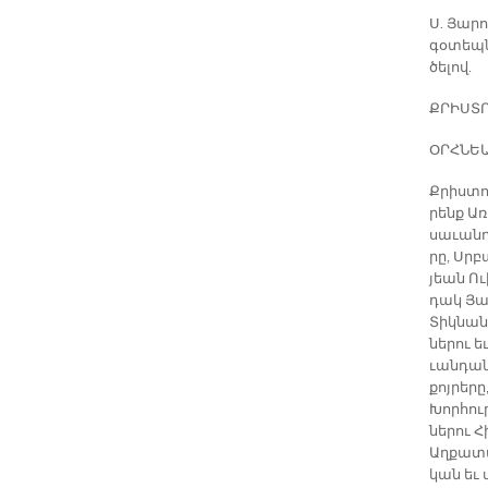
Ս. Յա­րո
գօ­տեպն­
ծե­լով.
ՔՐԻՍ­ՏՈ
ՕՐՀ­ՆԵԱ
Քրիս­տո
րենք Ա­ռ
սա­ւանդ 
րը, Սրբ
յեան Ու
դակ Յան
Տիկ­նան
նե­րու ե
ւան­դա­ն
քոյ­րե­ր
Խոր­հուր
նե­րու Հ
Աղ­քա­տա
կան եւ մ