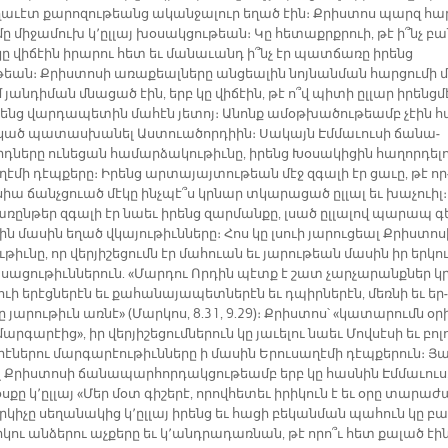
ա­ւէտ քա­րո­զու­թեանց ա­կան­ջա­լուր ե­ղած էին։ Քրիս­տոս պարզ հա
մը մի­ջա­մուխ կ­՚ըլ­լայ խօ­սակ­ցու­թեան։ Կը հե­տաքրք­րուի, թէ ի՞նչ բա
կը վի­ճէին ի­րա­րու հետ եւ մա­նա­ւանդ ի՞նչ էր պատ­ճա­ռը ի­րենց
եան։ Քրիս­տո­սի ա­ռա­քեալ­նե­րը ան­ցեա­լին նոյ­նան­ման հար­ցու­մի 
յան­դի­ման մնա­ցած էին, երբ կը վի­ճէին, թէ ո՞վ պի­տի ըլ­լար ի­րենց­մ
­րենց վար­դա­պե­տին մա­հէն յե­տոյ։ Ա­նոնք ա­մօթ­խա­ծու­թեամբ չէին հ
կած պա­տաս­խա­նել Աս­տուա­ծոր­դիին։ Սա­կայն Էմ­մա­ւու­սի ճա­նա­
­նե­րը ու­նե­ցան հա­մար­ձա­կու­թիւ­նը, ի­րենց Խօ­սա­կի­ցին հա­ղոր­դե­լ
­ղէ­մի դէպ­քե­րը։ Ի­րենց ար­տա­յայ­տու­թեան մէջ զգա­լի էր ցա­ւը, թէ որ
սիա ճանչ­ցուած մէ­կը ինչ­պէ՞ս կրնար տկա­րա­ցած ըլ­լալ եւ խա­չուիլ։
­ռըն­թեր զգա­լի էր նաեւ ի­րենց զար­ման­քը, լսած ըլ­լա­լով պա­րապ գ
ին մա­սին ե­ղած վկա­յու­թիւն­նե­րը։ Հոս կը լսուի յա­րու­ցեալ Քրիս­տո­ս
ւ­թիւ­նը, որ վեր­յի­շե­ցումն էր մա­հուան եւ յա­րու­թեան մա­սին իր եր­կո
սա­ցու­թիւն­նե­րուն. «Մար­դու Որ­դին պէտք է շատ չար­չա­րանք­ներ կր
ւի ե­րէց­նե­րէն եւ քա­հա­նա­յա­պետ­նե­րէն եւ դպիր­նե­րէն, մեռ­նի եւ եր­
ը յա­րու­թիւն առ­նէ» (Մար­կոս, 8.31, 9.29)։ Ք­րիս­տոս՝ «կա­տա­րումն օ­ր
ար­գա­րէից», իր վեր­յի­շե­ցում­նե­րուն կը յա­ւե­լու նաեւ Մով­սէ­սի եւ բո­լ
է­նե­րու մար­գա­րէու­թիւն­նե­րը ի մա­սին Ե­րու­սա­ղէ­մի դէպ­քե­րուն։ Յա
 Քրիս­տո­սի ճա­նա­պար­հոր­դակ­ցու­թեամբ երբ կը հաս­նին Էմ­մա­ւուս,
­քը կ­՚ըլ­լայ «Մեր մօտ գի­շե­րէ, ո­րով­հե­տեւ ի­րի­կուն է եւ օ­րը տա­րա­ժ
­կի­չը սե­ղա­նա­կից կ­՚ըլ­լայ ի­րենց եւ հա­ցի բե­կան­ման պա­հուն կը բա
­կու ան­ձե­րու աչ­քե­րը եւ կ­՚անդ­րա­դառ­նան, թէ ո­րո՞ւ հետ քա­լած էին