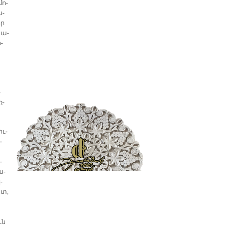
մո­
ա­
իր
խա­
­
­
ռ­
իւ­
­
­
ա­
­
ետ,
ւն