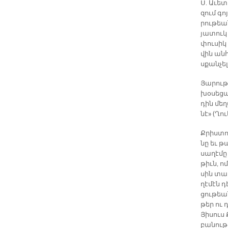
Ս. Ա­ւե­
զում գո­
րու­թեան
յա­տուկ
փու­սիկ
վին ան­
սքան­չե
Յա­րու­թ
խօ­սե­ցա
դին մե­ղ
նէ» (Ղու
Քրիս­տո­
նը եւ թ
սա­ղէ­մը
թիւն, ո
սին տար­
ղէ­մէն 
ցու­թեան
թեր ու դ
Յի­սուս 
բա­նու­