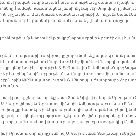
 բա­րե­սի­րա­կան եւ կրթա­կան հաս­տա­տու­թեանց սա­տա­րող ազ­նիւ
ր­նե­րը, հա­մայն հա­ւա­տա­ցեալ եւ սի­րե­ցեալ մեր ժո­ղո­վուր­դը մաղ­թ
ո­րին եր­ջա­նիկ Ս. Զատկուան տօ­նա­կա­տա­րու­թիւն, ինչ­պէս նաեւ ե­կե
ն, կրթա­նուէր եւ բա­րե­սէր գոր­ծու­նէու­թեանց լիա­կա­տար յա­ջո­ղու­
օրհ­նու­թեամբ կ՚ող­ջու­նենք եւ կը շնոր­հա­ւո­րենք Կրե­տէի Հայ հա­մա
ւ­թեան տա­ղա­ւա­րին ա­ռի­թով կը շա­րու­նա­կենք ա­ղօ­թել վասն բա­րօ
ն եւ ան­սա­սա­նու­թեան Մայր Ա­թոռ Ս. Էջ­միած­նի։ Մեր որ­դիա­կան ակ
ը կը յղենք Նո­րին Սրբու­թիւն Տ. Տ. Գա­րե­գին Բ. Ա­մե­նայն Հա­յոց Կա­թ
ն։ Կը հայ­ցենք Նո­րին Սրբու­թեան եւ Մայր Ա­թո­ռի ողջ միա­բա­նու­թե
նե­րը Նո­րին Ա­մե­նա­պա­տուու­թիւն Տ. Մես­րոպ Ս. Պատ­րիարք Հօր ա­ռ
ն հա­մար։
ոս սի­րով կը շնոր­հա­ւո­րենք Մե­ծի Տանն Կի­լի­կիոյ Նո­րին Սրբու­թիւն 
 Ա. Կա­թո­ղի­կո­սը եւ Ե­րու­սա­ղէ­մի Նո­րին Ա­մե­նա­պա­տուու­թիւն Տ. Նու
­րիար­քը, հան­դերձ ի­րենց միա­բա­նա­կից վա­նա­կան հայ­րե­րով, նա
­քե­լա­կան Ե­կե­ղեց­ւոյ բո­լոր ա­ռա­քե­լա­գործ վի­ճա­կա­ւոր­նե­րը, հան­դ
ո­գե­ւո­րա­կան դա­սե­րով վստահ ըլ­լա­լով, թէ բո­լո­րը ա­ղօ­թա­կից են մե­
իւ ի Քրիս­տոս սի­րով ող­ջու­նե­լով, Ս. Յա­րու­թեան Տա­ղա­ւա­րի մեր շն