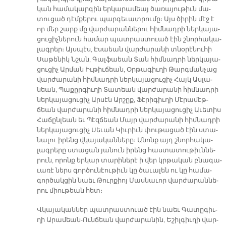
կան հա­մա­կար­գին եր­կա­րա­մեայ ծա­ռա­յու­թիւն մա­
տու­ցած դէմ­քե­րու պար­գե­ւատ­րու­մը։ Այս ծի­րին մէջ է
որ մեր շարք մը վար­ժա­րան­նե­րու հիմ­նադ­րի ներ­կա­յա­
ցու­ցիչ­նե­րուն հա­մար պատ­րաս­տուած էին շնոր­հա­կա­
լագ­րեր։ Այս­պէս, Է­սաեան վար­ժա­րա­նի տնօ­րէ­նու­հի
Սա­թե­նիկ Նշան, Գալ­ֆաեան Տան հիմ­նադ­րի ներ­կա­յա­
ցու­ցիչ Ար­ման Իւ­թիւ­ճեան, Օր­թա­գիւ­ղի Թարգ­ման­չաց
վար­ժա­րա­նի հիմ­նադ­րի ներ­կա­յա­ցու­ցիչ Հայկ Աս­լա­
նեան, Պա­քըր­գիւ­ղի Տա­տեան վար­ժա­րա­նի հիմ­նադ­րի
ներ­կա­յա­ցու­ցիչ Ար­սէն Ար­շըք, Ֆէ­րի­գիւ­ղի Մէրա­մէթ­
ճեան վար­ժա­րա­նի հիմ­նադ­րի ներ­կա­յա­ցու­ցիչ Ա­ւե­տիս
Հա­ճըն­լեան եւ Պէզ­ճեան Մայր վար­ժա­րա­նի հիմ­նադ­րի
ներ­կա­յա­ցու­ցիչ Սե­ւան Կիւ­րիւն փու­թա­ցած էին ստա­
նա­լու ի­րենց վկա­յա­կան­նե­րը։ Ա­նոնք այդ շնոր­հա­կա­
լագ­րե­րը ստա­ցան յա­նուն ի­րենց հաս­տա­տու­թիւն­նե­
րուն, ո­րոնք եր­կար տա­րի­նե­րէ ի վեր կրթա­կան բնա­գա­
ւա­ռէ ներս գոր­ծու­նէու­թիւն կը ծա­ւա­լեն ու կը հա­մա­
գոր­ծակ­ցին նաեւ Թուր­քիոյ Մաս­նա­ւոր վար­ժա­րան­նե­
րու միու­թեան հետ։
Վկա­յա­կան­ներ պատ­րաս­տուած էին նաեւ Գա­տը­գիւ­
ղի Ա­րա­մեան-Ուն­ճեան վար­ժա­րա­նին, Ե­շիլ­գիւ­ղի վար­