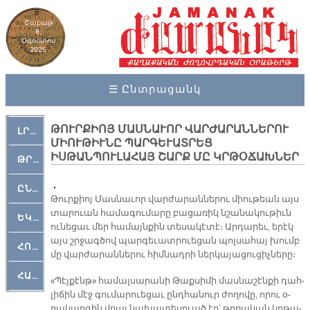
Շաբաթ
8,
Օգոստոս
2026
☰ Ընտրացանկ
ԹՈՒՐՔԻՈՅ ՄԱՍՆԱՒՈՐ ՎԱՐԺԱՐԱՆՆԵՐՈՒ
ԼՐԱՀՈՍ
ՄԻՈՒԹԻՒՆԸ ՊԱՐԳԵՒԱՏՐԵՑ
ԻՍԹԱՆՊՈՒԼԱՀԱՅ ՇԱՐՔ ՄԸ ԿՐԹՕՃԱԽՆԵՐ
ԹՐՔԱՀԱՅ ԿԵԱՆՔ
ԸՆԿԵՐԱՄՇԱԿՈՒԹԱՅԻՆ
Թուր­քիոյ Մաս­նա­ւոր վար­ժա­րան­նե­րու միու­թեան այս
տարուան հա­մա­գու­մա­րը բա­ցա­ռիկ նշա­նա­կու­թիւն
ԵԿԵՂԵՑԱԿԱՆ
ու­նե­ցաւ մեր հա­մայն­քին տե­սա­կէ­տէ։ Ար­դա­րեւ, ե­րէկ
այս շրջագ­ծով պար­գե­ւատ­րուե­ցան պոլ­սա­հայ խումբ
ՀՈԳԵՄՏԱՒՈՐ
մը վար­ժա­րան­նե­րու հիմ­նադ­րի ներ­կա­յա­ցու­ցիչ­նե­րը։
ՀԱՐԹԱԿ
«Պէյ­քէնթ» հա­մալ­սա­րա­նի Թաքսի­մի մաս­նա­շէն­քի դահ­
լի­ճին մէջ գու­մա­րուե­ցաւ ընդ­հա­նուր ժո­ղո­վը, ո­րու օ­
րա­կար­գին վրայ նա­խա­տե­սուած էր՝ թրքա­կան կրթա­