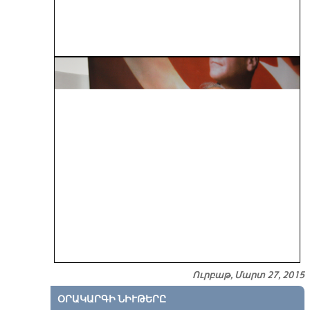
Ուրբաթ, Մարտ 27, 2015
ՕՐԱԿԱՐԳԻ ՆԻՒԹԵՐԸ