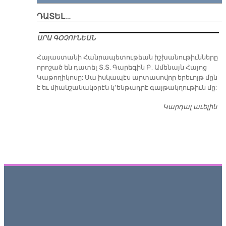
ԴԱՏԵԼ…
ԱՐԱ ԳՕՉՈՒՆԵԱՆ
​Հայաստանի Հանրապետութեան իշխանութիւնները
որոշած են դատել Տ.Տ. Գարեգին Բ. Ամենայն Հայոց
Կաթողիկոսը: Սա իսկապէս արտասովոր երեւոյթ մըն
է եւ միանշանակօրէն կ՚ենթադրէ գայթակղութիւն մը:
Կարդալ աւելին
Դ