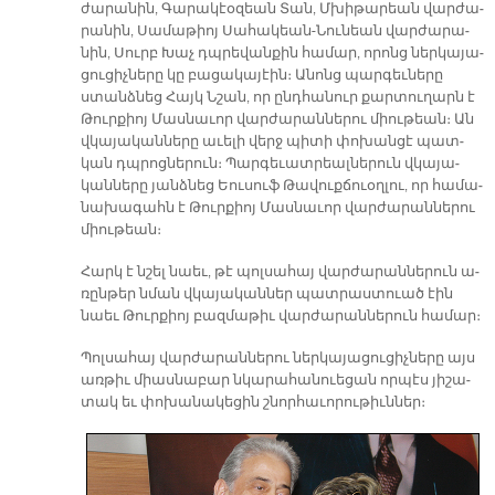
ժա­րա­նին, Գա­րա­կէօ­զեան Տան, Մխի­թա­րեան վար­ժա­
րա­նին, Սա­մա­թիոյ Սա­հա­կեան-Նու­նեան վար­ժա­րա­
նին, Սուրբ Խաչ դպրե­վան­քին հա­մար, ո­րոնց ներ­կա­յա­
ցու­ցիչ­նե­րը կը բա­ցա­կա­յէին։ Ա­նոնց պար­գեւ­նե­րը
ստանձ­նեց Հայկ Նշան, որ ընդ­հա­նուր քար­տու­ղարն է
Թուր­քիոյ Մաս­նա­ւոր վար­ժա­րան­նե­րու միու­թեան։ Ան
վկա­յա­կան­նե­րը ա­ւե­լի վերջ պի­տի փո­խան­ցէ պատ­
կան դպրոց­նե­րուն։ Պար­գե­ւատ­րեալ­նե­րուն վկա­յա­
կան­նե­րը յանձ­նեց Եու­սուֆ Թա­վուք­ճուօղ­լու, որ հա­մա­
նա­խա­գահն է Թուր­քիոյ Մաս­նա­ւոր վար­ժա­րան­նե­րու
միու­թեան։
Հարկ է նշել նաեւ, թէ պոլ­սա­հայ վար­ժա­րան­նե­րուն ա­
ռըն­թեր նման վկա­յա­կան­ներ պատ­րաս­տուած էին
նաեւ Թուր­քիոյ բազ­մա­թիւ վար­ժա­րան­նե­րուն հա­մար։
Պոլ­սա­հայ վար­ժա­րան­նե­րու ներ­կա­յա­ցու­ցիչ­նե­րը այս
առ­թիւ միաս­նա­բար նկա­րա­հա­նուե­ցան որ­պէս յի­շա­
տակ եւ փո­խա­նա­կե­ցին շնոր­հա­ւո­րու­թիւն­ներ։