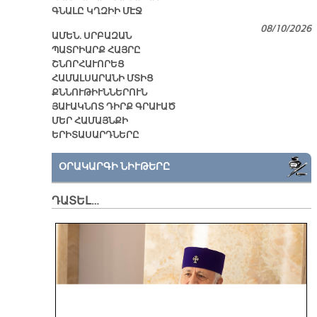
ԳՆԱԼԸ ԿՂԶԻԻ ՄԷՋ
08/10/2026
ԱՄԵՆ. ՍՐԲԱԶԱՆ
ՊԱՏՐԻԱՐՔ ՀԱՅՐԸ
ՇՆՈՐՀԱՒՈՐԵՑ
ՀԱՄԱԼՍԱՐԱՆԻ ՄՏԻՑ
ՔՆՆՈՒԹԻՒՆՆԵՐՈՒՆ
ՅԱՒԱԿՆՈՏ ԴԻՐՔ ԳՐԱՒԱԾ
ՄԵՐ ՀԱՄԱՅՆՔԻ
ԵՐԻՏԱՍԱՐԴՆԵՐԸ
ՕՐԱԿԱՐԳԻ ՆԻՒԹԵՐԸ
ԴԱՏԵԼ…