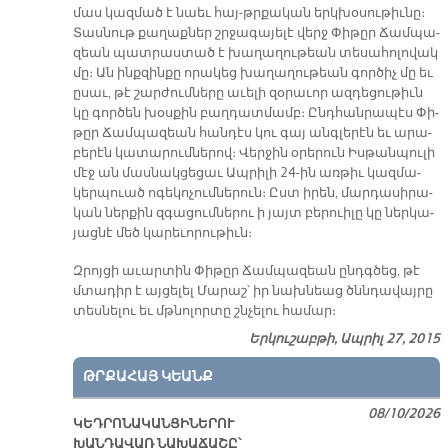
մաս կազ­մած է նաեւ հայ-թրքա­կան երկ­խօ­սու­թիւ­նը։
Տաս­նութ քա­ղաք­ներ շրջա­գա­յե­լէ վերջ Փի­թըր Ճամ­պա­
զեան պատ­րաս­տած է խա­ղա­ղու­թեան տե­սա­հո­լո­վակ
մը։ Ան ինք­զին­քը ո­րա­կեց խա­ղա­ղու­թեան գոր­ծիչ մը եւ
ը­սաւ, թէ շար­ժում­նե­րը ա­ւե­լի զօ­րա­ւոր ազ­դե­ցու­թիւն
կը գոր­ծեն խօս­քին բաղ­դատ­մամբ։ Ընդ­հան­րա­պէս Փի­
թըր Ճամ­պա­զեան հան­դէս կու գայ անգ­լե­րէն եւ ա­րա­
բե­րէն կա­տա­րում­նե­րով։ Վեր­ջին օ­րե­րուն Իս­թան­պու­լի
մէջ ան մաս­նակ­ցե­ցաւ Ապ­րի­լի 24-ին առ­թիւ կազ­մա­
կերպուած ո­գե­կո­չում­նե­րուն։ Ըստ ի­րեն, մար­դա­սի­րա­
կան ներ­քին զգա­ցում­նե­րու ի յայտ բե­րուի­լը կը ներ­կա­
յաց­նէ մեծ կա­րե­ւո­րու­թիւն։
Զրոյ­ցի ա­ւար­տին Փի­թըր Ճամ­պա­զեան ընդգ­ծեց, թէ
մտա­դիր է այ­ցե­լել Մա­րաշ՝ իր նախ­նեաց ծննդա­վայ­րը
տես­նե­լու եւ մթնո­լոր­տը շնչե­լու հա­մար։
Երկուշաբթի, Ապրիլ 27, 2015
ԹՐՔԱՀԱՅ ԿԵԱՆՔ
08/10/2026
ԿԵԴՐՈՆԱԿԱՆՑԻՆԵՐՈՒ
ԽԱՆԴԱՎԱՌ ՆԱԽԱՃԱՇԸ՝