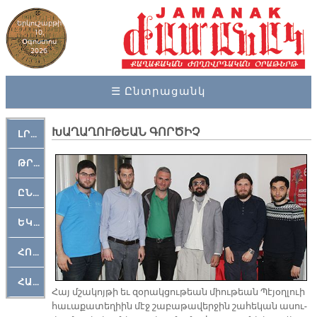
Երկուշաբթի
10,
Օգոստոս
2026
☰ Ընտրացանկ
ԽԱՂԱՂՈՒԹԵԱՆ ԳՈՐԾԻՉ
ԼՐԱՀՈՍ
ԹՐՔԱՀԱՅ ԿԵԱՆՔ
ԸՆԿԵՐԱՄՇԱԿՈՒԹԱՅԻՆ
ԵԿԵՂԵՑԱԿԱՆ
ՀՈԳԵՄՏԱՒՈՐ
ՀԱՐԹԱԿ
Հայ մշա­կոյ­թի եւ զօ­րակ­ցու­թեան միու­թեան Պէ­յօղ­լուի
հա­ւա­քա­տե­ղիին մէջ շա­բա­թա­վեր­ջին շա­հե­կան ա­սու­