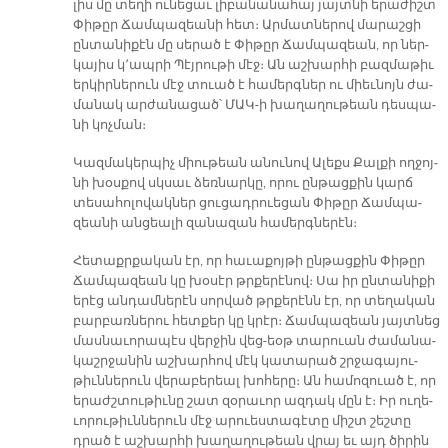
լիս մը տե­ղի ու­նե­ցաւ լի­բա­նա­նա­հայ յայտ­նի ե­րա­ժիշտ
Փի­թըր Ճամ­պա­զեա­նի հետ։ Ար­մատ­նե­րով մա­րաշ­ցի
ըն­տա­նի­քէն մը սե­րած է Փի­թըր Ճամ­պա­զեան, որ ներ­
կա­յիս կ՚ապ­րի Պէյ­րու­թի մէջ։ Ան աշ­խար­հի բազ­մա­թիւ
եր­կիր­նե­րուն մէջ տուած է հա­մերգ­ներ ու միեւ­նոյն ժա­
մա­նակ ար­ժա­նա­ցած՝ ՄԱԿ-ի խա­ղա­ղու­թեան դես­պա­
նի կոչ­ման։
Կազ­մա­կեր­պիչ միու­թեան ա­նու­նով Ա­լեքս Քալ­քի ող­ջոյ­
նի խօս­քով սկսաւ ձեռ­նար­կը, ո­րու ըն­թաց­քին կարճ
տե­սա­հո­լո­վակ­ներ ցու­ցադ­րուե­ցան Փի­թըր Ճամ­պա­
զեա­նի ան­ցեա­լի զա­նա­զան հա­մերգ­նե­րէն։
Հե­տաքր­քա­կան էր, որ հա­ւա­քոյ­թի ըն­թաց­քին Փի­թըր
Ճամ­պա­զեան կը խօ­սէր թրքե­րէ­նով։ Սա իր ըն­տա­նի­քի
ե­րէց ան­դամ­նե­րէն սոր­ված թրքե­րէնն էր, որ տե­ղա­կան
բար­բառ­նե­րու հետ­քեր կը կրէր։ Ճամ­պա­զեան յայտ­նեց
մաս­նա­ւո­րա­պէս վեր­ջին վեց-եօթ տա­րուան ժա­մա­նա­
կաշր­ջա­նին աշ­խար­հով մէկ կա­տա­րած շրջա­գա­յու­
թիւն­նե­րուն վե­րա­բե­րեալ խոհ­ե­րը։ Ան հա­մո­զուած է, որ
ե­րաժշ­տու­թիւ­նը շատ զօ­րա­ւոր ազ­դակ մըն է։ Իր ու­ղե­
ւո­րու­թիւն­նե­րուն մէջ ա­րուես­տա­գէ­տը միշտ շեշ­տը
դրած է աշ­խար­հի խա­ղա­ղու­թեան վրայ եւ այդ ծի­րին