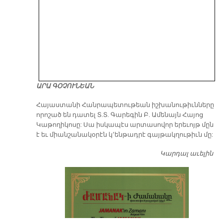
ԱՐԱ ԳՕՉՈՒՆԵԱՆ
​Հայաստանի Հանրապետութեան իշխանութիւնները
որոշած են դատել Տ.Տ. Գարեգին Բ. Ամենայն Հայոց
Կաթողիկոսը: Սա իսկապէս արտասովոր երեւոյթ մըն
է եւ միանշանակօրէն կ՚ենթադրէ գայթակղութիւն մը:
Կարդալ աւելին
Դ