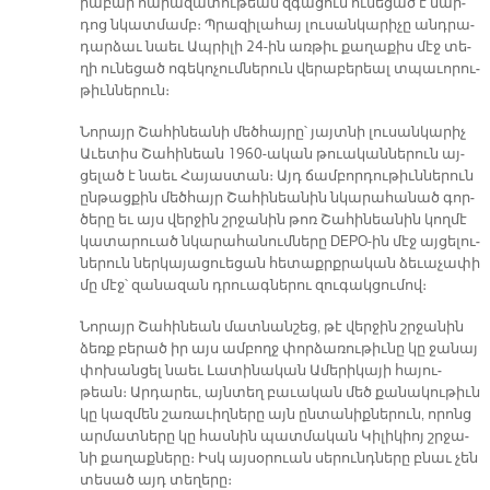
րա­բար հա­րա­զա­տու­թեան զգա­ցում ունեցած է մար­
դոց նկատ­մամբ։ Պրա­զի­լա­հայ լու­սան­կա­րի­չը անդ­րա­
դար­ձաւ նաեւ Ապ­րի­լի 24-ին առ­թիւ քա­ղա­քիս մէջ տե­
ղի ու­նե­ցած ո­գե­կո­չում­նե­րուն վե­րա­բե­րեալ տպա­ւո­րու­
թիւն­նե­րուն։
Նո­րայր Շա­հի­նեա­նի մեծ­հայ­րը՝ յայտ­նի լու­սան­կա­րիչ
Ա­ւե­տիս Շա­հի­նեան 1960-ա­կան թուա­կան­նե­րուն այ­
ցե­լած է նաեւ Հա­յաս­տան։ Այդ ճամ­բոր­դու­թիւն­նե­րուն
ըն­թաց­քին մեծ­հայր Շա­հի­նեա­նին նկա­րա­հա­նած գոր­
ծե­րը եւ այս վեր­ջին շրջա­նին թոռ Շա­հի­նեա­նին կող­մէ
կա­տա­րուած նկա­րա­հա­նում­նե­րը DEPO-ին մէջ այ­ցե­լու­
նե­րուն ներ­կա­յա­ցուե­ցան հե­տաքրք­րա­կան ձե­ւա­չա­փի
մը մէջ՝ զա­նա­զան դրուագ­նե­րու զու­գակ­ցու­մով։
Նո­րայր Շա­հի­նեան մատ­նան­շեց, թէ վեր­ջին շրջա­նին
ձեռք բե­րած իր այս ամ­բողջ փոր­ձա­ռու­թիւ­նը կը ջա­նայ
փո­խան­ցել նաեւ Լա­տի­նա­կան Ա­մե­րի­կա­յի հա­յու­
թեան։ Ար­դա­րեւ, այն­տեղ բա­ւա­կան մեծ քա­նա­կու­թիւն
կը կազ­մեն շա­ռա­ւիղ­նե­րը այն ըն­տա­նիք­նե­րուն, ո­րոնց
ար­մատ­նե­րը կը հաս­նին պատ­մա­կան Կի­լի­կիոյ շրջա­
նի քա­ղաք­նե­րը։ Իսկ այ­սօ­րուան սե­րունդ­նե­րը բնաւ չեն
տե­սած այդ տե­ղե­րը։