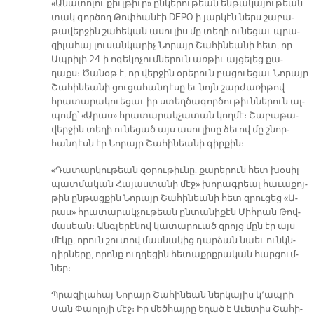
«Ա­նա­տո­լու քիւլ­թիւր» ըն­կե­րու­թեան են­թա­կա­յու­թեան
տակ գոր­ծող Թոփ­հա­նէի DEPO-ի յար­կէն ներս շա­բա­
թա­վեր­ջին շա­հե­կան ա­սու­լիս մը տե­ղի ու­նե­ցաւ պրա­
զի­լա­հայ լու­սան­կա­րիչ Նո­րայր Շա­հի­նեա­նի հետ, որ
Ապ­րի­լի 24-ի ո­գե­կո­չում­նե­րուն առ­թիւ այ­ցե­լեց քա­
ղաքս։ Ծա­նօթ է, որ վեր­ջին օ­րե­րուն բա­ցուե­ցաւ Նո­րայր
Շա­հի­նեա­նի ցու­ցա­հան­դէ­սը եւ նոյն շար­ժա­ռի­թով
հրա­տա­րա­կուե­ցաւ իր ստեղ­ծա­գոր­ծու­թիւն­նե­րուն ալ­
պո­մը՝ «Ա­րաս» հրա­տա­րակ­չա­տան կող­մէ։ Շա­բա­թա­
վեր­ջին տե­ղի ու­նե­ցած այս ա­սու­լի­սը ձե­ւով մը շնոր­
հան­դէսն էր Նո­րայր Շա­հի­նեա­նի գիր­քին։
«Դա­տար­կու­թեան զօ­րու­թիւ­նը. քա­րե­րուն հետ խօ­սիլ
պատ­մա­կան Հա­յաս­տա­նի մէջ» խո­րագ­րեալ հա­ւա­քոյ­
թին ըն­թաց­քին Նո­րայր Շա­հի­նեա­նի հետ զրու­ցեց «Ա­
րաս» հրա­տա­րակ­չու­թեան ըն­տա­նի­քէն Միհ­րան Թով­
մա­սեան։ Անգ­լե­րէ­նով կա­տա­րուած զրոյց մըն էր այս
մէ­կը, ո­րուն շու­տով մաս­նա­կից դար­ձան նաեւ ունկն­
դիր­նե­րը, ո­րոնք ուղ­ղե­ցին հե­տաքրք­րա­կան հար­ցում­
ներ։
Պրա­զի­լա­հայ Նո­րայր Շա­հի­նեան ներ­կա­յիս կ՚ապ­րի
Սան Փաո­լո­յի մէջ։ Իր մեծ­հայ­րը ե­ղած է Ա­ւե­տիս Շա­հի­