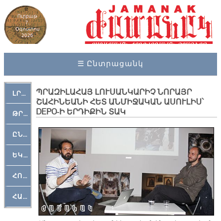
Ուրբաթ
7,
Օգոստոս
2026
☰ Ընտրացանկ
ՊՐԱԶԻԼԱՀԱՅ ԼՈՒՍԱՆԿԱՐԻՉ ՆՈՐԱՅՐ
ԼՐԱՀՈՍ
ՇԱՀԻՆԵԱՆԻ ՀԵՏ ԱՆՄԻՋԱԿԱՆ ԱՍՈՒԼԻՍ՝
DEPO-Ի ԵՐԴԻՔԻՆ ՏԱԿ
ԹՐՔԱՀԱՅ ԿԵԱՆՔ
ԸՆԿԵՐԱՄՇԱԿՈՒԹԱՅԻՆ
ԵԿԵՂԵՑԱԿԱՆ
ՀՈԳԵՄՏԱՒՈՐ
ՀԱՐԹԱԿ