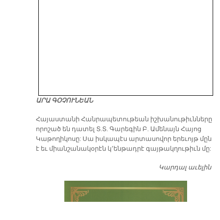
ԱՐԱ ԳՕՉՈՒՆԵԱՆ
​Հայաստանի Հանրապետութեան իշխանութիւնները
որոշած են դատել Տ.Տ. Գարեգին Բ. Ամենայն Հայոց
Կաթողիկոսը: Սա իսկապէս արտասովոր երեւոյթ մըն
է եւ միանշանակօրէն կ՚ենթադրէ գայթակղութիւն մը:
Կարդալ աւելին
Դ