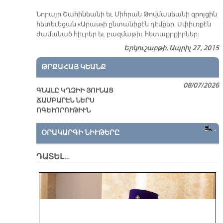
Նո­րայր Շա­հի­նեա­նի եւ Միհ­րան Թով­մա­սեա­նի զրոյ­ցին
հե­տե­ւե­ցան «Ա­րաս»ի ըն­տա­նի­քէն դէմ­քեր, Սփիւռ­քէն
ժա­մա­նած հիւ­րեր եւ բազ­մա­թիւ հե­տաքր­քիր­ներ։
Երկուշաբթի, Ապրիլ 27, 2015
ԹՐՔԱՀԱՅ ԿԵԱՆՔ
08/07/2026
ԳՆԱԼԸ ԿՂԶԻԻ ՅՈՒՆԱՑ
ՃԱՄԲԱՐԷՆ ՆԵՐՍ
ՈԳԵՒՈՐՈՒԹԻՒՆ
ՕՐԱԿԱՐԳԻ ՆԻՒԹԵՐԸ
ԴԱՏԵԼ…