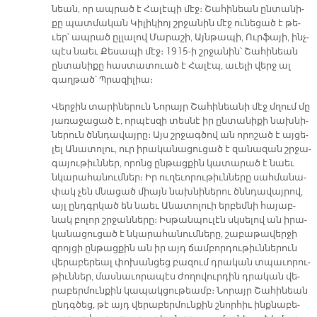
նեան, որ ապ­րած է Հա­լէ­պի մէջ։ Շա­հի­նեան ըն­տա­նի­
քը պատ­մա­կան Կի­լի­կիոյ շրջա­նին մէջ ու­նե­ցած է թե­
ւեր՝ ապ­րած ըլ­լա­լով Մա­րա­շի, Այն­թա­պի, Ուր­ֆա­յի, ինչ­
պէս նաեւ Քե­սա­պի մէջ։ 1915-ի շրջա­նին՝ Շա­հի­նեան
ըն­տա­նի­քը հաս­տա­տուած է Հա­լէպ, ա­ւե­լի վերջ ալ
գաղ­թած՝ Պրա­զի­լիա։
Վեր­ջին տա­րի­նե­րուն Նո­րայր Շա­հի­նեա­նի մէջ մղում մը
յա­ռա­ջա­ցած է, որ­պէս­զի տես­նէ իր ըն­տա­նի­քի նախ­նի­
նե­րուն ծննդա­վայ­րը։ Այս շրջագ­ծով ան ո­րո­շած է այ­ցե­
լել Ա­նա­տո­լու, ուր ի­րա­կա­նա­ցու­ցած է զա­նա­զան շրջա­
գա­յու­թիւն­ներ, ո­րոնց ըն­թաց­քին կա­տա­րած է նաեւ
նկա­րա­հա­նում­ներ։ Իր ու­ղե­ւո­րու­թիւն­նե­րը սահ­մա­նա­
փակ չեն մնա­ցած միայն նախ­նի­նե­րու ծննդա­վայ­րով,
այլ ընդգր­կած են նաեւ Ա­նա­տո­լուի եր­բեմ­նի հա­յաբ­
նակ բո­լոր շրջան­նե­րը։ Իս­թան­պու­լէն սկսե­լով ան ի­րա­
կա­նա­ցու­ցած է նկա­րա­հա­նում­նե­րը, շա­բա­թա­վեր­ջի
զրոյ­ցի ըն­թաց­քին ան իր այդ ճամ­բոր­դու­թիւն­նե­րուն
վե­րա­բե­րեալ փո­խան­ցեց բա­զում դրա­կան տպա­ւո­րու­
թիւն­ներ, մաս­նա­ւո­րա­պէս ժո­ղո­վուր­դին դրա­կան վե­
րա­բեր­մուն­քին կա­պակ­ցու­թեամբ։ Նո­րայր Շա­հի­նեան
ընդգծեց, թէ այդ վե­րա­բեր­մուն­քին շնոր­հիւ ինք­նա­բե­