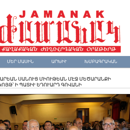
ՄԵՐ ՄԱՍԻՆ
ԱՐԽԻՒ
ԽՄԲԱԳՐԱԿԱՆ
ԱՐԵԱՆ ՍԱՆՈՒՑ ՄԻՈՒԹԵԱՆ ՄԷՋ ՄԵԾԱՐԱՆՔԻ
ՈՅԹ՝ Ի ՊԱՏԻՒ ԵԴՈՒԱՐԴ ԳՈՎԱՆԻ