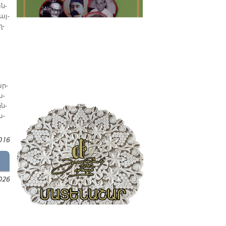
ան­
այ­
ղ­
ար­
ա­
ըն­
ա­
։
016
026