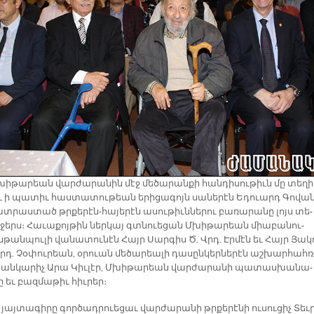
Մխի­թա­րեան վար­ժա­րա­նին մէջ մե­ծա­րան­քի հան­դի­սու­թիւն մը տե­ղի
աւ ի պա­տիւ հաս­տա­տու­թեան ե­րի­ցա­գոյն սա­նե­րէն Ե­դուարդ Գո­վա­ն
տ­րաս­տած թրքե­րէն-հա­յե­րէն ա­սու­թիւն­նե­րու բա­ռա­րա­նը լոյս տե­
­ջերս։ Հա­ւա­քոյ­թին ներ­կայ գտնուե­ցան Մխի­թա­րեան միա­բա­նու­
­թան­պու­լի վա­նա­տու­նէն Հայր Սար­գիս Ծ. Վրդ. Էր­մէն եւ Հայր Յա­կ
րդ. Չօ­փու­րեան, օ­րուան մե­ծա­րեա­լի դա­սըն­կեր­նե­րէն աշ­խար­հահռ
­սան­կա­րիչ Ա­րա Կիւ­լէր, Մխի­թա­րեան վար­ժա­րա­նի պա­տաս­խա­նա­
ը եւ բազ­մա­թիւ հիւ­րեր։
յայ­տա­գի­րը գոր­ծադ­րուե­ցաւ վար­ժա­րա­նի թրքե­րէ­նի ու­սու­ցիչ Տեւ­