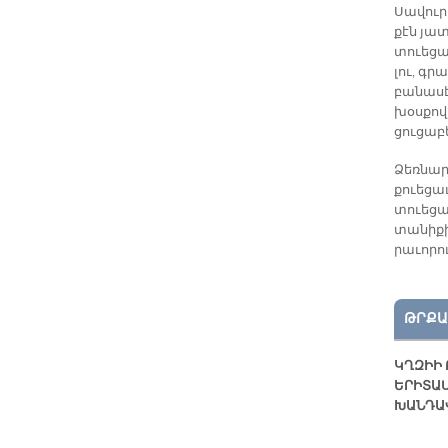
Սա­վու­ր
քէն յատ
տուե­ցա
լու, գրա
բա­նա­ս
խօս­քով 
ցու­ցա­
Ձեռ­նար
քուե­ցաւ
տուե­ցաւ
տա­նի­ք
րա­ւո­րո
ԹՐՔԱ
ԿՂԶԻԻ 
ԵՐԻՏԱ
ԽԱՆԴԱ