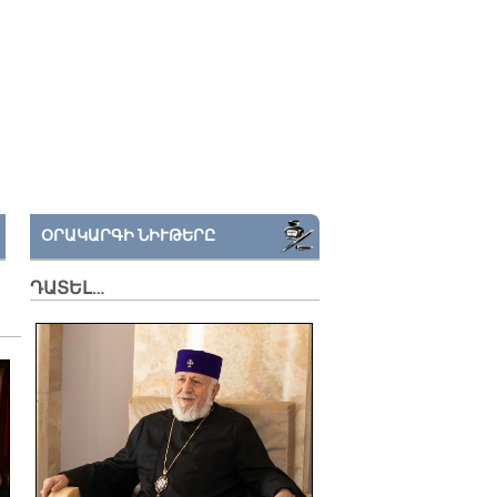
ՕՐԱԿԱՐԳԻ ՆԻՒԹԵՐԸ
ԴԱՏԵԼ…