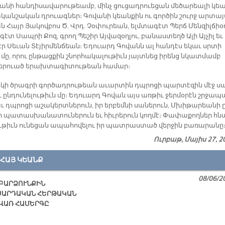
ա­նի հան­դի­սա­վա­րու­թեամբ, մինչ ցու­ցադ­րուե­ցան մե­ծա­րեա­լի կե
­կան­շա­կան դրուագ­ներ։ Գո­վա­նի կեան­քին ու գոր­ծին շուրջ ար­տա­յ
ն Հայր Յա­կով­բոս Ծ. Վրդ. Չօ­փու­րեան, ելմ­տա­գէտ Պերճ Մեն­զիլ­ճիօ
­գէտ Սապ­րի Քոզ, գրող Պե­շիր Այ­վա­զօղ­լու, բա­նաս­տեղծ Ա­լի Այ­չիլ եւ
էր Սե­ւան Տէ­յիր­մեն­ճեան։ Ե­դուարդ Գո­վանն ալ հան­դէս ե­կաւ սրտի
մը, ո­րու ըն­թաց­քին շնոր­հա­կա­լու­թիւն յայտ­նեց ի­րենց նկատ­մամբ
բե­րուած ե­րախ­տա­գի­տու­թեան հա­մար։
­կի ծրագ­րի գոր­ծադ­րու­թեան ա­ւար­տին դպրո­ցի պար­տէ­զին մէջ ս
 ըն­դու­նե­լու­թիւն մը։ Ե­դուարդ Գո­վան այս առ­թիւ ջեր­մօ­րէն շրջա­պ
 դպրո­ցի ա­շա­կերտ­նե­րուն, իր եր­բեմ­նի սա­նե­րուն, Մխի­թա­րեա­նի 
ի պա­տաս­խա­նա­տու­նե­րուն եւ հիւ­րե­րուն կող­մէ։ Փա­փա­քող­ներ հն
ւ­թիւն ու­նե­ցան ա­պա­հո­վե­լու իր պատ­րաս­տած վեր­ջին բա­ռա­րա­նը
Ուրբաթ, Մայիս 27, 2
ՀԱՅ ԿԵԱՆՔ
08/06/2
ԲԱՐՁՈՒՆՔԻՆ
ՍԱՐԴԱԿԱՆ ՀԵՐԹԱԿԱՆ
ՎԱՌ ՀԱՄԵՐԳԸ