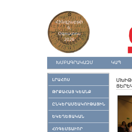
Հինգշաբթի
6,
Օգոստոս
2026
ԽՄԲԱԳՐԱԿԱԶՄ
ԿԱՊ
ԼՐԱՀՈՍ
ՄԽԻԹ
ՑԵՐԵԿ
ԹՐՔԱՀԱՅ ԿԵԱՆՔ
ԸՆԿԵՐԱՄՇԱԿՈՒԹԱՅԻՆ
ԵԿԵՂԵՑԱԿԱՆ
ՀՈԳԵՄՏԱՒՈՐ