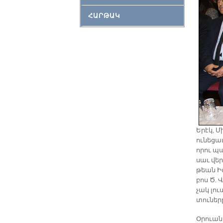
ՀԱՐԹԱԿ
Ե­րէկ, 
ու­նե­ց
ո­րու պա
սաւ վեր
թեան Իս
բոս Ծ. Վ
չակ լու
տու­նե­ր
Օ­րուան 