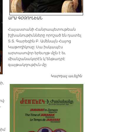
ԱՐԱ ԳՕՉՈՒՆԵԱՆ
​Հայաստանի Հանրապետութեան
իշխանութիւնները որոշած են դատել
Տ.Տ. Գարեգին Բ. Ամենայն Հայոց
Կաթողիկոսը: Սա իսկապէս
արտասովոր երեւոյթ մըն է եւ
միանշանակօրէն կ՚ենթադրէ
գայթակղութիւն մը:
Կարդալ աւելին
Դատել…
ի,
ով­
­
րիմ