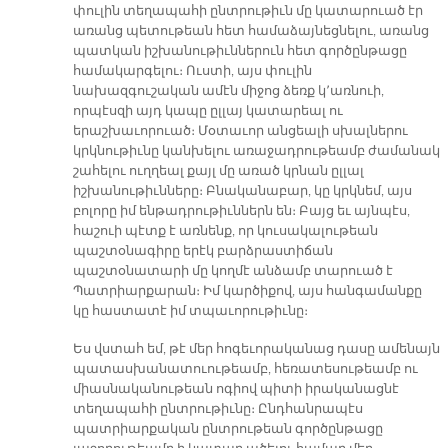
փուլին տեղապահի ընտրութիւն մը կատարուած էր
առանց պետութեան հետ համաձայնեցնելու, առանց
պատկան իշխանութիւններուն հետ գործընթացը
համակարգելու։ Ուստի, այս փուլին
նախազգուշական ամէն միջոց ձեռք կ՚առնուի,
որպէսզի այդ կապը ըլլայ կատարեալ ու
երաշխաւորուած։ Մօտաւոր անցեալի սխալներու
կրկնութիւնը կանխելու առաջադրութեամբ ժամանակ
շահելու ուղղեալ քայլ մը առած կրնան ըլլալ
իշխանութիւնները։ Բնականաբար, կը կրկնեմ, այս
բոլորը իմ ենթադրութիւններն են։ Բայց եւ այնպէս,
հաշուի պէտք է առնենք, որ կուսակալութեան
պաշտօնագիրը երէկ բարձրաստիճան
պաշտօնատարի մը կողմէ անձամբ տարուած է
Պատրիարքարան։ Իմ կարծիքով, այս հանգամանքը
կը հաստատէ իմ տպաւորութիւնը։
Ես վստահ եմ, թէ մեր հոգեւորականաց դասը ամենայն
պատասխանատուութեամբ, հեռատեսութեամբ ու
միասնականութեան ոգիով պիտի իրականացնէ
տեղապահի ընտրութիւնը։ Ընդհանրապէս
պատրիարքական ընտրութեան գործընթացը