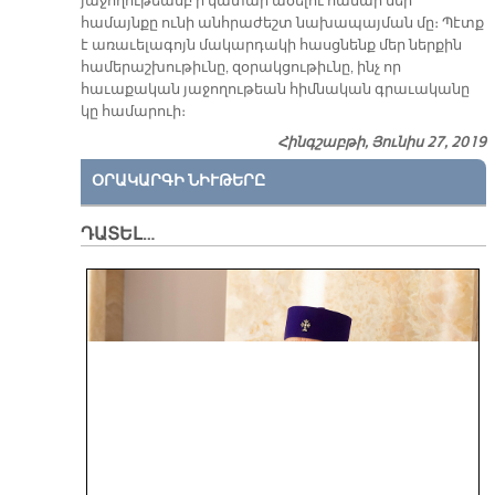
յաջողութեամբ ի կատար ածելու համար մեր
համայնքը ունի անհրաժեշտ նախապայման մը։ Պէտք
է առաւելագոյն մակարդակի հասցնենք մեր ներքին
համերաշխութիւնը, զօրակցութիւնը, ինչ որ
հաւաքական յաջողութեան հիմնական գրաւականը
կը համարուի։
Հինգշաբթի, Յունիս 27, 2019
ՕՐԱԿԱՐԳԻ ՆԻՒԹԵՐԸ
ԴԱՏԵԼ…