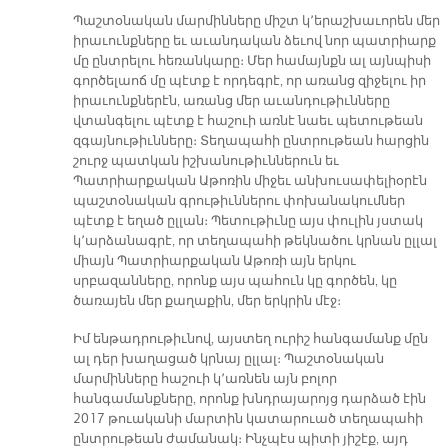
Պաշտօնական մարմինները միշտ կ՚երաշխաւորեն մեր
իրաւունքները եւ աւանդական ձեւով նոր պատրիարք
մը ընտրելու հեռանկարը։ Մեր համայնքն ալ այնպիսի
գործելաոճ մը պէտք է որդեգրէ, որ առանց զիջելու իր
իրաւունքներէն, առանց մեր աւանդութիւնները
վտանգելու պէտք է հաշուի առնէ նաեւ պետութեան
զգայնութիւնները։ Տեղապահի ընտրութեան հարցին
շուրջ պատկան իշխանութիւններուն եւ
Պատրիարքական Աթոռին միջեւ անխուսափելիօրէն
պաշտօնական գրութիւններու փոխանակումներ
պէտք է եղած ըլլան։ Պետութիւնը այս փուլին յստակ
կ՚արձանագրէ, որ տեղապահի թեկնածու կրնան ըլլալ
միայն Պատրիարքական Աթոռի այն երկու
սրբազանները, որոնք այս պահուն կը գործեն, կը
ծառայեն մեր քաղաքին, մեր երկրին մէջ։
Իմ ենթադրութիւնով, այստեղ ուրիշ հանգամանք մըն
ալ դեր խաղացած կրնայ ըլլալ։ Պաշտօնական
մարմինները հաշուի կ՚առնեն այն բոլոր
հանգամանքները, որոնք խնդրայարոյց դարձած էին
2017 թուականի մարտին կատարուած տեղապահի
ընտրութեան ժամանակ։ Ինչպէս պիտի յիշէք, այդ