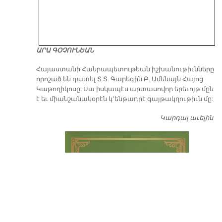
ԱՐԱ ԳՕՉՈՒՆԵԱՆ
​Հայաստանի Հանրապետութեան իշխանութիւնները
որոշած են դատել Տ.Տ. Գարեգին Բ. Ամենայն Հայոց
Կաթողիկոսը: Սա իսկապէս արտասովոր երեւոյթ մըն
է եւ միանշանակօրէն կ՚ենթադրէ գայթակղութիւն մը:
Կարդալ աւելին
Դ