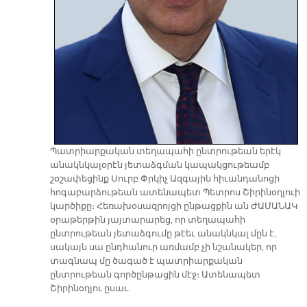
Պատրիարքական տեղապահի ընտրութեան երէկ
անակնկալօրէն յետաձգման կապակցութեամբ
շօշափեցինք Սուրբ Փրկիչ Ազգային հիւանդանոցի
հոգաբարձութեան ատենապետ Պետրոս Շիրինօղլուի
կարծիքը։ Հեռախօսազրոյցի ընթացքին ան ԺԱՄԱՆԱԿ
օրաթերթին յայտարարեց, որ տեղապահի
ընտրութեան յետաձգումը թէեւ անակնկալ մըն է,
սակայն սա ընդհանուր առմամբ չի նշանակեր, որ
տագնապ մը ծագած է պատրիարքական
ընտրութեան գործընթացին մէջ։ Ատենապետ
Շիրինօղլու ըսաւ.