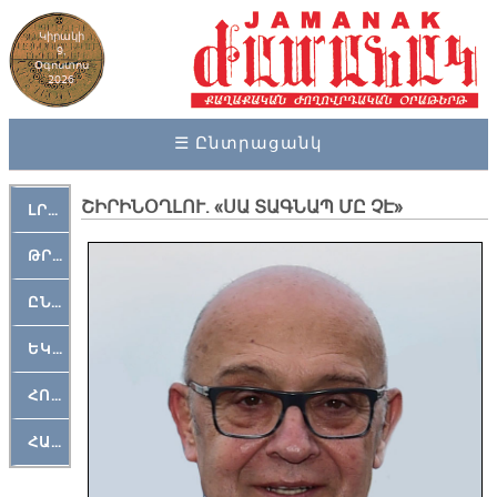
Կիրակի
9,
Օգոստոս
2026
☰ Ընտրացանկ
ՇԻՐԻՆՕՂԼՈՒ. «ՍԱ ՏԱԳՆԱՊ ՄԸ ՉԷ»
ԼՐԱՀՈՍ
ԹՐՔԱՀԱՅ ԿԵԱՆՔ
ԸՆԿԵՐԱՄՇԱԿՈՒԹԱՅԻՆ
ԵԿԵՂԵՑԱԿԱՆ
ՀՈԳԵՄՏԱՒՈՐ
ՀԱՐԹԱԿ