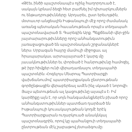
«Թէեւ ինծի պաշտօնապէս ոչինչ հաղորդուած է,
սակայն կրնամ ձեզի հետ բաժնել իմ դիտարկումներն
ու ենթադրութիւնները։ Արդարեւ, ըստ երեւոյթին,
մօտաւոր անցեալին Իսթանպուլի մէջ որոշ ժամանակ
առանց պետական հաւանութեան որպէս տեղապահ
պաշտօնավարած Տ. Գարեգին Արք. Պեքճեանի վեր-ջին
յայտարարութիւնները որոշ անհանգստութիւն
յառաջացուցած են պաշտօնական շրջանակներէ
ներս։ Սրբազան հայրը մամուլի միջոցաւ ալ
հրապարակաւ արտայայտած է կարգ մը
յաւակնութիւններ եւ փորձած է հանրութիւնը համոզել,
թէ իբր հիմքեր ունի վերադառնալու տեղապահի
պաշտօնին։ Հոգելոյս Մեսրոպ Պատրիարքի
վախճանումով՝ պատրիարքական ընտրութեան
գործընթացին վերաբերեալ ամէն ինչ սկսած է նորովի։
Յաչս պետութեան ալ կացութիւնը այսպէս է։ Իմ
կարծիքը այն է, որ սոյն հանգամանքներէն բխած որոշ
անհանգստութիւններ պատճառ դարձած են
Իսթանպուլի կուսակալութեան կողմէ երէկ
Պատրիարքարան ուղարկուած անակնկալ
պաշտօնագրին, որով կը պահանջուի տեղապահի
ընտրութեան մէկ շաբաթով յետաձգումը։