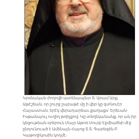
Կրօնական ժողովի ատենապետ Տ. Արամ Արք.
Աթէշեան, որ շուրջ շաբաթէ մը ի վեր կը գտնուէր
Հայաստան, երէկ վերադարձաւ քաղաքս՝ Երեւան-
Իսթանպուլ ուղիղ թռիչքով։ Կը տեղեկանանք, որ ան իր
կեցութեան օրերուն Մայր Աթոռ Սուրբ Էջմիածնի մէջ
ընդունուած է Ամենայն Հայոց Տ.Տ. Գարեգին Բ.
Կաթողիկոսին կողմէ։