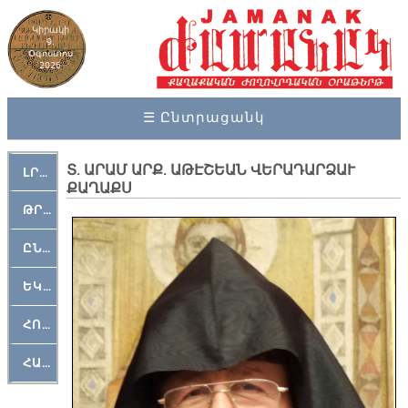
Կիրակի
9,
Օգոստոս
2026
☰ Ընտրացանկ
Տ. ԱՐԱՄ ԱՐՔ. ԱԹԷՇԵԱՆ ՎԵՐԱԴԱՐՁԱՒ
ԼՐԱՀՈՍ
ՔԱՂԱՔՍ
ԹՐՔԱՀԱՅ ԿԵԱՆՔ
ԸՆԿԵՐԱՄՇԱԿՈՒԹԱՅԻՆ
ԵԿԵՂԵՑԱԿԱՆ
ՀՈԳԵՄՏԱՒՈՐ
ՀԱՐԹԱԿ