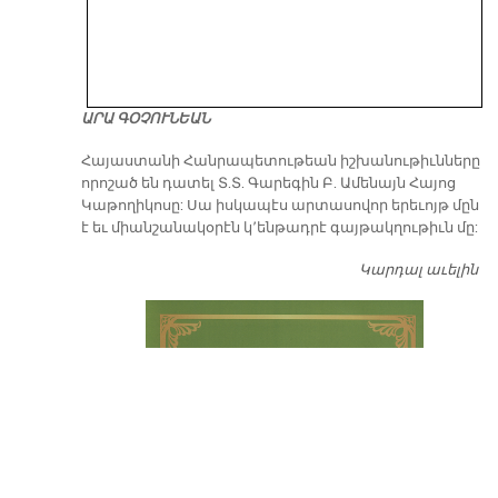
ԱՐԱ ԳՕՉՈՒՆԵԱՆ
​Հայաստանի Հանրապետութեան իշխանութիւնները
որոշած են դատել Տ.Տ. Գարեգին Բ. Ամենայն Հայոց
Կաթողիկոսը: Սա իսկապէս արտասովոր երեւոյթ մըն
է եւ միանշանակօրէն կ՚ենթադրէ գայթակղութիւն մը:
Կարդալ աւելին
Դ