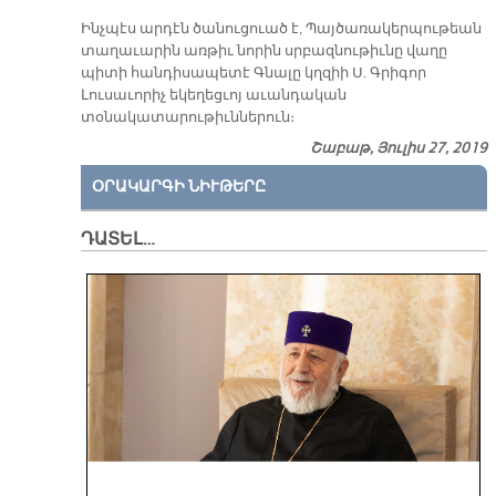
Ինչպէս արդէն ծանուցուած է, Պայծառակերպութեան
տաղաւարին առթիւ նորին սրբազնութիւնը վաղը
պիտի հանդիսապետէ Գնալը կղզիի Ս. Գրիգոր
Լուսաւորիչ եկեղեցւոյ աւանդական
տօնակատարութիւններուն։
Շաբաթ, Յուլիս 27, 2019
ՕՐԱԿԱՐԳԻ ՆԻՒԹԵՐԸ
ԴԱՏԵԼ…