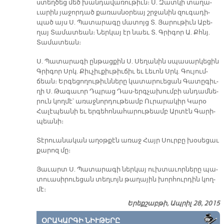
ստեղ­ծեց մեծ խան­դա­վա­ռու­թիւն։ Ս. Զատ­կի տա­ղա­
ւա­րին յա­ջոր­դած քա­ռաս­նօ­րեայ շրջա­նին զու­գա­դի­
պած այս Ս. Պա­տա­րա­գը մա­տոյց Տ. Յա­րու­թիւն Ա­բե­
ղայ Տա­մա­տեան։ Ներ­կայ էր նաեւ Տ. Գրի­գոր Ա. Քհնյ.
Տա­մա­տեան։
Ս. Պա­տա­րա­գի ըն­թաց­քին Ս. Սե­ղա­նին սպա­սար­կե­ցին
Գրի­գոր Սրկ. Քիւ­չիւ­քիւ­թիւ­ճիւ եւ Լե­ւոն Սրկ. Գու­յում­
ճեան։ Եր­գե­ցո­ղու­թիւն­նե­րը կա­տա­րուե­ցան Գա­տը­գիւ­
ղի Ս. Թա­գա­ւոր Դպրաց Դաս-երգ­չա­խում­բի ան­դամ­նե­
րուն կող­մէ՝ ա­ռաջ­նոր­դու­թեամբ Ու­րա­րա­կիր Կա­րօ
Հա­լէ­պեա­նի եւ եր­գե­հո­նա­հա­րու­թեամբ Ար­տէն Գա­րի­
պեա­նի։
Տէ­րուա­նա­կան ա­ղօթ­քէն ա­ռաջ Հայր Սուր­բը խօ­սե­ցաւ
քա­րոզ մը։
Յա­ւարտ Ս. Պա­տա­րա­գի ներ­կայ ուխ­տա­ւոր­նե­րը պա­
տուա­սի­րուե­ցան տեղ­ւոյն թա­ղա­յին խոր­հուր­դին կող­
մէ։
Երեքշաբթի, Ապրիլ 28, 2015
ՕՐԱԿԱՐԳԻ ՆԻՒԹԵՐԸ