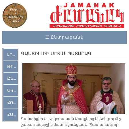
Ուրբաթ
7,
Օգոստոս
2026
☰ Ընտրացանկ
ԳԱՆՏԻԼԼԻԻ ՄԷՋ Ս. ՊԱՏԱՐԱԳ
ԼՐԱՀՈՍ
ԹՐՔԱՀԱՅ ԿԵԱՆՔ
ԸՆԿԵՐԱՄՇԱԿՈՒԹԱՅԻՆ
ԵԿԵՂԵՑԱԿԱՆ
ՀՈԳԵՄՏԱՒՈՐ
ՀԱՐԹԱԿ
Գան­տիլ­լիի Ս. Եր­կո­տա­սան Ա­ռա­քե­լոց ե­կե­ղեց­ւոյ մէջ
շա­բա­թա­վեր­ջին մա­տու­ցուե­ցաւ Ս. Պա­տա­րագ, որ