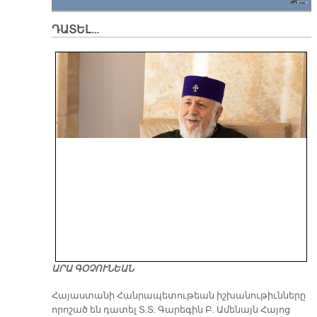
ԴԱՏԵԼ…
ԱՐԱ ԳՕՉՈՒՆԵԱՆ
​Հայաստանի Հանրապետութեան իշխանութիւնները
որոշած են դատել Տ.Տ. Գարեգին Բ. Ամենայն Հայոց