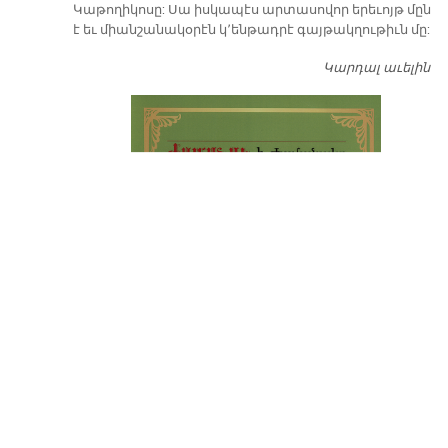
Կաթողիկոսը: Սա իսկապէս արտասովոր երեւոյթ մըն
է եւ միանշանակօրէն կ՚ենթադրէ գայթակղութիւն մը:
Կարդալ աւելին
Դ