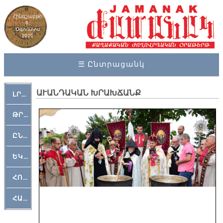
Հինգշաբթի
6,
Օգոստոս
2026
☰ Ընտրացանկ
ԱՒԱՆԴԱԿԱՆ ԽՐԱԽՃԱՆՔ
ԼՐԱՀՈՍ
ԹՐՔԱՀԱՅ ԿԵԱՆՔ
ԸՆԿԵՐԱՄՇԱԿՈՒԹԱՅԻՆ
ԵԿԵՂԵՑԱԿԱՆ
ՀՈԳԵՄՏԱՒՈՐ
ՀԱՐԹԱԿ