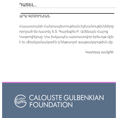
ԴԱՏԵԼ…
ԱՐԱ ԳՕՉՈՒՆԵԱՆ
​Հայաստանի Հանրապետութեան իշխանութիւնները
որոշած են դատել Տ.Տ. Գարեգին Բ. Ամենայն Հայոց
Կաթողիկոսը: Սա իսկապէս արտասովոր երեւոյթ մըն
է եւ միանշանակօրէն կ՚ենթադրէ գայթակղութիւն մը:
Կարդալ աւելին
Դ