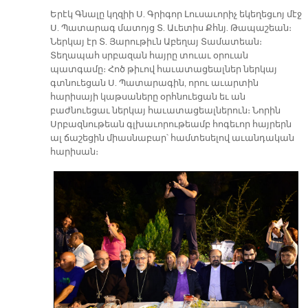
Երէկ Գնալը կղզիի Ս. Գրիգոր Լուսաւորիչ եկեղեցւոյ մէջ
Ս. Պատարագ մատոյց Տ. Աւետիս Քհնյ. Թապաշեան։
Ներկայ էր Տ. Յարութիւն Աբեղայ Տամատեան։
Տեղապահ սրբազան հայրը տուաւ օրուան
պատգամը։ Հոծ թիւով հաւատացեալներ ներկայ
գտնուեցան Ս. Պատարագին, որու աւարտին
հարիսայի կաթսաները օրհնուեցան եւ ան
բաժնուեցաւ ներկայ հաւատացեալներուն։ Նորին
Սրբազնութեան գլխաւորութեամբ հոգեւոր հայրերն
ալ ճաշեցին միասնաբար՝ համտեսելով աւանդական
հարիսան։