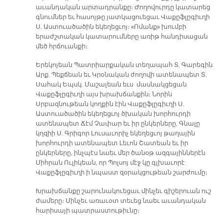
աւանդական արտադրանքը։ Ժողովուրդը կատարեց
գնումներ եւ հասոյթը յատկացուեցաւ Վաքըֆլըգիւղի
Ս. Աստուածածին եկեղեցւոյ։ «Ոմանք» խումբի
երաժշտական կատարումները առիթ հանդիսացան
մեծ հրճուանքի։
Երեկոյեան Պատրիարքական տեղապահ Տ. Գարեգին
Արք. Պեքճեան եւ Կրօնական ժողովի ատենապետ Տ.
Սահակ Եպսկ. Մաշալեան եւս մասնակցեցան
Վաքըֆլըգիւղի այս խրախճանքին։ Նորին
Սրբազնութեան կողքին էին Վաքըֆլըգիւղի Ս.
Աստուածածին եկեղեցւոյ ծխական խորհուրդի
ատենապետ Ճէմ Չափար եւ իր ընկերները, Գնալը
կղզիի Ս. Գրիգոր Լուսաւորիչ եկեղեցւոյ թաղային
խորհուրդի ատենապետ Լեւոն Շատեան եւ իր
ընկերները, ինչպէս նաեւ մեր ծանօթ ազգայիններէն
Միհրան Ուլիկեան, որ Պոլսոյ մէջ կը գլխաւորէ
Վաքըֆլըգիւղի ի նպաստ զօրակցութեան շարժումը։
Խրախճանքը շարունակուեցաւ մինչեւ գիշերուան ուշ
ժամերը։ Մինչեւ առաւօտ տեւեց նաեւ աւանդական
հարիսայի պատրաստութիւնը։