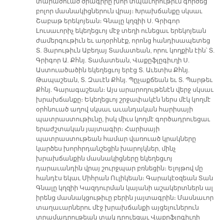
տարածուած ծրագիրը խոր տպաւորութիւն գործեց
բոլոր մասնակիցներուն վրայ։ Խրախճանքը սկսաւ
Շաբաթ երեկոյեան։ Գնալը կղզիի Ս. Գրիգոր
Լուսաւորիչ եկեղեցւոյ մէջ տեղի ունեցաւ երեկոյեան
ժամերգութիւն եւ աղօրհնէք, որոնց հանդիսապետեց
Տ. Յարութիւն Աբեղայ Տամատեան, որու կողքին էին՝ Տ.
Գրիգոր Ա. Քհնյ. Տամատեան, Վաքըֆլըգիւղի Ս.
Աստուածածին եկեղեցւոյ երէց Տ. Աւետիս Քհնյ.
Թապաշեան, Տ. Զաւէն Քհնյ. Պըչաքճեան եւ Տ. Պարթեւ
Քհնյ. Գարագաշեան։ Այս արարողութենէն վերջ սկսաւ
խրախճանքը։ Եկեղեցւոյ շրջափակէն ներս մէկ կողմէ
օրհնուած աղով սկսաւ աւանդական հարիսայի
պատրաստութիւնը, իսկ միւս կողմէ գործադրուեցաւ
երաժշտական յայտագիր։ Հարիսայի
պատրաստութեան համար վառուած կրակները
կարծես խորհրդանշեցին խարոյկներ, մինչ
խրախճանքին մասնակիցները եկեղեցւոյ
դարաւանդին վրայ շուրջպար բռնեցին։ Ելոյթով մը
հանդէս եկաւ Միհրան Ուլիկեան։ Գարակէօզեան Տան
Գնալը կղզիի Կազդուրման կայանի աշակերտներն ալ
իրենց մասնակցութիւը բերին յայտագրին։ Մասնաւոր
տաղաւարներու մէջ խրախճանքի այցելուներուն
տրամադրութեան տակ դրուեցաւ Վաքըֆլըգիւղի