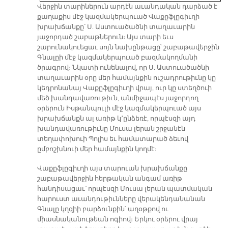
Վերջին տարիներուն արդէն աւանդական դարձած է
քաղաքիս մէջ կազմակերպուած Վաքըֆլըգիւղի
խրախճանքը՝ Ս. Աստուածածնի տաղաւարին
յաջորդած շաբաթներուն։ Այս տարի եւս
շարունակուեցաւ սոյն նախընթացը՝ շաբաթավերջին
Գնալըի մէջ կազմակերպուած բազմակողմանի
ծրագրով։ Նկատի ունենալով, որ Ս. Աստուածածնի
տաղաւարին օրը մեր համայնքին ուշադրութիւնը կը
կեդրոնանայ Վաքըֆլըգիւղի վրայ, ուր կը ստեղծուի
մեծ խանդավառութիւն, անմիջապէս յաջորդող
օրերուն Իսթանպուլի մէջ կազմակերպուած այս
խրախճանքն ալ առիթ կ՚ընձեռէ, որպէսզի այդ
խանդավառութիւնը Մուսա լերան շրջանէն
տեղափոխուի Պոլիս եւ համատարած ձեւով
ըմբոշխնուի մեր համայնքին կողմէ։
Վաքըֆլըգիւղի այս տարուան խրախճանքը
շաբաթավերջին հերթական անգամ առիթ
հանդիսացաւ՝ որպէսզի Մուսա լերան պատմական
հարուստ աւանդութիւնները վերակենդանանան
Գնալը կղզիի բարձունքին՝ աղօթքով ու
միասնականութեան ոգիով։ Երկու օրերու վրայ