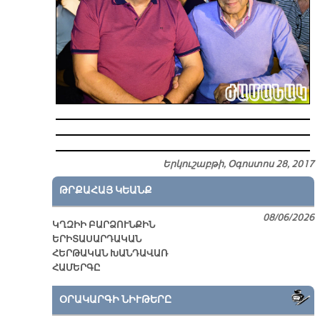
Երկուշաբթի, Օգոստոս 28, 2017
ԹՐՔԱՀԱՅ ԿԵԱՆՔ
08/06/2026
ԿՂԶԻԻ ԲԱՐՁՈՒՆՔԻՆ
ԵՐԻՏԱՍԱՐԴԱԿԱՆ
ՀԵՐԹԱԿԱՆ ԽԱՆԴԱՎԱՌ
ՀԱՄԵՐԳԸ
ՕՐԱԿԱՐԳԻ ՆԻՒԹԵՐԸ