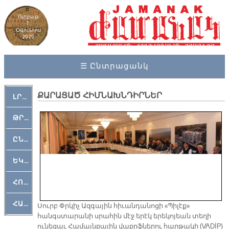
Ուրբաթ
7,
Օգոստոս
2026
☰ Ընտրացանկ
ՔԱՐԱՑԱԾ ՀԻՄՆԱԽՆԴԻՐՆԵՐ
ԼՐԱՀՈՍ
ԹՐՔԱՀԱՅ ԿԵԱՆՔ
ԸՆԿԵՐԱՄՇԱԿՈՒԹԱՅԻՆ
ԵԿԵՂԵՑԱԿԱՆ
ՀՈԳԵՄՏԱՒՈՐ
ՀԱՐԹԱԿ
Սուրբ Փրկիչ Ազգային հիւանդանոցի «Պիլէք»
հանգստարանի սրահին մէջ երէկ երեկոյեան տեղի
ունեցաւ Համայնքային վաքըֆներու հարթակի (VADİP)