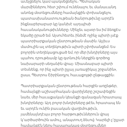
աւելցնելու կամ պակսեցնելու։ Պետական
մարմիններու հետ շփում ունենալու եւ մանաւանդ
անոնց մօտեցումները համայնքին փոխանցելու
պատասխանատուութեան ծանրութիւնը արդէն
ինքնաբերաբար կը կանխէ այդպիսի
հաւանականութիւնները։ Մինչեւ այսօր ես իմ ձեռքէս
եկածը ըրած եմ։ Այսուհետեւ ինձմէ ոչինչ պիտի լսէք
պատրիարքական ընտրութեան մասին։ Այլեւս
մամուլին ալ տեղեկութիւն պիտի չփոխանցեմ։ Ես
բոլորին տեղեկացուցած եմ, որ մեր խնդիրները այս
պահու դրութեամբ կը գտնուին ներքին գործոց
նախարարի սեղանին վրայ։ Միասնաբար պիտի
տեսնենք, որ ինչ պիտի ըլլայ յառաջիկայ շրջանին»,
ըսաւ Պետրոս Շիրինօղլու հաւաքոյթի ընթացքին։
Պատրիարքական ընտրութեան հարցին առընթեր,
համայնքի աշխարհական վարիչները շօշափեցին
նաեւ մեր հաւաքական կեանքի զանազան հրատապ
խնդիրները։ Այդ բոլոր խնդիրները թէեւ հրատապ են
եւ արդէն ունին բաւական վաղեմութիւն,
յամենայնդէպս բոլոր հարթութիւններուն վրայ
կ՚արծարծուին ամուլ, անպտուղ ձեւով։ Կարելի չ՚ըլլար
համայնքէն ներս հասարակաց մօտեցումներ