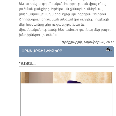
ձեւաւորել եւ գործնական հարթութեան վրայ դնել
լուծման ջանքերը։ Երէկուան քննարկումներն ալ
ընդհանրապէս նոյն երեւոյթը պարզեցին։ Պետրոս
Շիրինօղլու հերթական անգամ կոչ ուղղեց, որպէսզի
մեր համայնքը ցիր ու ցան չդառնայ եւ
միասնականութեամբ հետամուտ դառնայ մեր բարդ
խնդիրներու լուծման։
Երեքշաբթի, Նոյեմբեր 28, 2017
ՕՐԱԿԱՐԳԻ ՆԻՒԹԵՐԸ
ԴԱՏԵԼ…