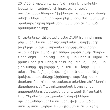
2017-2018 շրջանի առաջին ժողովը։ Սուրբ Փրկիչ
Ազգային հիւանդանոցի հոգաբարձութան
ատենապետ Պետրոս Շիրինօղլուի գլխաւորութեամբ
տեղի ունեցաւ նիստը, որու ընթացքին ընդհանրապէս
օրակարգի վրայ եկան մեր համայնքի քարացած
հիմնախնդիրները։
Շուրջ երկուքուկէս ժամ տեւեց VADİP-ի ժողովը, որու
ընթացքին համայնքի աշխարհական վարիչները
խորհրդակցեցան՝ արձակուրդի շրջանին տեղի
ունեցած իրադարձութիւններու լոյսին տակ։ Պետրոս
Շիրինօղլու ամփոփեց անցեալ ամիսներուն ապրուած
իրադարձութիւնները եւ իր ունեցած բազմակողմանի
շփումները։ Այդ բոլորի լոյսին տակ ան հերթական
անգամ համայնքային վարիչներուն հետ բաժնեց իր
կանխատեսումները։ Շիրինօղլու յայտնեց, որ իր
մօտեցումներուն եւ փոխանցած տեղեկութիւններուն
վերահասու են Պատրիարքական Աթոռի երեք
սրբազանները, մանաւանդ տեղապահ Տ. Գարեգին
Արք. Պեքճեան։ «Ես պատկան մարմիններու
պատգամները մեր համայնքին փոխանցած եմ
առանց աղաւաղելու, նոյնութեամբ, առանց ոչինչ