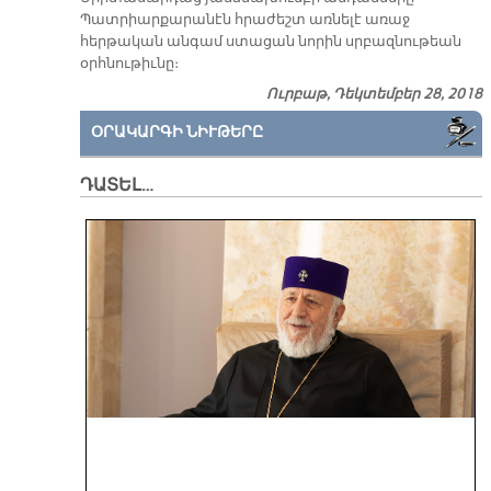
Պատրիարքարանէն հրաժեշտ առնելէ առաջ
հերթական անգամ ստացան նորին սրբազնութեան
օրհնութիւնը։
Ուրբաթ, Դեկտեմբեր 28, 2018
ՕՐԱԿԱՐԳԻ ՆԻՒԹԵՐԸ
ԴԱՏԵԼ…