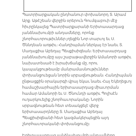
Պատրիարքական ընդհանուր փոխանորդ Տ. Արամ
Արք. Աթէշեան վերջին օրերուն Գումգաբուի մէջ
հիւրընկալեց Պատրիարքարանի Երիտասարդաց
յանձնախումբի անդամները, որոնք
շնորհաւորութիւններ յղեցին Նոր տարւոյ եւ Ս.
Ծննդեան առթիւ։ Հանդիպման ներկայ էր նաեւ Տ.
Մաղաքիա Աբեղայ Պեսքիսիզեան։ Երիտասարդաց
յանձնախումբը այս շաբաթավերջին Ամանորի առթիւ
նախատեսած է խրախճանք մը, որու
կապակցութեամբ մանրամասնութիւններ
փոխանցուեցան նորին սրբազնութեան։ Հանդիպման
ընթացքին օրակարգի վրայ եկաւ նաեւ Հայ Եկեղեցւոյ
համաշխարհային երիտասարդաց միաւորման
համար Ամանորի եւ Ս. Ծնունդի առթիւ Պոլիսէն
ուղարկուելիք շնորհաւորականը։ Նորին
սրբազնութեան հետ տեսակցելէ վերջ
երիտասարդները Տ. Մաղաքիա Աբեղայ
Պեսքիսիզեանի հետ կազմակերպեցին այդ
շնորհաւորականի փոխանցումը։
Երիտասարդաց յանձնախումբի անդամները