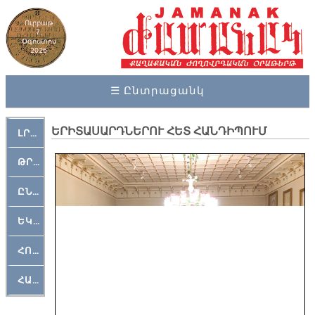
Ուրբաթ
7,
Օգոստոս
2026
☰ Ընտրացանկ
ԵՐԻՏԱՍԱՐԴՆԵՐՈՒ ՀԵՏ ՀԱՆԴԻՊՈՒՄ
ԼՐԱՀՈՍ
ԹՐՔԱՀԱՅ ԿԵԱՆՔ
ԸՆԿԵՐԱՄՇԱԿՈՒԹԱՅԻՆ
ԵԿԵՂԵՑԱԿԱՆ
ՀՈԳԵՄՏԱՒՈՐ
ՀԱՐԹԱԿ