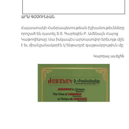
ԱՐԱ ԳՕՉՈՒՆԵԱՆ
​Հայաստանի Հանրապետութեան իշխանութիւնները
որոշած են դատել Տ.Տ. Գարեգին Բ. Ամենայն Հայոց
Կաթողիկոսը: Սա իսկապէս արտասովոր երեւոյթ մըն
է եւ միանշանակօրէն կ՚ենթադրէ գայթակղութիւն մը:
Կարդալ աւելին
Դ