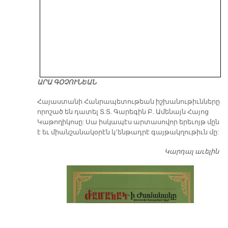
ԱՐԱ ԳՕՉՈՒՆԵԱՆ
​Հայաստանի Հանրապետութեան իշխանութիւնները
որոշած են դատել Տ.Տ. Գարեգին Բ. Ամենայն Հայոց
Կաթողիկոսը: Սա իսկապէս արտասովոր երեւոյթ մըն
է եւ միանշանակօրէն կ՚ենթադրէ գայթակղութիւն մը:
Կարդալ աւելին
Դ