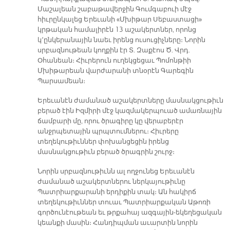
Մաշալեան շաբաթավերջին Գումգաբուի մէջ
հիւրընկալեց Երեւանի «Մխիթար Սեբաստացի»
կրթական համալիրէն 13 աշակերտներ, որոնց
կ՚ընկերանային նաեւ իրենց ուսուցիչները։ Նորին
սրբազնութեան կողքին էր Տ. Զաքէոս Ծ. Վրդ.
Օհանեան։ Հիւրերուն ուղեկցեցաւ Պոմոնթիի
Մխիթարեան վարժարանի տնօրէն Գարեգին
Պարսամեան։
Երեւանէն ժամանած աշակերտները մասնակցութիւն
բերած էին Իզմիրի մէջ կազմակերպուած ամառնային
ճամբարի մը, որու ծրագիրը կը վերաբերէր
անջրպետային պրպտումներու։ Հիւրերը
տեղեկութիւններ փոխանցեցին իրենց
մասնակցութիւն բերած ծրագրին շուրջ։
Նորին սրբազնութիւնն ալ ողջունեց Երեւանէն
ժամանած աշակերտներու ներկայութիւնը
Պատրիարքարանի երդիքին տակ։ Ան հակիրճ
տեղեկութիւններ տուաւ Պատրիարքական Աթոռի
գործունէութեան եւ թրքահայ ազգային-եկեղեցական
կեանքի մասին։ Հանդիպման աւարտին նորին