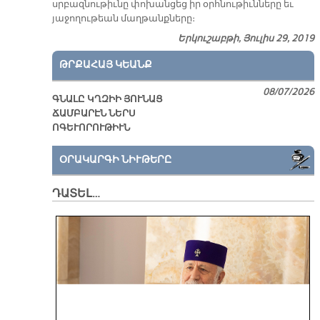
սրբազնութիւնը փոխանցեց իր օրհնութիւնները եւ
յաջողութեան մաղթանքները։
Երկուշաբթի, Յուլիս 29, 2019
ԹՐՔԱՀԱՅ ԿԵԱՆՔ
08/07/2026
ԳՆԱԼԸ ԿՂԶԻԻ ՅՈՒՆԱՑ
ՃԱՄԲԱՐԷՆ ՆԵՐՍ
ՈԳԵՒՈՐՈՒԹԻՒՆ
ՕՐԱԿԱՐԳԻ ՆԻՒԹԵՐԸ
ԴԱՏԵԼ…