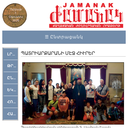
Ուրբաթ
7,
Օգոստոս
2026
☰ Ընտրացանկ
ՊԱՏՐԻԱՐՔԱՐԱՆԻ ՄԷՋ ՀԻՒՐԵՐ
ԼՐԱՀՈՍ
ԹՐՔԱՀԱՅ ԿԵԱՆՔ
ԸՆԿԵՐԱՄՇԱԿՈՒԹԱՅԻՆ
ԵԿԵՂԵՑԱԿԱՆ
ՀՈԳԵՄՏԱՒՈՐ
ՀԱՐԹԱԿ
Պատրիարքական տեղապահ Տ. Սահակ Եպսկ.